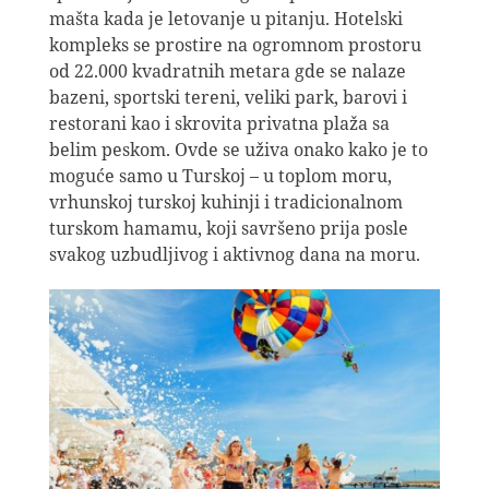
mašta kada je letovanje u pitanju. Hotelski
kompleks se prostire na ogromnom prostoru
od 22.000 kvadratnih metara gde se nalaze
bazeni, sportski tereni, veliki park, barovi i
restorani kao i skrovita privatna plaža sa
belim peskom. Ovde se uživa onako kako je to
moguće samo u Turskoj – u toplom moru,
vrhunskoj turskoj kuhinji i tradicionalnom
turskom hamamu, koji savršeno prija posle
svakog uzbudljivog i aktivnog dana na moru.