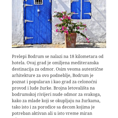
Prelepi Bodrum se nalazi na 18 kilometara od
hotela. Ovaj grad je omiljena mediteranska
destinacija za odmor. Osim veoma autentične
arhitekture za ovo podneblje, Bodrum je
poznat i popularan i kao grad za celonoćni
provod i lude žurke. Brojna letovališta na
bodrumskoj rivijeri nude odmor za svakoga,
kako za mlade koji se okupljaju na žurkama,
tako isto i za porodice sa decom kojima je
potreban aktivan ali u isto vreme miran