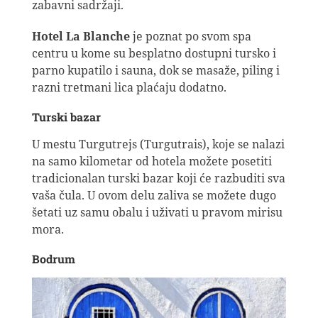
zabavni sadržaji.
Hotel La Blanche
je poznat po svom spa
centru u kome su besplatno dostupni tursko i
parno kupatilo i sauna, dok se masaže, piling i
razni tretmani lica plaćaju dodatno.
Turski bazar
U mestu Turgutrejs (Turgutrais), koje se nalazi
na samo kilometar od hotela možete posetiti
tradicionalan turski bazar koji će razbuditi sva
vaša čula. U ovom delu zaliva se možete dugo
šetati uz samu obalu i uživati u pravom mirisu
mora.
Bodrum