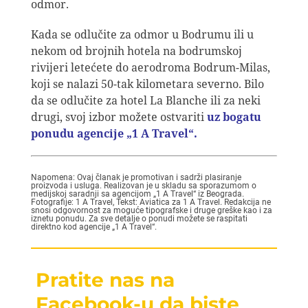
odmor.
Kada se odlučite za odmor u Bodrumu ili u
nekom od brojnih hotela na bodrumskoj
rivijeri letećete do aerodroma Bodrum-Milas,
koji se nalazi 50-tak kilometara severno. Bilo
da se odlučite za hotel La Blanche ili za neki
drugi, svoj izbor možete ostvariti
uz bogatu
ponudu agencije „1 A Travel“.
Napomena: Ovaj članak je promotivan i sadrži plasiranje
proizvoda i usluga. Realizovan je u skladu sa sporazumom o
medijskoj saradnji sa agencijom „1 A Travel“ iz Beograda.
Fotografije: 1 A Travel, Tekst: Aviatica za 1 A Travel. Redakcija ne
snosi odgovornost za moguće tipografske i druge greške kao i za
iznetu ponudu. Za sve detalje o ponudi možete se raspitati
direktno kod agencije „1 A Travel“.
Pratite nas na
Facebook-u da biste