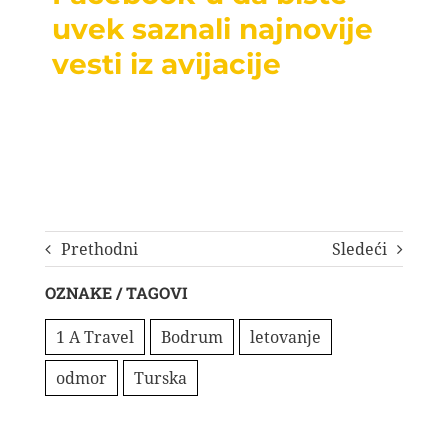
uvek saznali najnovije
vesti iz avijacije
Prethodni
Sledeći
OZNAKE / TAGOVI
1 A Travel
Bodrum
letovanje
odmor
Turska