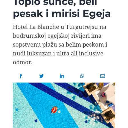
Toplo sunce, beli
AVIOPEDIA
pesak i mirisi Egeja
SPECIJAL
Hotel La Blanche u Turgutrejsu na
bodrumskoj egejskoj rivijeri ima
FOTO PRIČA
sopstvenu plažu sa belim peskom i
nudi luksuzan i ultra all inclusive
odmor.
TEMA
AGENT
Search
for: