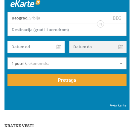
BEG
Beograd
,
Srbija
Destinacija (grad ili aerodrom)
Datum od
Datum do
1 putnik
,
ekonomska
Pretraga
Avio karte
KRATKE VESTI