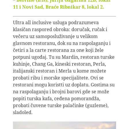
– Belville (Iris), Jurija Gagarina 12B, lokal
11 i Novi Sad, Braće Ribnikar 8, lokal 2.
Ultra all inclusive usluga podrazumeva
klasičan raspored obroka: doručak, ručak i
večeru uz samoposluživanje u velikom
glavnom restoranu, dok su na raspolaganju i
četiri a la carte restorana za one koji žele
potpuni ugođaj. Tu su Mardin, restoran turske
kuhinje, Chang Ga, kineski restoran, Perla,
italijanski restoran i Merla u kome možete
probati ribu i morske specijalitete. Ovi se
restorani mogu koristti uz doplatu. Gostima su
na raspolaganju i brojni barovi gde se može
popiti turska kafa, ceđena pomorandža,
probati čuvene turske palačinke (guzleme),
sladoled.