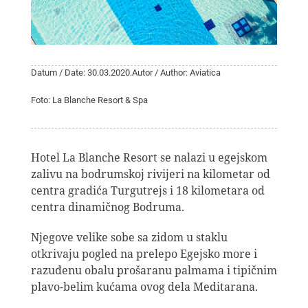
Datum / Date: 30.03.2020.
Autor / Author: Aviatica
Foto: La Blanche Resort & Spa
Hotel La Blanche Resort se nalazi u egejskom
zalivu na bodrumskoj rivijeri na kilometar od
centra gradića Turgutrejs i 18 kilometara od
centra dinamičnog Bodruma.
Njegove velike sobe sa zidom u staklu
otkrivaju pogled na prelepo Egejsko more i
razuđenu obalu prošaranu palmama i tipičnim
plavo-belim kućama ovog dela Meditarana.