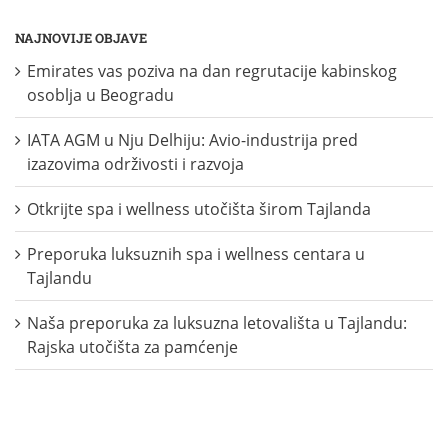
NAJNOVIJE OBJAVE
Emirates vas poziva na dan regrutacije kabinskog
osoblja u Beogradu
IATA AGM u Nju Delhiju: Avio-industrija pred
izazovima održivosti i razvoja
Otkrijte spa i wellness utočišta širom Tajlanda
Preporuka luksuznih spa i wellness centara u
Tajlandu
Naša preporuka za luksuzna letovališta u Tajlandu:
Rajska utočišta za pamćenje