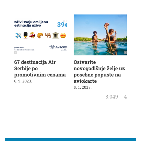
67 destinacija Air
Ostvarite
Air
Serbije po
novogodišnje želje uz
ove
promotivnim cenama
posebne popuste na
av
aviokarte
6. 9. 2023.
5. 1
6. 1. 2023.
3.049
|
4