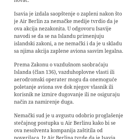
Isavia je izdala saopštenje o zapleni nakon što
je Air Berlin za nemačke medije tvrdio da je
ova akcija nezakonita. U odgovoru Isavije
navodi se da se na Islandu primenjuju
islandski zakoni, a ne nemački i da je u skladu
sa njima akcija zaplene aviona sasvim legalna.
Prema Zakonu o vazdušnom saobraćaju
Islanda (član 136), vazduhoplovne vlasti ili
aerodromski operater mogu da onemoguće
poletanje aviona sve dok njegov vlasnik ili
korisnik ne izmire dugovanje ili ne osiguraju
način za namirenje duga.
Nemački sud je u avgustu odobrio proglašenje
stečajnog postupka u Air Berlinu kako bi se
ova nesolventa kompanija zaštitila od
poverilaca. Iz Air Berlina tvrde da je Isavia