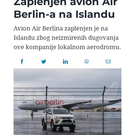
Zaplenjen avion Air
AVIOPEDIA
Berlin-a na Islandu
SPECIJAL
Avion Air Berlina zaplenjen je na
Islandu zbog neizmirenih dugovanja
FOTO PRIČA
ove kompanije lokalnom aerodromu.
TEMA
AGENT
Search
for: