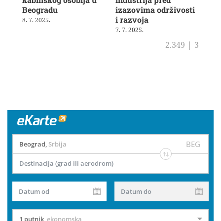
Beogradu
izazovima održivosti
19. 
i razvoja
8. 7. 2025.
7. 7. 2025.
2.349
|
3
BEG
Beograd
,
Srbija
Destinacija (grad ili aerodrom)
Datum od
Datum do
1 putnik
,
ekonomska