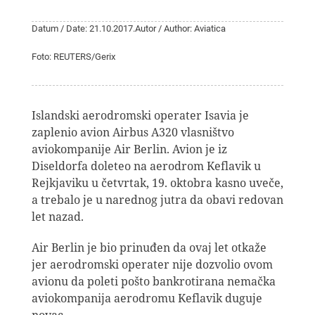
Datum / Date: 21.10.2017.
Autor / Author: Aviatica
Foto: REUTERS/Gerix
Islandski aerodromski operater Isavia je
zaplenio avion Airbus A320 vlasništvo
aviokompanije Air Berlin. Avion je iz
Diseldorfa doleteo na aerodrom Keflavik u
Rejkjaviku u četvrtak, 19. oktobra kasno uveče,
a trebalo je u narednog jutra da obavi redovan
let nazad.
Air Berlin je bio prinuđen da ovaj let otkaže
jer aerodromski operater nije dozvolio ovom
avionu da poleti pošto bankrotirana nemačka
aviokompanija aerodromu Keflavik duguje
novac.