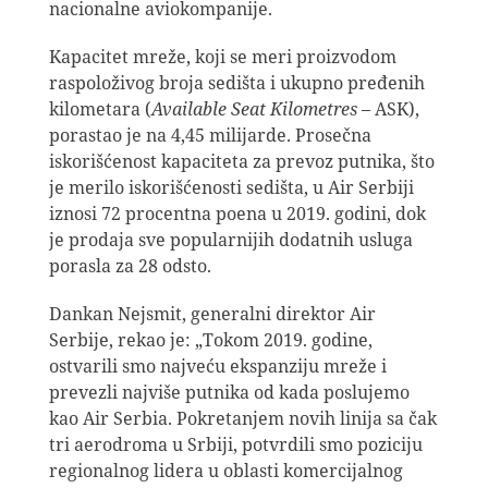
nacionalne aviokompanije.
Kapacitet mreže, koji se meri proizvodom
raspoloživog broja sedišta i ukupno pređenih
kilometara (
Available Seat Kilometres
– ASK),
porastao je na 4,45 milijarde. Prosečna
iskorišćenost kapaciteta za prevoz putnika, što
je merilo iskorišćenosti sedišta, u Air Serbiji
iznosi 72 procentna poena u 2019. godini, dok
je prodaja sve popularnijih dodatnih usluga
porasla za 28 odsto.
Dankan Nejsmit, generalni direktor Air
Serbije, rekao je: „Tokom 2019. godine,
ostvarili smo najveću ekspanziju mreže i
prevezli najviše putnika od kada poslujemo
kao Air Serbia. Pokretanjem novih linija sa čak
tri aerodroma u Srbiji, potvrdili smo poziciju
regionalnog lidera u oblasti komercijalnog