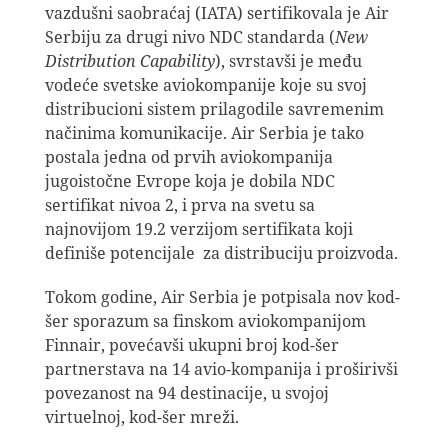
vazdušni saobraćaj (IATA) sertifikovala je Air
Serbiju za drugi nivo NDC standarda (
New
Distribution Capability
), svrstavši je među
vodeće svetske aviokompanije koje su svoj
distribucioni sistem prilagodile savremenim
načinima komunikacije. Air Serbia je tako
postala jedna od prvih aviokompanija
jugoistočne Evrope koja je dobila NDC
sertifikat nivoa 2, i prva na svetu sa
najnovijom 19.2 verzijom sertifikata koji
definiše potencijale za distribuciju proizvoda.
Tokom godine, Air Serbia je potpisala nov kod-
šer sporazum sa finskom aviokompanijom
Finnair, povećavši ukupni broj kod-šer
partnerstava na 14 avio-kompanija i proširivši
povezanost na 94 destinacije, u svojoj
virtuelnoj, kod-šer mreži.