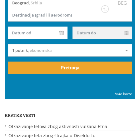
BEG
Beograd
,
Srbija
Destinacija (grad ili aerodrom)
Datum od
Datum do
1 putnik
,
ekonomska
Pretraga
Avio karte
KRATKE VESTI
Otkazivanje letova zbog aktivnosti vulkana Etna
Otkazivanje leta zbog štrajka u Diseldorfu