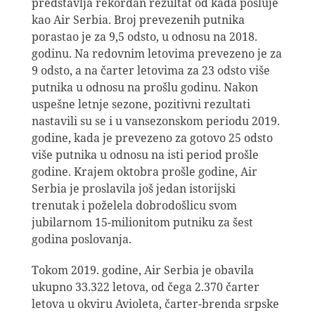
predstavlja rekordan rezultat od kada posluje
kao Air Serbia. Broj prevezenih putnika
porastao je za 9,5 odsto, u odnosu na 2018.
godinu. Na redovnim letovima prevezeno je za
9 odsto, a na čarter letovima za 23 odsto više
putnika u odnosu na prošlu godinu. Nakon
uspešne letnje sezone, pozitivni rezultati
nastavili su se i u vansezonskom periodu 2019.
godine, kada je prevezeno za gotovo 25 odsto
više putnika u odnosu na isti period prošle
godine. Krajem oktobra prošle godine, Air
Serbia je proslavila još jedan istorijski
trenutak i poželela dobrodošlicu svom
jubilarnom 15-milionitom putniku za šest
godina poslovanja.
Tokom 2019. godine, Air Serbia je obavila
ukupno 33.322 letova, od čega 2.370 čarter
letova u okviru Avioleta, čarter-brenda srpske