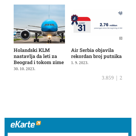
Holandski KLM
Air Serbia objavila
Air
nastavlja da leti za
rekordan broj putnika
pot
Beograd i tokom zime
sh
1. 9. 2023.
30. 10. 2023.
4. 8
3.859
|
2