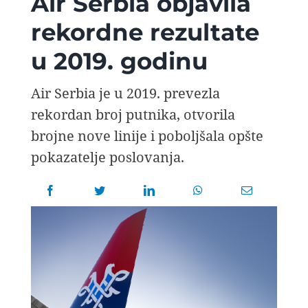
Air Serbia objavila
AVIOPEDIA
rekordne rezultate
u 2019. godinu
SPECIJAL
Air Serbia je u 2019. prevezla
FOTO PRIČA
rekordan broj putnika, otvorila
brojne nove linije i poboljšala opšte
TEMA
pokazatelje poslovanja.
AGENT
Search
for: