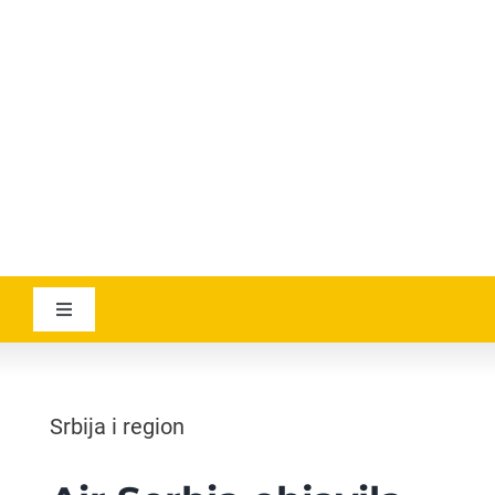
YOUTUBE
AVIATICANEWS
Toggle
Navigation
VESTI
Srbija i region
GEOGRAPHICA