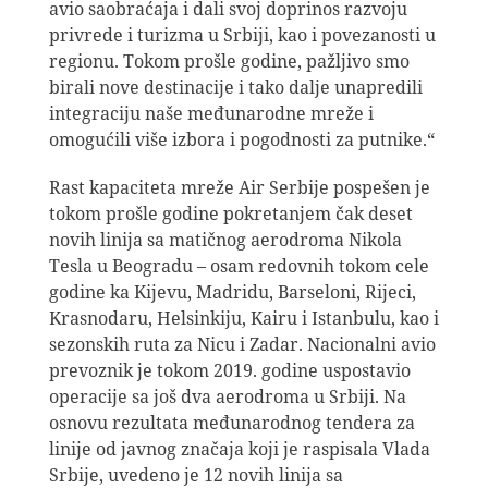
avio saobraćaja i dali svoj doprinos razvoju
privrede i turizma u Srbiji, kao i povezanosti u
regionu. Tokom prošle godine, pažljivo smo
birali nove destinacije i tako dalje unapredili
integraciju naše međunarodne mreže i
omogućili više izbora i pogodnosti za putnike.“
Rast kapaciteta mreže Air Serbije pospešen je
tokom prošle godine pokretanjem čak deset
novih linija sa matičnog aerodroma Nikola
Tesla u Beogradu – osam redovnih tokom cele
godine ka Kijevu, Madridu, Barseloni, Rijeci,
Krasnodaru, Helsinkiju, Kairu i Istanbulu, kao i
sezonskih ruta za Nicu i Zadar. Nacionalni avio
prevoznik je tokom 2019. godine uspostavio
operacije sa još dva aerodroma u Srbiji. Na
osnovu rezultata međunarodnog tendera za
linije od javnog značaja koji je raspisala Vlada
Srbije, uvedeno je 12 novih linija sa