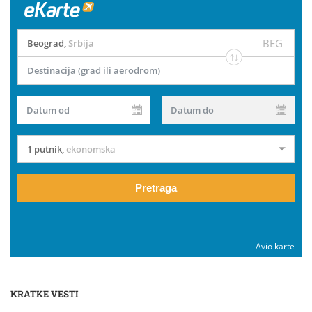
BEG
Beograd
,
Srbija
Destinacija (grad ili aerodrom)
Datum od
Datum do
1 putnik
,
ekonomska
Pretraga
Avio karte
KRATKE VESTI