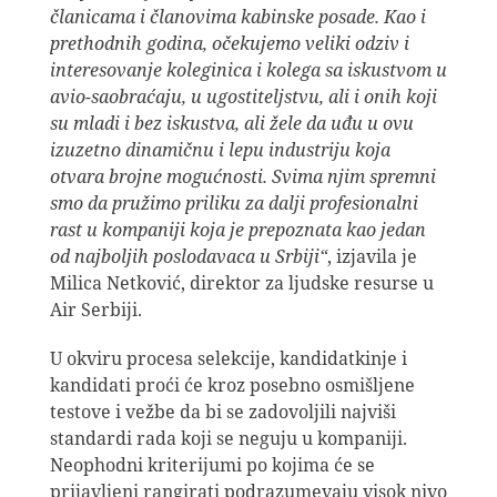
članicama i članovima kabinske posade. Kao i
prethodnih godina, očekujemo veliki odziv i
interesovanje koleginica i kolega sa iskustvom u
avio-saobraćaju, u ugostiteljstvu, ali i onih koji
su mladi i bez iskustva, ali žele da uđu u ovu
izuzetno dinamičnu i lepu industriju koja
otvara brojne mogućnosti. Svima njim spremni
smo da pružimo priliku za dalji profesionalni
rast u kompaniji koja je prepoznata kao jedan
od najboljih poslodavaca u Srbiji“
, izjavila je
Milica Netković, direktor za ljudske resurse u
Air Serbiji.
U okviru procesa selekcije, kandidatkinje i
kandidati proći će kroz posebno osmišljene
testove i vežbe da bi se zadovoljili najviši
standardi rada koji se neguju u kompaniji.
Neophodni kriterijumi po kojima će se
prijavljeni rangirati podrazumevaju visok nivo