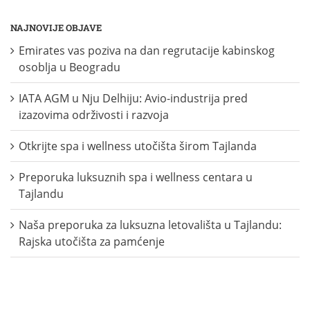
NAJNOVIJE OBJAVE
Emirates vas poziva na dan regrutacije kabinskog
osoblja u Beogradu
IATA AGM u Nju Delhiju: Avio-industrija pred
izazovima održivosti i razvoja
Otkrijte spa i wellness utočišta širom Tajlanda
Preporuka luksuznih spa i wellness centara u
Tajlandu
Naša preporuka za luksuzna letovališta u Tajlandu:
Rajska utočišta za pamćenje