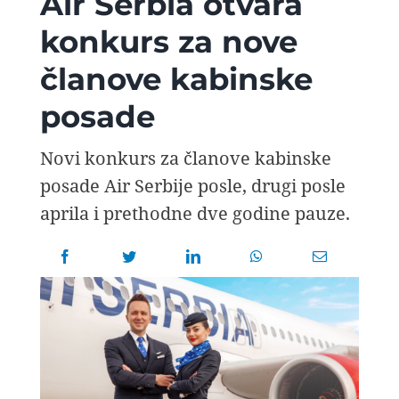
Air Serbia otvara
AVIOPEDIA
konkurs za nove
članove kabinske
SPECIJAL
posade
FOTO PRIČA
Novi konkurs za članove kabinske
posade Air Serbije posle, drugi posle
TEMA
aprila i prethodne dve godine pauze.
AGENT
Search
for: