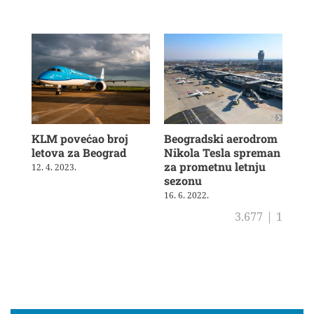
KLM povećao broj
Beogradski aerodrom
KL
letova za Beograd
Nikola Tesla spreman
Pr
za prometnu letnju
kla
12. 4. 2023.
sezonu
usl
16. 6. 2022.
8. 6
3.677
|
1