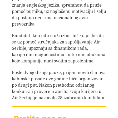
znanja engleskog jezika, spremnost da pruže
pomoć putniku, uz naglašenu motivaciju i želju
da postanu deo tima nacionalnog avio-
prevoznika.
Kandidati koji uđu u uži izbor biće u prilici da
se uz pomoć stručnjaka za zapošljavanje Air
Serbije, upoznaju sa dinamikom rada,
karijernim mogućnostima i internim obukama
koje kompanija nudi svojim zaposlenima.
Posle dvogodišnje pauze, prijem novih članova
kabinske posade ove godine biće organizovan
po drugi put. Nakon prethodno održanog
konkursa i provere u aprilu, svoju karijeru u
Air Serbiji je nastavilo 28 izabranih kandidata.