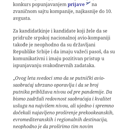
konkurs popunjavanjem
prijave
na
zvaničnom sajtu kompanije, najkasnije do 10.
avgusta.
Za kandidatkinje i kandidate koji žele da se
pridruže srpskoj nacionalnoj avio-kompaniji
takođe je neophodno da su državljani
Republike Srbije i da imaju važeći pasoš, da su
komunikativni i imaju pozitivan pristup u
ispunjavanju svakodnevnih zadataka.
„
Ovog leta svedoci smo da se putnički avio-
saobraćaj ubrzano oporavlja i da se broj
putnika približava nivou od pre pandemije. Da
bismo zadržali redovnost saobraćaja i kvalitet
usluga na najvišem nivou, ali ujedno i spremno
dočekali najavljeno proširenje prekookeanskih,
evromediteranskih i regionalnih destinacija,
neophodno je da proširimo tim novim