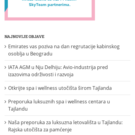
NAJNOVIJE OBJAVE
Emirates vas poziva na dan regrutacije kabinskog
osoblja u Beogradu
IATA AGM u Nju Delhiju: Avio-industrija pred
izazovima održivosti i razvoja
Otkrijte spa i wellness utočišta širom Tajlanda
Preporuka luksuznih spa i wellness centara u
Tajlandu
Naša preporuka za luksuzna letovališta u Tajlandu:
Rajska utočišta za pamćenje