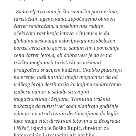
„Zadovoljstvo nam je što sa našim partnerima,
turističkim agencijama, započinjemo obnovu
čarter saobraćaja, a posebno nas raduje
očekivani rast broja letova. Činjenica je da
globalna dešavanja uslovljavaju nezabeležen
porast cena avio goriva, samim tim i povećanje
cena čarter letova, ali dobra vest je da se na
tržištu mogu naći turistički aranžmani
prilagođeni svačijem budžetu. Ukoliko planiraju
na vreme, naši putnici imaju mogućnost da od
velikog broja destinacija ka kojima saobraćamo
izaberu odmor u skladu sa svojim
mogućnostima i željama. Trenutna tražnja
pokazuje da turisti već sada planiraju godišnje
odmore na atraktivnim destinacijama do kojih
lako mogu stići direktnim letovima iz Beograda
i Niša“
, izjavio je Boško Rupić, direktor za
komercijalu i strategiju Air Serbije.