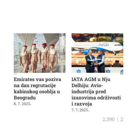
Emirates vas poziva
IATA AGM u Nju
Veš
na dan regrutacije
Delhiju: Avio-
u b
kabinskog osoblja u
industrija pred
ras
Beogradu
izazovima održivosti
19. 
i razvoja
8. 7. 2025.
7. 7. 2025.
2.390
|
2