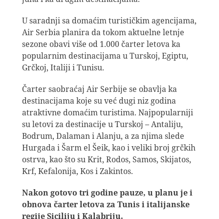
U saradnji sa domaćim turističkim agencijama,
Air Serbia planira da tokom aktuelne letnje
sezone obavi više od 1.000 čarter letova ka
popularnim destinacijama u Turskoj, Egiptu,
Grčkoj, Italiji i Tunisu.
Čarter saobraćaj Air Serbije se obavlja ka
destinacijama koje su već dugi niz godina
atraktivne domaćim turistima. Najpopularniji
su letovi za destinacije u Turskoj – Antaliju,
Bodrum, Dalaman i Alanju, a za njima slede
Hurgada i Šarm el Šeik, kao i veliki broj grčkih
ostrva, kao što su Krit, Rodos, Samos, Skijatos,
Krf, Kefalonija, Kos i Zakintos.
Nakon gotovo tri godine pauze, u planu je i
obnova čarter letova za Tunis i italijanske
regije Siciliju i Kalabriju.