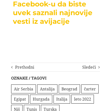
Facebook-u da biste
uvek saznali najnovije
vesti iz avijacije
Prethodni
Sledeći
OZNAKE / TAGOVI
Air Serbia
Antalija
Beograd
čarter
Egipat
Hurgada
Italija
leto 2022
Niš
Tunis
Turska