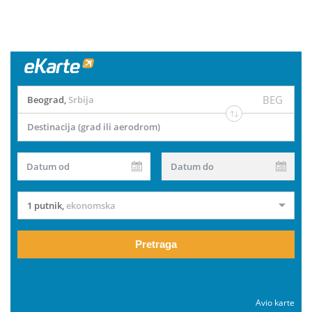
BEG
Beograd
,
Srbija
Destinacija (grad ili aerodrom)
Datum od
Datum do
1 putnik
,
ekonomska
Pretraga
Avio karte