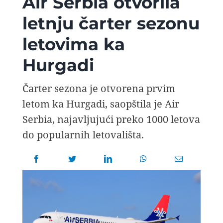
Air Serbia otvorila
AVIOPEDIA
letnju čarter sezonu
letovima ka
SPECIJAL
Hurgadi
FOTO PRIČA
Čarter sezona je otvorena prvim
letom ka Hurgadi, saopštila je Air
TEMA
Serbia, najavljujući preko 1000 letova
do popularnih letovališta.
AGENT
Search
for: