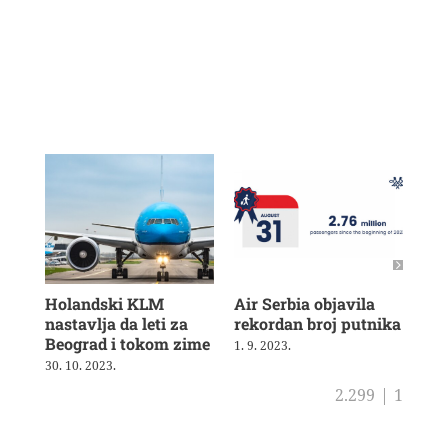
Holandski KLM
Air Serbia objavila
Air
nastavlja da leti za
rekordan broj putnika
pot
Beograd i tokom zime
sh
1. 9. 2023.
30. 10. 2023.
4. 8
2.299
|
1