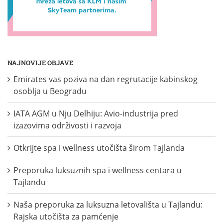
NAJNOVIJE OBJAVE
Emirates vas poziva na dan regrutacije kabinskog
osoblja u Beogradu
IATA AGM u Nju Delhiju: Avio-industrija pred
izazovima održivosti i razvoja
Otkrijte spa i wellness utočišta širom Tajlanda
Preporuka luksuznih spa i wellness centara u
Tajlandu
Naša preporuka za luksuzna letovališta u Tajlandu:
Rajska utočišta za pamćenje