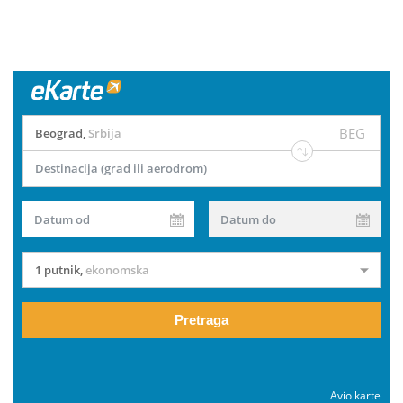
BEG
Beograd
,
Srbija
Destinacija (grad ili aerodrom)
Datum od
Datum do
1 putnik
,
ekonomska
Pretraga
Avio karte