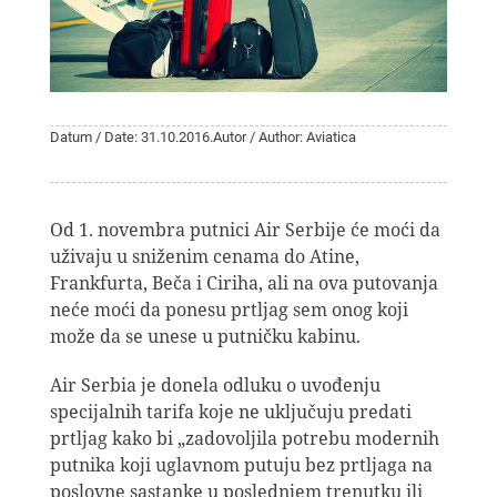
Datum / Date: 31.10.2016.
Autor / Author: Aviatica
Od 1. novembra putnici Air Serbije će moći da
uživaju u sniženim cenama do Atine,
Frankfurta, Beča i Ciriha, ali na ova putovanja
neće moći da ponesu prtljag sem onog koji
može da se unese u putničku kabinu.
Air Serbia je donela odluku o uvođenju
specijalnih tarifa koje ne uključuju predati
prtljag kako bi „zadovoljila potrebu modernih
putnika koji uglavnom putuju bez prtljaga na
poslovne sastanke u poslednjem trenutku ili