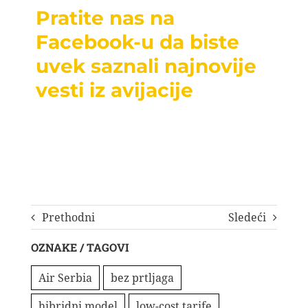
Pratite nas na
Facebook-u da biste
uvek saznali najnovije
vesti iz avijacije
Prethodni
Sledeći
OZNAKE / TAGOVI
Air Serbia
bez prtljaga
hibridni model
low-cost tarife