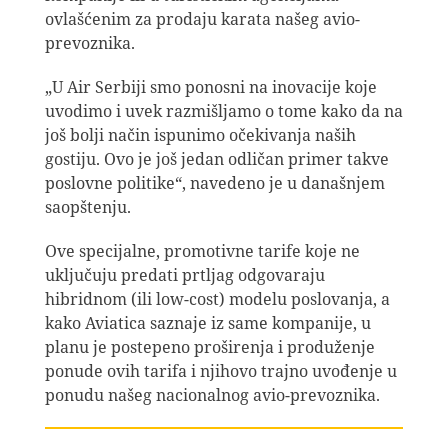
ovlašćenim za prodaju karata našeg avio-
prevoznika.
„U Air Serbiji smo ponosni na inovacije koje
uvodimo i uvek razmišljamo o tome kako da na
još bolji način ispunimo očekivanja naših
gostiju. Ovo je još jedan odličan primer takve
poslovne politike“, navedeno je u današnjem
saopštenju.
Ove specijalne, promotivne tarife koje ne
uključuju predati prtljag odgovaraju
hibridnom (ili low-cost) modelu poslovanja, a
kako Aviatica saznaje iz same kompanije, u
planu je postepeno proširenja i produženje
ponude ovih tarifa i njihovo trajno uvođenje u
ponudu našeg nacionalnog avio-prevoznika.