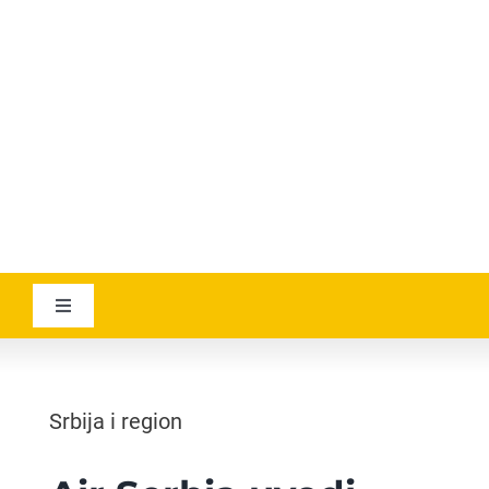
YOUTUBE
AVIATICANEWS
Toggle
Navigation
VESTI
Srbija i region
GEOGRAPHICA