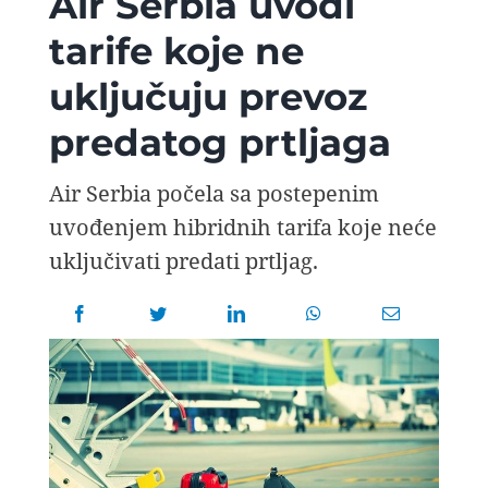
Air Serbia uvodi
AVIOPEDIA
tarife koje ne
uključuju prevoz
SPECIJAL
predatog prtljaga
FOTO PRIČA
Air Serbia počela sa postepenim
uvođenjem hibridnih tarifa koje neće
TEMA
uključivati predati prtljag.
AGENT
Search
for: