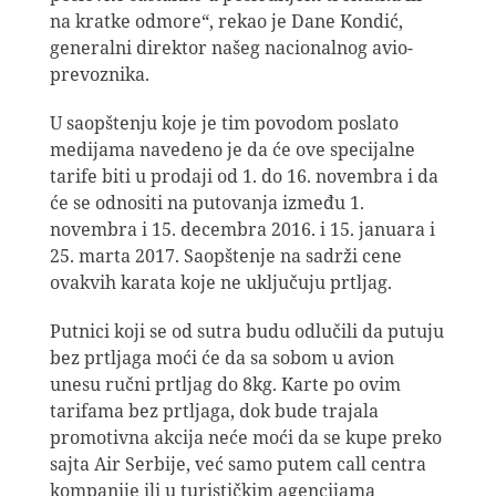
na kratke odmore“, rekao je Dane Kondić,
generalni direktor našeg nacionalnog avio-
prevoznika.
U saopštenju koje je tim povodom poslato
medijama navedeno je da će ove specijalne
tarife biti u prodaji od 1. do 16. novembra i da
će se odnositi na putovanja između 1.
novembra i 15. decembra 2016. i 15. januara i
25. marta 2017. Saopštenje na sadrži cene
ovakvih karata koje ne uključuju prtljag.
Putnici koji se od sutra budu odlučili da putuju
bez prtljaga moći će da sa sobom u avion
unesu ručni prtljag do 8kg. Karte po ovim
tarifama bez prtljaga, dok bude trajala
promotivna akcija neće moći da se kupe preko
sajta Air Serbije, već samo putem call centra
kompanije ili u turističkim agencijama