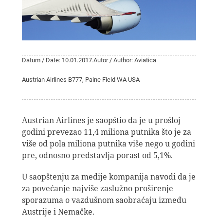
Datum / Date: 10.01.2017.
Autor / Author: Aviatica
Austrian Airlines B777, Paine Field WA USA
Austrian Airlines je saopštio da je u prošloj
godini prevezao 11,4 miliona putnika što je za
više od pola miliona putnika više nego u godini
pre, odnosno predstavlja porast od 5,1%.
U saopštenju za medije kompanija navodi da je
za povećanje najviše zaslužno proširenje
sporazuma o vazdušnom saobraćaju između
Austrije i Nemačke.