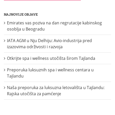
NAJNOVIJE OBJAVE
Emirates vas poziva na dan regrutacije kabinskog
osoblja u Beogradu
IATA AGM u Nju Delhiju: Avio-industrija pred
izazovima održivosti i razvoja
Otkrijte spa i wellness utočišta širom Tajlanda
Preporuka luksuznih spa i wellness centara u
Tajlandu
Naša preporuka za luksuzna letovališta u Tajlandu:
Rajska utočišta za pamćenje