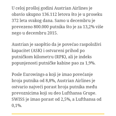
U celoj prošloj godini Austrian Airlines je
obavio ukupno 136.112 letova što je u proseku
372 leta svakog dana. Samo u decembru je
prevezeno 800.000 putnika što je za 13,2% više
nego u decembru 2015.
Austrian je saopštio da je povećao raspoloživi
kapacitet (ASK) i ostvareni prihod po
putničkom kilometru (RPK), ali je indeks
popunjenosti putničke kabine pao za 1,9%.
Posle Eurowings-a koji je imao povećanje
broja putnika od 8,8%, Austrian Airlines je
ostvario najveći porast broja putnika među
prevoznicima koji su deo Lufthansa Grupe.
SWISS je imao porast od 2,5%, a Lufthansa od
0,1%.