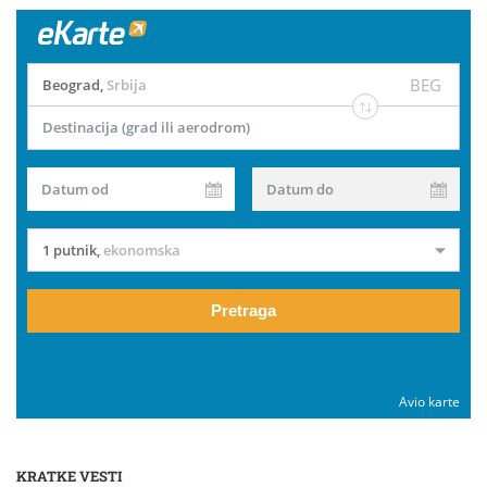
BEG
Beograd
,
Srbija
Destinacija (grad ili aerodrom)
Datum od
Datum do
1 putnik
,
ekonomska
Pretraga
Avio karte
KRATKE VESTI