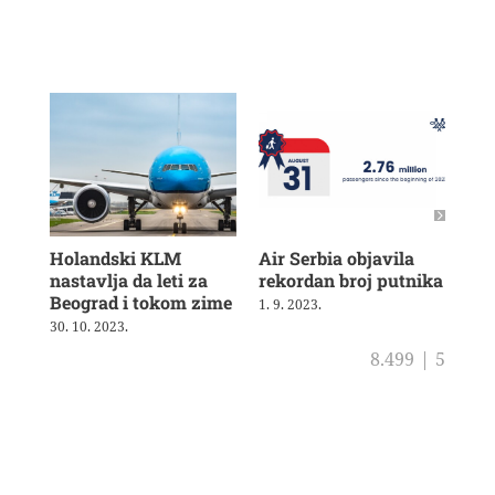
Holandski KLM
Air Serbia objavila
Air
nastavlja da leti za
rekordan broj putnika
pot
Beograd i tokom zime
sh
1. 9. 2023.
30. 10. 2023.
4. 8
8.499
|
5