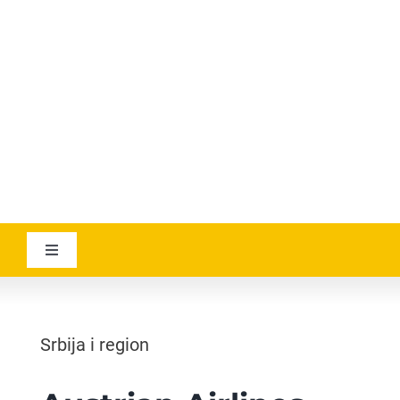
YOUTUBE
AVIATICANEWS
Toggle
Navigation
VESTI
Srbija i region
GEOGRAPHICA