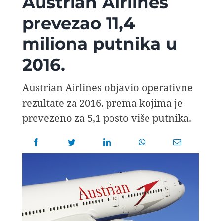
Austrian Airlines
AVIOPEDIA
prevezao 11,4
miliona putnika u
SPECIJAL
2016.
FOTO PRIČA
Austrian Airlines objavio operativne
rezultate za 2016. prema kojima je
TEMA
prevezeno za 5,1 posto više putnika.
AGENT
Search
for: