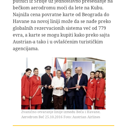
putnici iz Srbije uz jednostavno presedanje na
bečkom aerodromu moći da lete na Kubu.
Najniža cena povratne karte od Beograda do
Havane na novoj liniji može da se nađe preko
globalnih rezervacionih sistema već od 779
evra, a karte se mogu kupiti kako preko sajta
Austrian-a tako i u ovlašćenim turističkim
agencijama.
Zvanično otvaranje linije između Beča i Havane,
Aerodrom Beč 25.10.2016 Foto: Austrian Airlines