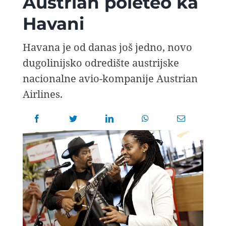
Austrian poleteo ka
AVIOPEDIA
Havani
SPECIJAL
Havana je od danas još jedno, novo
dugolinijsko odredište austrijske
FOTO PRIČA
nacionalne avio-kompanije Austrian
Airlines.
TEMA
AGENT
Search
for: