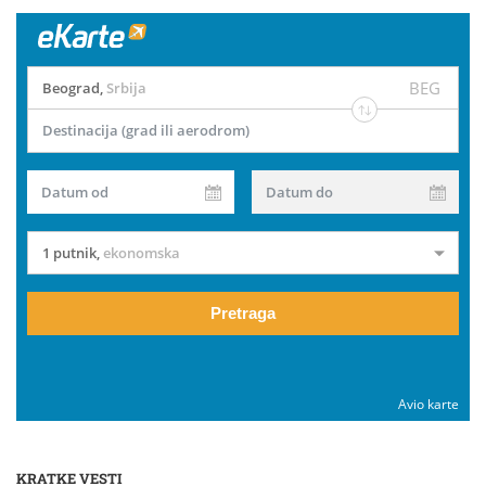
BEG
Beograd
,
Srbija
Destinacija (grad ili aerodrom)
Datum od
Datum do
1 putnik
,
ekonomska
Pretraga
Avio karte
KRATKE VESTI