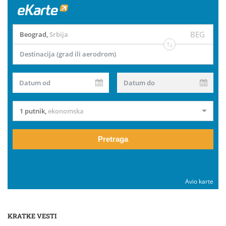
BEG
Beograd
,
Srbija
Destinacija (grad ili aerodrom)
Datum od
Datum do
1 putnik
,
ekonomska
Pretraga
Avio karte
KRATKE VESTI