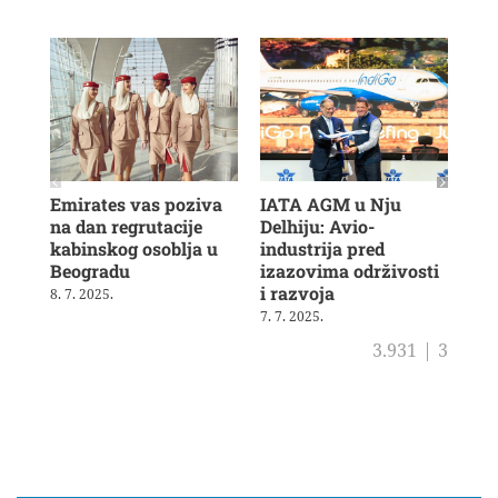
Emirates vas poziva
IATA AGM u Nju
Veš
na dan regrutacije
Delhiju: Avio-
u b
kabinskog osoblja u
industrija pred
ras
Beogradu
izazovima održivosti
19. 
i razvoja
8. 7. 2025.
7. 7. 2025.
3.931
|
3