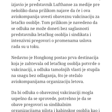
izjavio je predstavnik Lufthanse za medije pre
nekoliko dana prilikom najave da će i ova
aviokompanija uvesti obaveznu vakcinaciju za
letačko osoblje. Tom prilikom je navedeno da
se odluka ne može doneti bez saglasnosti
predstavnika letačkog osoblja i sindikata i
intenzivni pregovori o promenama uslova
rada su u toku.
Nedavno je Hongkong postao prva destinacija
koja je zahtevala od letačkog osoblja potvrde o
vakcinaciji, a odluka tamošnjih vlasti je stupila
na snagu bez odlaganja, što je otežalo
aviokompanijama organizaciju letova.
Da bi odluka o obaveznoj vakcinaciji mogla
uspešno da se sprovede, potrebno je da se
obave pregovori sa sindikalnim
organizacijama pilota i kabinskog osoblja kao i