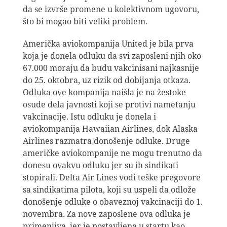
da se izvrše promene u kolektivnom ugovoru,
što bi mogao biti veliki problem.
Američka aviokompanija United je bila prva
koja je donela odluku da svi zaposleni njih oko
67.000 moraju da budu vakcinisani najkasnije
do 25. oktobra, uz rizik od dobijanja otkaza.
Odluka ove kompanija naišla je na žestoke
osude dela javnosti koji se protivi nametanju
vakcinacije. Istu odluku je donela i
aviokompanija Hawaiian Airlines, dok Alaska
Airlines razmatra donošenje odluke. Druge
američke aviokompanije ne mogu trenutno da
donesu ovakvu odluku jer su ih sindikati
stopirali. Delta Air Lines vodi teške pregovore
sa sindikatima pilota, koji su uspeli da odlože
donošenje odluke o obaveznoj vakcinaciji do 1.
novembra. Za nove zaposlene ova odluka je
primenjiva, jer je postavljena u startu kao