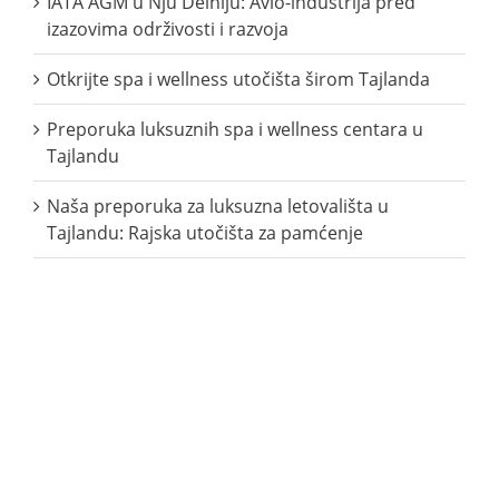
IATA AGM u Nju Delhiju: Avio-industrija pred
izazovima održivosti i razvoja
Otkrijte spa i wellness utočišta širom Tajlanda
Preporuka luksuznih spa i wellness centara u
Tajlandu
Naša preporuka za luksuzna letovališta u
Tajlandu: Rajska utočišta za pamćenje