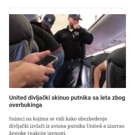
United divljački skinuo putnika sa leta zbog
overbukinga
Snimci na kojima se vidi kako obezbeđenje
divljački izvlači iz aviona putnika United-a izazvao
žestoke reakcije javnosti.