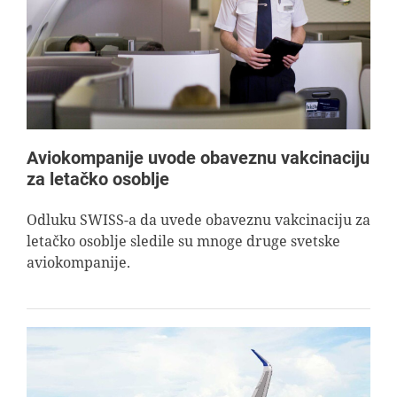
AVIOPEDIA
SPECIJAL
FOTO PRIČA
Aviokompanije uvode obaveznu vakcinaciju
za letačko osoblje
TEMA
Odluku SWISS-a da uvede obaveznu vakcinaciju za
letačko osoblje sledile su mnoge druge svetske
AGENT
aviokompanije.
Search
for: