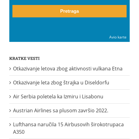
Pretraga
Avio karte
KRATKE VESTI
Otkazivanje letova zbog aktivnosti vulkana Etna
Otkazivanje leta zbog štrajka u Diseldorfu
Air Serbia poletela ka Izmiru i Lisabonu
Austrian Airlines sa plusom završio 2022.
Lufthansa naručila 15 Airbusovih širokotrupaca
A350