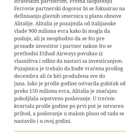
strateškim partnerom. Prema saopštenju
Ferrovie partnerski dogovor bi se fokusirao na
definisanju glavnih smernica u planu obnove
Alitalije. Alitalia je pozajmila od italijanske
vlade 900 miliona evra kako bi mogla da
posluje, ali je neophodno da se što pre
pronađe investitor i partner nakon što se
prethodni Etihad Airways povukao iz
vlasništva i odbio da nastavi sa investiranjem.
Pozajmica je trebalo da bude vraćena prošlog
decembra ali će biti produžena sve do
juna. Iako je prošle godine ostvarila gubitak od
preko 150 miliona evra, Alitalia je značajno
poboljšala sopstveno poslovanje. U trećem
kvartalu prošle godine po prvi put je ostvaren
prihod, a poslovanje u malom plusu od tada se
nastavilo i u ovoj godini.