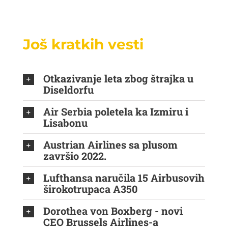
Još kratkih vesti
Otkazivanje leta zbog štrajka u
Diseldorfu
Air Serbia poletela ka Izmiru i
Lisabonu
Austrian Airlines sa plusom
završio 2022.
Lufthansa naručila 15 Airbusovih
širokotrupaca A350
Dorothea von Boxberg - novi
CEO Brussels Airlines-a