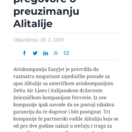
AVIOPEDIA
preuzimanju
Alitalije
SPECIJAL
Objavljeno: 20. 2. 2019.
FOTO PRIČA
TEMA
Aviokompanija EasyJet je potvrdila da
razmatra mogućnost zajedničke ponude za
AGENT
spas Alitalije sa američkom aviokompanijom
Delta Air Lines i italijanskom državnom
železničkom kompanijom Ferrovie. Iz ove
Search
kompanije ipak navode da ne postoji nikakva
for:
garancija da će dogovor i biti postignut. Tri
kompanije bi partnerski vodile Alitaliju koja se
od pre dve godine nalazi u stečaju i traga za