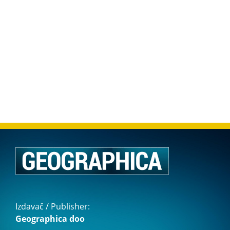
Izdavač / Publisher:
Geographica doo