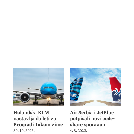
Holandski KLM
Air Serbia i JetBlue
Bri
nastavlja da leti za
potpisali novi code-
vra
Beograd i tokom zime
share sporazum
3. 8
30. 10. 2023.
4. 8. 2023.