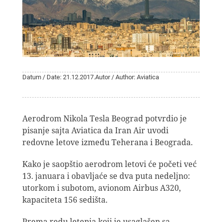
Datum / Date: 21.12.2017.
Autor / Author: Aviatica
Aerodrom Nikola Tesla Beograd potvrdio je
pisanje sajta Aviatica da Iran Air uvodi
redovne letove između Teherana i Beograda.
Kako je saopštio aerodrom letovi će početi već
13. januara i obavljaće se dva puta nedeljno:
utorkom i subotom, avionom Airbus A320,
kapaciteta 156 sedišta.
Prema redu letenja koji je usaglašen sa