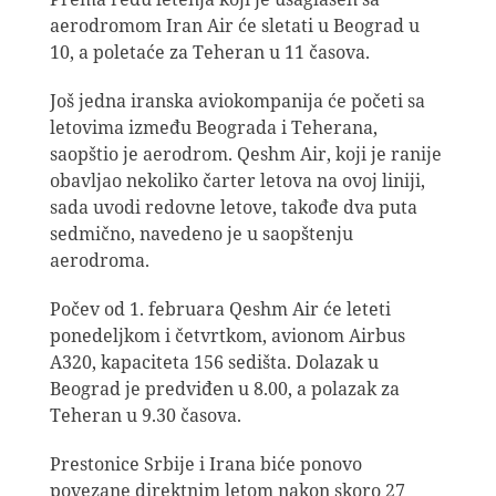
aerodromom Iran Air će sletati u Beograd u
10, a poletaće za Teheran u 11 časova.
Još jedna iranska aviokompanija će početi sa
letovima između Beograda i Teherana,
saopštio je aerodrom. Qeshm Air, koji je ranije
obavljao nekoliko čarter letova na ovoj liniji,
sada uvodi redovne letove, takođe dva puta
sedmično, navedeno je u saopštenju
aerodroma.
Počev od 1. februara Qeshm Air će leteti
ponedeljkom i četvrtkom, avionom Airbus
A320, kapaciteta 156 sedišta. Dolazak u
Beograd je predviđen u 8.00, a polazak za
Teheran u 9.30 časova.
Prestonice Srbije i Irana biće ponovo
povezane direktnim letom nakon skoro 27