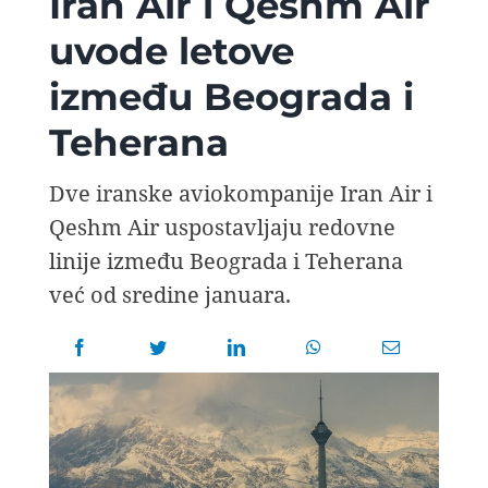
Iran Air i Qeshm Air
AVIOPEDIA
uvode letove
između Beograda i
SPECIJAL
Teherana
FOTO PRIČA
Dve iranske aviokompanije Iran Air i
Qeshm Air uspostavljaju redovne
TEMA
linije između Beograda i Teherana
već od sredine januara.
AGENT
Search
for: