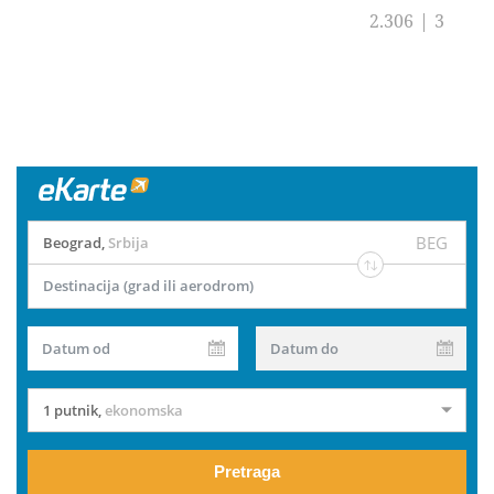
2.306
|
3
BEG
Beograd
,
Srbija
Destinacija (grad ili aerodrom)
Datum od
Datum do
1 putnik
,
ekonomska
Pretraga