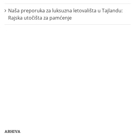
Naša preporuka za luksuzna letovališta u Tajlandu:
Rajska utočišta za pamćenje
ARHIVA