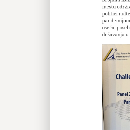
mestu održiv
politici nul
pandemijom 
oseća, poseb
dešavanja u 