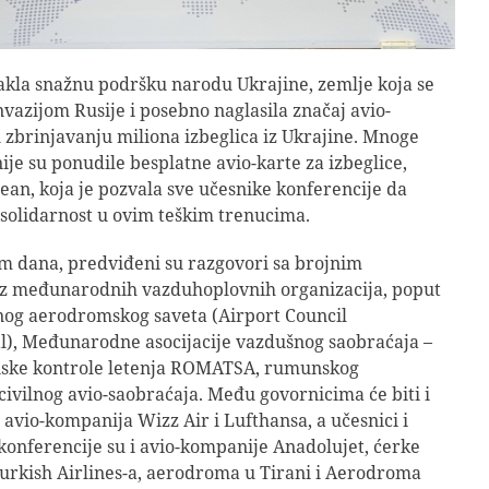
takla snažnu podršku narodu Ukrajine, zemlje koja se
nvazijom Rusije i posebno naglasila značaj avio-
 zbrinjavanju miliona izbeglica iz Ukrajine. Mnoge
je su ponudile besplatne avio-karte za izbeglice,
alean, koja je pozvala sve učesnike konferencije da
 solidarnost u ovim teškim trenucima.
m dana, predviđeni su razgovori sa brojnim
iz međunarodnih vazduhoplovnih organizacija, poput
g aerodromskog saveta (Airport Council
l), Međunarodne asocijacije vazdušnog saobraćaja –
ske kontrole letenja ROMATSA, rumunskog
civilnog avio-saobraćaja. Među govornicima će biti i
 avio-kompanija Wizz Air i Lufthansa, a učesnici i
 konferencije su i avio-kompanije Anadolujet, ćerke
urkish Airlines-a, aerodroma u Tirani i Aerodroma