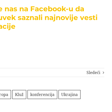
te nas na Facebook-u da
uvek saznali najnovije vesti
acije
Sledeći
vropa
Kluž
konferencija
Ukrajina