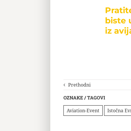
Prati
biste 
iz avij
Prethodni
OZNAKE / TAGOVI
Aviation-Event
Istočna E