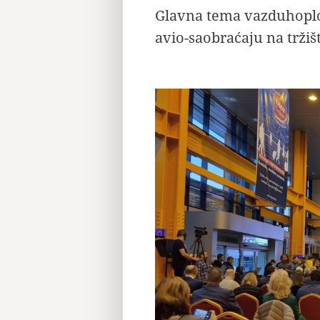
Glavna tema vazduhoplov
avio-saobraćaju na tržiš