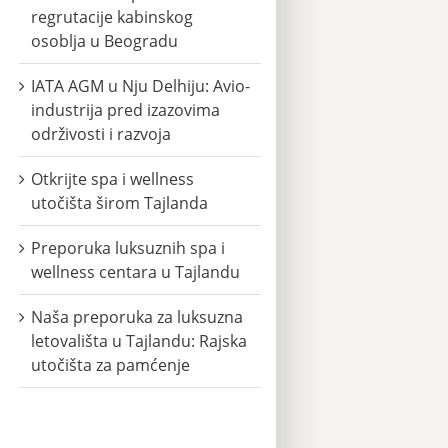
regrutacije kabinskog
osoblja u Beogradu
IATA AGM u Nju Delhiju: Avio-
industrija pred izazovima
održivosti i razvoja
Otkrijte spa i wellness
utočišta širom Tajlanda
Preporuka luksuznih spa i
wellness centara u Tajlandu
Naša preporuka za luksuzna
letovališta u Tajlandu: Rajska
utočišta za pamćenje