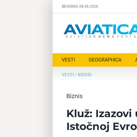
Skip
BEOGRAD, 08.08.2026.
to
content
VESTI
GEOGRAPHICA
VESTI
/
BIZNIS
Biznis
Kluž: Izazovi
Istočnoj Evro