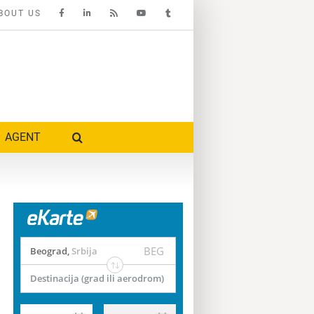
BOUT US
AGENT
BEG
Beograd
,
Srbija
Destinacija (grad ili aerodrom)