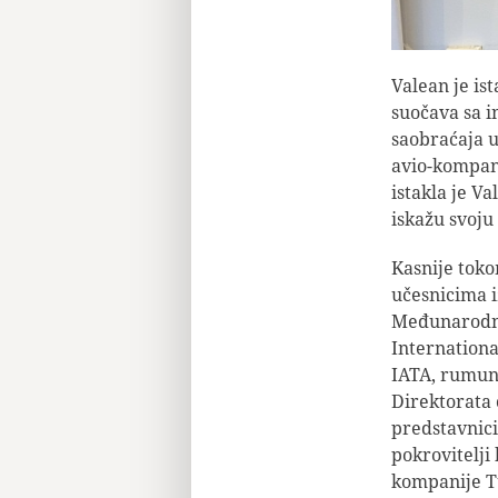
Valean je is
suočava sa i
saobraćaja u
avio-kompani
istakla je V
iskažu svoju
Kasnije toko
učesnicima 
Međunarodno
Internationa
IATA, rumun
Direktorata 
predstavnici
pokrovitelji
kompanije T