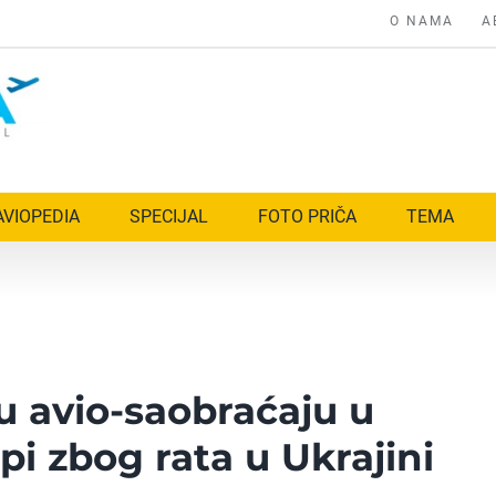
O NAMA
A
AVIOPEDIA
SPECIJAL
FOTO PRIČA
TEMA
 u avio-saobraćaju u
pi zbog rata u Ukrajini