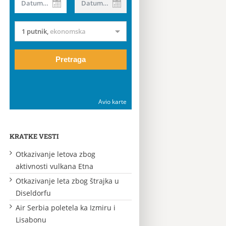
Datum od
Datum do
1 putnik
,
ekonomska
Pretraga
Avio karte
KRATKE VESTI
Otkazivanje letova zbog
aktivnosti vulkana Etna
Otkazivanje leta zbog štrajka u
Diseldorfu
Air Serbia poletela ka Izmiru i
Lisabonu