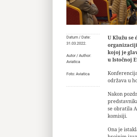
U Klužu se 
Datum / Date:
31.03.2022.
organizacij
kojoj je gl
Autor / Author:
u Istočnoj 
Aviatica
Konferencija
Foto: Aviatica
održava u h
Nakon pozdr
predstavnika
se obratila 
komisiji.
Ona je istak
brojnim iza