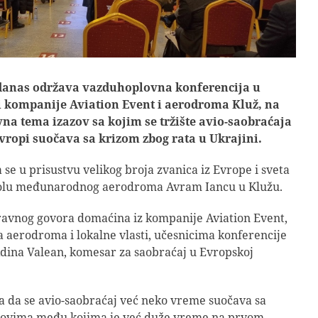
danas održava vazduhoplovna konferencija u
i kompanije Aviation Event i aerodroma Kluž, na
avna tema izazov sa kojim se tržište avio-saobraćaja
Evropi suočava sa krizom zbog rata u Ukrajini.
 se u prisustvu velikog broja zvanica iz Evrope i sveta
olu međunarodnog aerodroma Avram Iancu u Klužu.
avnog govora domaćina iz kompanije Aviation Event,
 aerodroma i lokalne vlasti, učesnicima konferencije
Adina Valean, komesar za saobraćaj u Evropskoj
la da se avio-saobraćaj već neko vreme suočava sa
zovima među kojima je već duže vreme na prvom