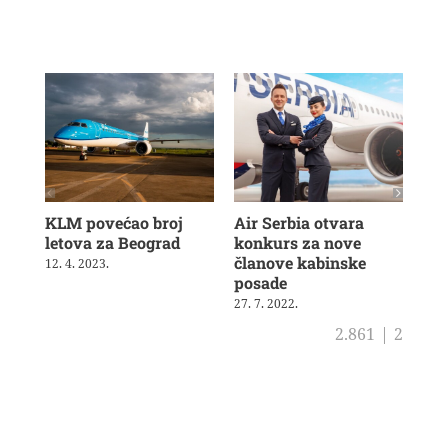
KLM povećao broj
Air Serbia otvara
Be
letova za Beograd
konkurs za nove
Nik
članove kabinske
za 
12. 4. 2023.
posade
se
27. 7. 2022.
16. 
2.861
|
2