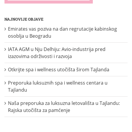
NAJNOVIJE OBJAVE
Emirates vas poziva na dan regrutacije kabinskog
osoblja u Beogradu
IATA AGM u Nju Delhiju: Avio-industrija pred
izazovima održivosti i razvoja
Otkrijte spa i wellness utočišta širom Tajlanda
Preporuka luksuznih spa i wellness centara u
Tajlandu
Naša preporuka za luksuzna letovališta u Tajlandu:
Rajska utočišta za pamćenje