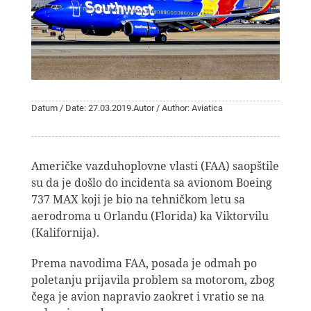
Datum / Date: 27.03.2019.
Autor / Author: Aviatica
Američke vazduhoplovne vlasti (FAA) saopštile
su da je došlo do incidenta sa avionom Boeing
737 MAX koji je bio na tehničkom letu sa
aerodroma u Orlandu (Florida) ka Viktorvilu
(Kalifornija).
Prema navodima FAA, posada je odmah po
poletanju prijavila problem sa motorom, zbog
čega je avion napravio zaokret i vratio se na