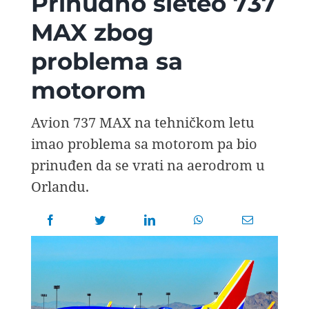
Prinudno sleteo 737
AVIOPEDIA
MAX zbog
problema sa
SPECIJAL
motorom
FOTO PRIČA
Avion 737 MAX na tehničkom letu
imao problema sa motorom pa bio
TEMA
prinuđen da se vrati na aerodrom u
Orlandu.
AGENT
Search
for: