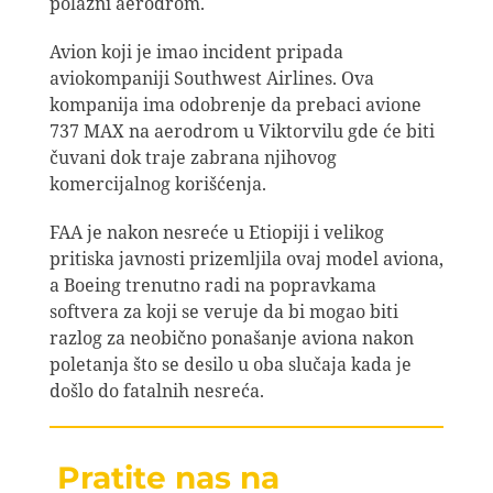
polazni aerodrom.
Avion koji je imao incident pripada
aviokompaniji Southwest Airlines. Ova
kompanija ima odobrenje da prebaci avione
737 MAX na aerodrom u Viktorvilu gde će biti
čuvani dok traje zabrana njihovog
komercijalnog korišćenja.
FAA je nakon nesreće u Etiopiji i velikog
pritiska javnosti prizemljila ovaj model aviona,
a Boeing trenutno radi na popravkama
softvera za koji se veruje da bi mogao biti
razlog za neobično ponašanje aviona nakon
poletanja što se desilo u oba slučaja kada je
došlo do fatalnih nesreća.
Pratite nas na