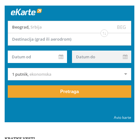
BEG
Beograd
,
Srbija
Destinacija (grad ili aerodrom)
Datum od
Datum do
1 putnik
,
ekonomska
Pretraga
Avio karte
KRATKE VESTI