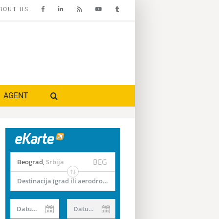
BOUT US
AGENT
BEG
Beograd
,
Srbija
Destinacija (grad ili aerodrom)
Datum od
Datum do