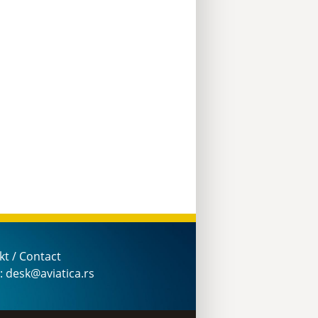
kt / Contact
: desk@aviatica.rs