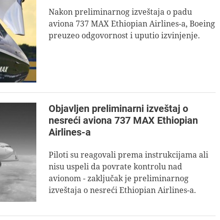
Nakon preliminarnog izveštaja o padu
aviona 737 MAX Ethiopian Airlines-a, Boeing
preuzeo odgovornost i uputio izvinjenje.
Objavljen preliminarni izveštaj o
nesreći aviona 737 MAX Ethiopian
Airlines-a
Piloti su reagovali prema instrukcijama ali
nisu uspeli da povrate kontrolu nad
avionom - zaključak je preliminarnog
izveštaja o nesreći Ethiopian Airlines-a.