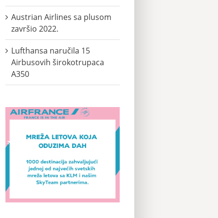
Austrian Airlines sa plusom
završio 2022.
Lufthansa naručila 15
Airbusovih širokotrupaca
A350