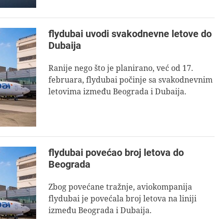
flydubai uvodi svakodnevne letove do
Dubaija
Ranije nego što je planirano, već od 17.
februara, flydubai počinje sa svakodnevnim
letovima između Beograda i Dubaija.
flydubai povećao broj letova do
Beograda
Zbog povećane tražnje, aviokompanija
flydubai je povećala broj letova na liniji
između Beograda i Dubaija.