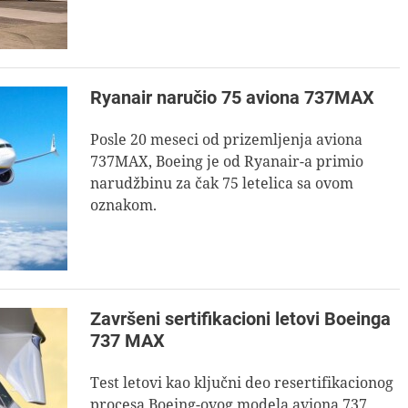
Ryanair naručio 75 aviona 737MAX
Posle 20 meseci od prizemljenja aviona
737MAX, Boeing je od Ryanair-a primio
narudžbinu za čak 75 letelica sa ovom
oznakom.
Završeni sertifikacioni letovi Boeinga
737 MAX
Test letovi kao ključni deo resertifikacionog
procesa Boeing-ovog modela aviona 737