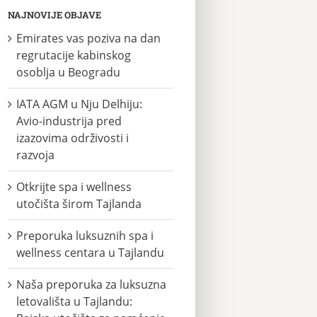
NAJNOVIJE OBJAVE
Emirates vas poziva na dan
regrutacije kabinskog
osoblja u Beogradu
IATA AGM u Nju Delhiju:
Avio-industrija pred
izazovima održivosti i
razvoja
Otkrijte spa i wellness
utočišta širom Tajlanda
Preporuka luksuznih spa i
wellness centara u Tajlandu
Naša preporuka za luksuzna
letovališta u Tajlandu: