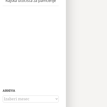
Rajska utočišta za pamćenje
ARHIVA
ARHIVA