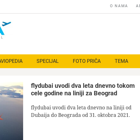
O NAMA
A
AVIOPEDIA
SPECIJAL
FOTO PRIČA
TEMA
flydubai uvodi dva leta dnevno tokom
cele godine na liniji za Beograd
flydubai uvodi dva leta dnevno na liniji od
Dubaija do Beograda od 31. oktobra 2021.