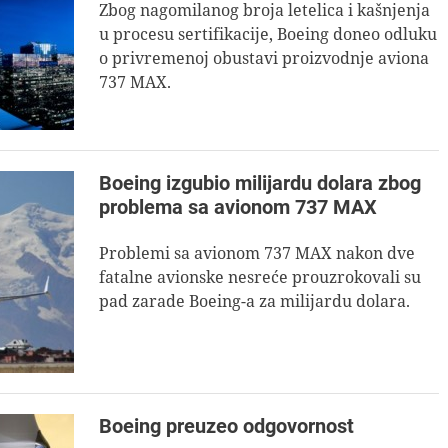
Zbog nagomilanog broja letelica i kašnjenja
u procesu sertifikacije, Boeing doneo odluku
o privremenoj obustavi proizvodnje aviona
737 MAX.
Boeing izgubio milijardu dolara zbog
problema sa avionom 737 MAX
Problemi sa avionom 737 MAX nakon dve
fatalne avionske nesreće prouzrokovali su
pad zarade Boeing-a za milijardu dolara.
Boeing preuzeo odgovornost