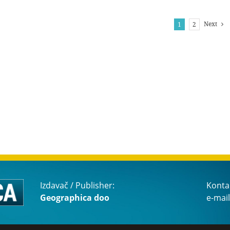
Next
1
2
Izdavač / Publisher:
Konta
Geographica doo
e-mail