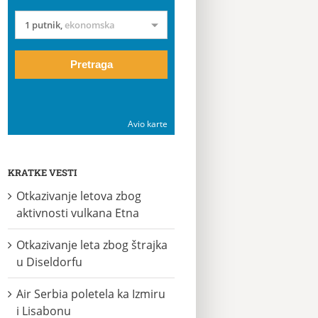
1 putnik
,
ekonomska
Pretraga
Avio karte
KRATKE VESTI
Otkazivanje letova zbog
aktivnosti vulkana Etna
Otkazivanje leta zbog štrajka
u Diseldorfu
Air Serbia poletela ka Izmiru
i Lisabonu