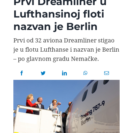
Prvi Dreamliner u
AVIOPEDIA
Lufthansinoj floti
nazvan je Berlin
SPECIJAL
Prvi od 32 aviona Dreamliner stigao
FOTO PRIČA
je u flotu Lufthanse i nazvan je Berlin
– po glavnom gradu Nemačke.
TEMA
AGENT
Search
for: