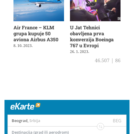
Air France – KLM
U Jat Tehnici
Air
grupa kupuje 50
obavljena prva
nov
aviona Airbus A350
konverzija Boeinga
dug
767 u Evropi
le
8. 10. 2023.
26. 1. 2023.
23. 
46.507
|
86
BEG
Beograd
,
Srbija
Destinacija (grad ili aerodrom)