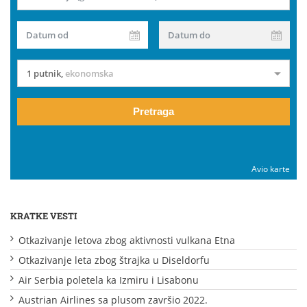
Datum od
Datum do
1 putnik
,
ekonomska
Pretraga
Avio karte
KRATKE VESTI
Otkazivanje letova zbog aktivnosti vulkana Etna
Otkazivanje leta zbog štrajka u Diseldorfu
Air Serbia poletela ka Izmiru i Lisabonu
Austrian Airlines sa plusom završio 2022.