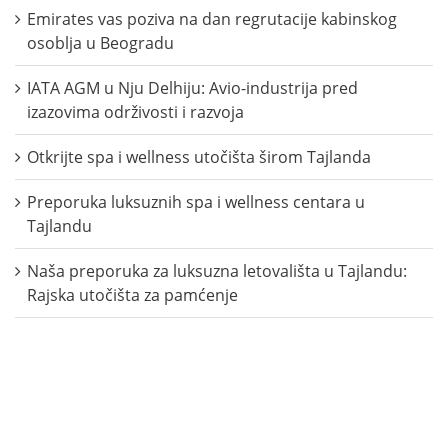
Emirates vas poziva na dan regrutacije kabinskog
osoblja u Beogradu
IATA AGM u Nju Delhiju: Avio-industrija pred
izazovima održivosti i razvoja
Otkrijte spa i wellness utočišta širom Tajlanda
Preporuka luksuznih spa i wellness centara u
Tajlandu
Naša preporuka za luksuzna letovališta u Tajlandu:
Rajska utočišta za pamćenje