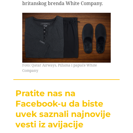
britanskog brenda White Company.
Foto: Qatar Airways, Pižama i papuče White
Company
Pratite nas na
Facebook-u da biste
uvek saznali najnovije
vesti iz avijacije