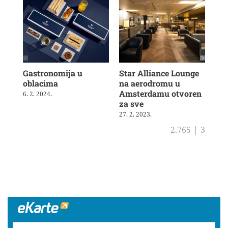
Gastronomija u
Star Alliance Lounge
Aus
oblacima
na aerodromu u
tar
Amsterdamu otvoren
6. 2. 2024.
13. 
za sve
27. 2. 2023.
2.765
|
3