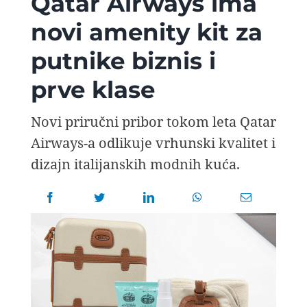
Qatar Airways ima
AVIOPEDIA
novi amenity kit za
putnike biznis i
SPECIJAL
prve klase
FOTO PRIČA
Novi priručni pribor tokom leta Qatar
Airways-a odlikuje vrhunski kvalitet i
TEMA
dizajn italijanskih modnih kuća.
AGENT
Search
for: