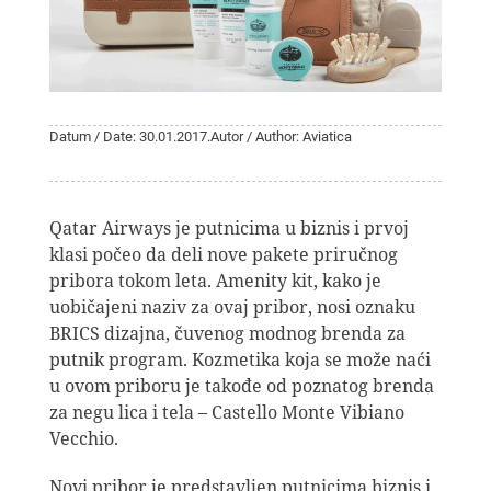
Datum / Date: 30.01.2017.
Autor / Author: Aviatica
Qatar Airways je putnicima u biznis i prvoj
klasi počeo da deli nove pakete priručnog
pribora tokom leta. Amenity kit, kako je
uobičajeni naziv za ovaj pribor, nosi oznaku
BRICS dizajna, čuvenog modnog brenda za
putnik program. Kozmetika koja se može naći
u ovom priboru je takođe od poznatog brenda
za negu lica i tela – Castello Monte Vibiano
Vecchio.
Novi pribor je predstavljen putnicima biznis i