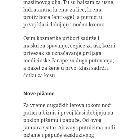
maslinovog ulja. Tu su balzam za usne,
hidratantna krema za lice, krema
protiv bora (anti-age), a putnici u
prvoj klasi dobijaju i noćnu kremu.
Osim kozmetike pribori sadrže i
masku za spavanje, čepiće za uši, kožni
privezak za označavanje prtljaga,
medicinske čarape za duga putovanja,
a paket za žene u prvoj klasi sadrži i
četku za kosu.
Nove pižame
Za vreme dugačkih letova tokom noći
putici u biznis i prvoj klasi dobijaju na
poklon pižamu i papuče. Od ovog
januara Qatar Airways putnicima nudi
pižame i papuče ekskluzivnog