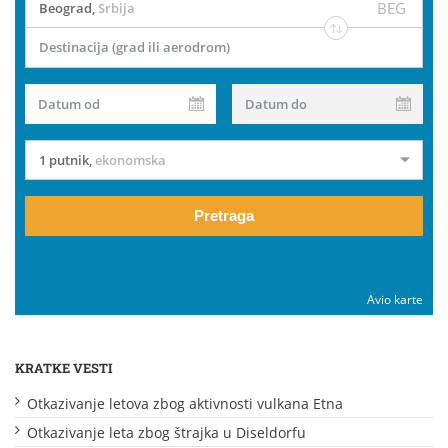
BEG
Beograd
,
Srbija
Destinacija (grad ili aerodrom)
Datum od
Datum do
1 putnik
,
ekonomska
Pretraga
Avio karte
KRATKE VESTI
Otkazivanje letova zbog aktivnosti vulkana Etna
Otkazivanje leta zbog štrajka u Diseldorfu