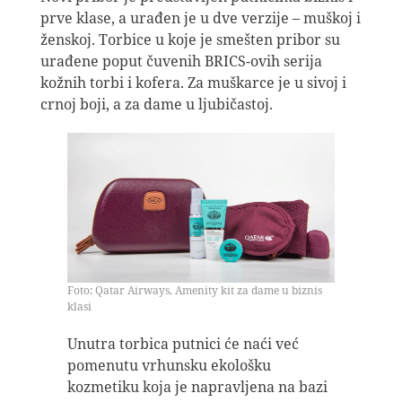
prve klase, a urađen je u dve verzije – muškoj i
ženskoj. Torbice u koje je smešten pribor su
urađene poput čuvenih BRICS-ovih serija
kožnih torbi i kofera. Za muškarce je u sivoj i
crnoj boji, a za dame u ljubičastoj.
Foto: Qatar Airways, Amenity kit za dame u biznis
klasi
Unutra torbica putnici će naći već
pomenutu vrhunsku ekološku
kozmetiku koja je napravljena na bazi