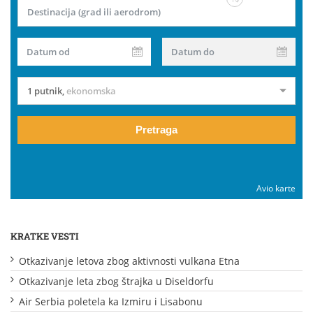
Destinacija (grad ili aerodrom)
Datum od
Datum do
1 putnik
,
ekonomska
Pretraga
Avio karte
KRATKE VESTI
Otkazivanje letova zbog aktivnosti vulkana Etna
Otkazivanje leta zbog štrajka u Diseldorfu
Air Serbia poletela ka Izmiru i Lisabonu