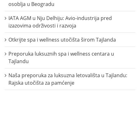
osoblja u Beogradu
IATA AGM u Nju Delhiju: Avio-industrija pred
izazovima održivosti i razvoja
Otkrijte spa i wellness utočišta širom Tajlanda
Preporuka luksuznih spa i wellness centara u
Tajlandu
Naša preporuka za luksuzna letovališta u Tajlandu:
Rajska utočišta za pamćenje