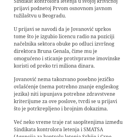
Sindikat kontrolora letenja u svojoj krivičnoj
prijavi podnetoj Prvom osnovnom javnom
tužilaštvu u Beogradu.
U prijavi se navodi da je Jovanović uprkos
tome što je izgubio licencu radio na poziciji
načelnika sektora obuke po odluci izvršnog
direktora Bruna Genala, čime mu je
omogućeno i sticanje protivpravne imovinske
koristi od preko tri miliona dinara.
Jovanović nema takozvano posebno jezičko
ovlašćenje (nema potrebno znanje engleskog
jezika) niti ispunjava potrebne zdravstvene
kriterijume za ove poslove, tvrdi se u prijavi
što je potrkrepljeno i brojnim dokazima.
Već neko vreme traje rat saopštenjima između
Sindikata kontrolora letenja i SMATSA
(Agencija za kontrolu letenja Srbije i Crne