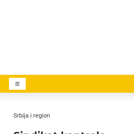
YOUTUBE
AVIATICANEWS
Toggle
Navigation
VESTI
Srbija i region
GEOGRAPHICA