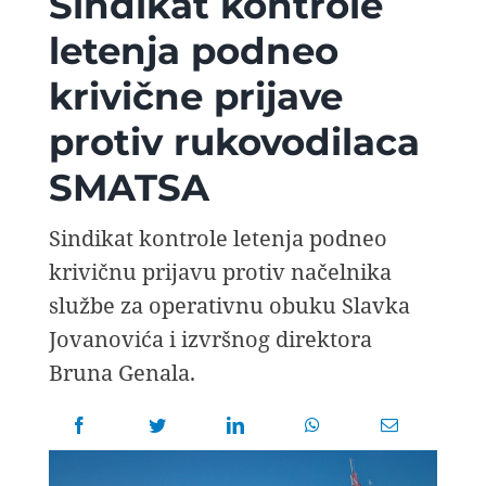
Sindikat kontrole
AVIOPEDIA
letenja podneo
krivične prijave
SPECIJAL
protiv rukovodilaca
FOTO PRIČA
SMATSA
TEMA
Sindikat kontrole letenja podneo
krivičnu prijavu protiv načelnika
službe za operativnu obuku Slavka
AGENT
Jovanovića i izvršnog direktora
Search
Bruna Genala.
for: