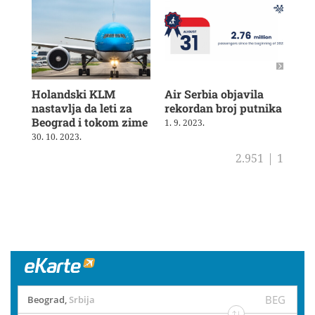
Holandski KLM
Air Serbia objavila
Air
nastavlja da leti za
rekordan broj putnika
pot
Beograd i tokom zime
sh
1. 9. 2023.
30. 10. 2023.
4. 8
2.951
|
1
BEG
Beograd
,
Srbija