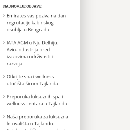
NAJNOVIJE OBJAVE
Emirates vas poziva na dan
regrutacije kabinskog
osoblja u Beogradu
IATA AGM u Nju Delhiju:
Avio-industrija pred
izazovima održivosti i
razvoja
Otkrijte spa i wellness
utočišta širom Tajlanda
Preporuka luksuznih spa i
wellness centara u Tajlandu
Naša preporuka za luksuzna
letovališta u Tajlandu: