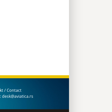
kt / Contact
: desk@aviatica.rs