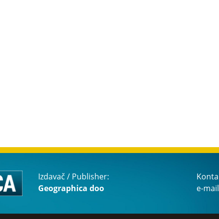
Izdavač / Publisher:
Konta
Geographica doo
e-mail