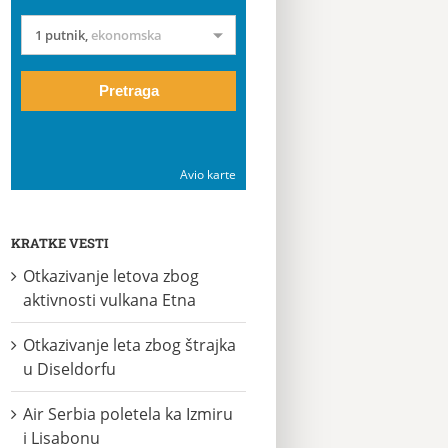
1 putnik
,
ekonomska
Pretraga
Avio karte
KRATKE VESTI
Otkazivanje letova zbog
aktivnosti vulkana Etna
Otkazivanje leta zbog štrajka
u Diseldorfu
Air Serbia poletela ka Izmiru
i Lisabonu