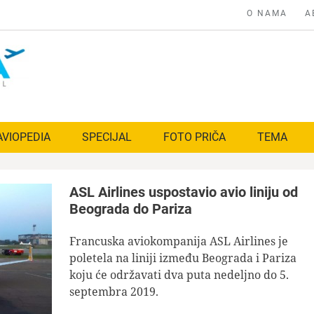
O NAMA
A
AVIOPEDIA
SPECIJAL
FOTO PRIČA
TEMA
ASL Airlines uspostavio avio liniju od
Beograda do Pariza
Francuska aviokompanija ASL Airlines je
poletela na liniji između Beograda i Pariza
koju će održavati dva puta nedeljno do 5.
septembra 2019.