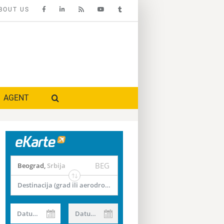
BOUT US
AGENT
BEG
Beograd
,
Srbija
Destinacija (grad ili aerodrom)
Datum od
Datum do