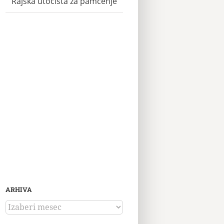
Rajska utočišta za pamćenje
ARHIVA
ARHIVA