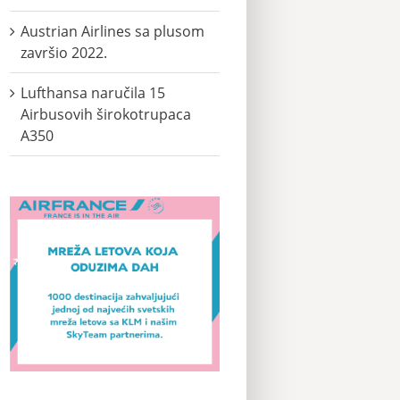
Austrian Airlines sa plusom
završio 2022.
Lufthansa naručila 15
Airbusovih širokotrupaca
A350