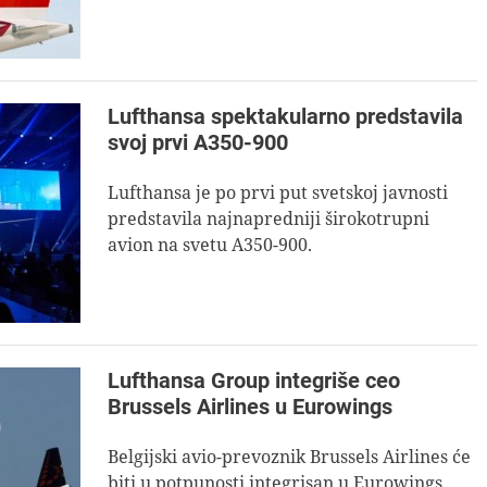
Lufthansa spektakularno predstavila
svoj prvi A350-900
Lufthansa je po prvi put svetskoj javnosti
predstavila najnapredniji širokotrupni
avion na svetu A350-900.
Lufthansa Group integriše ceo
Brussels Airlines u Eurowings
Belgijski avio-prevoznik Brussels Airlines će
biti u potpunosti integrisan u Eurowings