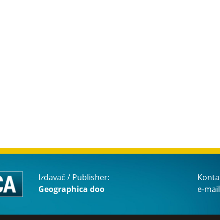
Izdavač / Publisher:
Konta
Geographica doo
e-mail