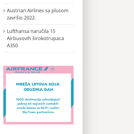
Austrian Airlines sa plusom
završio 2022.
Lufthansa naručila 15
Airbusovih širokotrupaca
A350