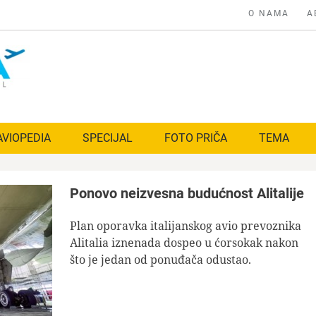
O NAMA
A
AVIOPEDIA
SPECIJAL
FOTO PRIČA
TEMA
Ponovo neizvesna budućnost Alitalije
Plan oporavka italijanskog avio prevoznika
Alitalia iznenada dospeo u ćorsokak nakon
što je jedan od ponuđača odustao.