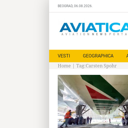
Skip
BEOGRAD, 06.08.2026.
to
content
VESTI
GEOGRAPHICA
Home
|
Tag:
Carsten Spohr