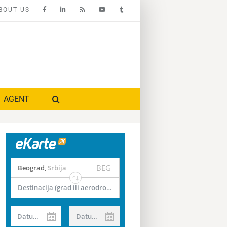
BOUT US
AGENT
BEG
Beograd
,
Srbija
Destinacija (grad ili aerodrom)
Datum od
Datum do