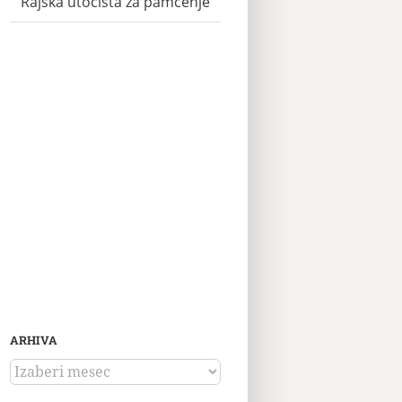
Rajska utočišta za pamćenje
ARHIVA
ARHIVA