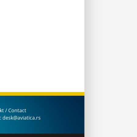
kt / Contact
: desk@aviatica.rs