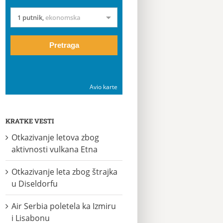
1 putnik
,
ekonomska
Pretraga
Avio karte
KRATKE VESTI
Otkazivanje letova zbog
aktivnosti vulkana Etna
Otkazivanje leta zbog štrajka
u Diseldorfu
Air Serbia poletela ka Izmiru
i Lisabonu