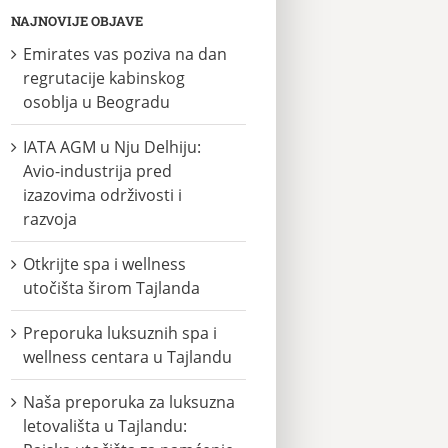
NAJNOVIJE OBJAVE
Emirates vas poziva na dan
regrutacije kabinskog
osoblja u Beogradu
IATA AGM u Nju Delhiju:
Avio-industrija pred
izazovima održivosti i
razvoja
Otkrijte spa i wellness
utočišta širom Tajlanda
Preporuka luksuznih spa i
wellness centara u Tajlandu
Naša preporuka za luksuzna
letovališta u Tajlandu: