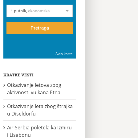
1 putnik
,
ekonomska
Pretraga
Avio karte
KRATKE VESTI
Otkazivanje letova zbog
aktivnosti vulkana Etna
Otkazivanje leta zbog štrajka
u Diseldorfu
Air Serbia poletela ka Izmiru
i Lisabonu