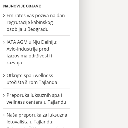
NAJNOVIJE OBJAVE
Emirates vas poziva na dan
regrutacije kabinskog
osoblja u Beogradu
IATA AGM u Nju Delhiju:
Avio-industrija pred
izazovima održivosti i
razvoja
Otkrijte spa i wellness
utočišta širom Tajlanda
Preporuka luksuznih spa i
wellness centara u Tajlandu
Naša preporuka za luksuzna
letovališta u Tajlandu: