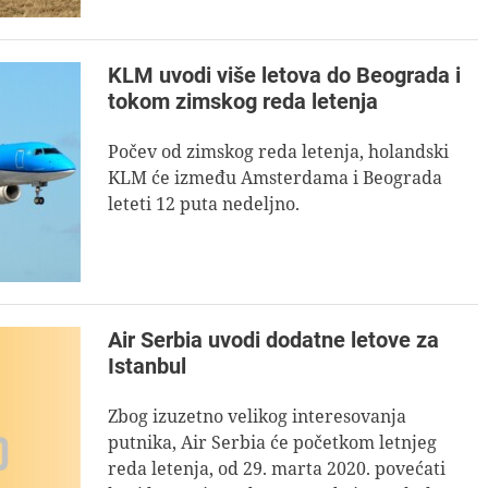
KLM uvodi više letova do Beograda i
tokom zimskog reda letenja
Počev od zimskog reda letenja, holandski
KLM će između Amsterdama i Beograda
leteti 12 puta nedeljno.
Air Serbia uvodi dodatne letove za
Istanbul
Zbog izuzetno velikog interesovanja
putnika, Air Serbia će početkom letnjeg
reda letenja, od 29. marta 2020. povećati