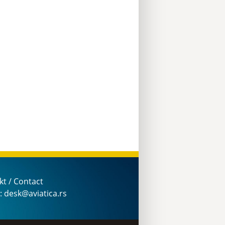
kt / Contact
: desk@aviatica.rs