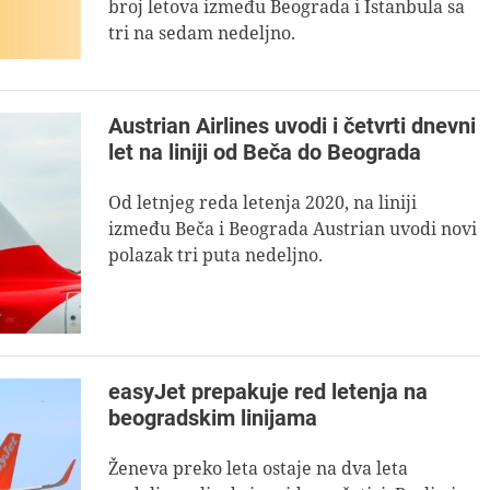
broj letova između Beograda i Istanbula sa
tri na sedam nedeljno.
Austrian Airlines uvodi i četvrti dnevni
let na liniji od Beča do Beograda
Od letnjeg reda letenja 2020, na liniji
između Beča i Beograda Austrian uvodi novi
polazak tri puta nedeljno.
easyJet prepakuje red letenja na
beogradskim linijama
Ženeva preko leta ostaje na dva leta