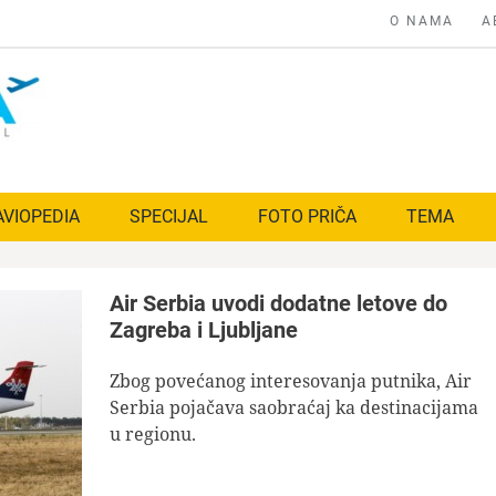
O NAMA
A
AVIOPEDIA
SPECIJAL
FOTO PRIČA
TEMA
Air Serbia uvodi dodatne letove do
Zagreba i Ljubljane
Zbog povećanog interesovanja putnika, Air
Serbia pojačava saobraćaj ka destinacijama
u regionu.