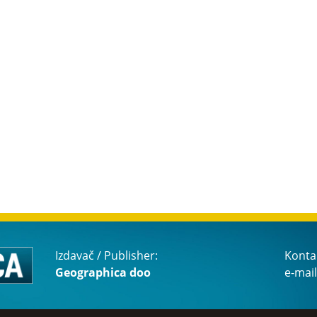
Izdavač / Publisher:
Konta
Geographica doo
e-mail