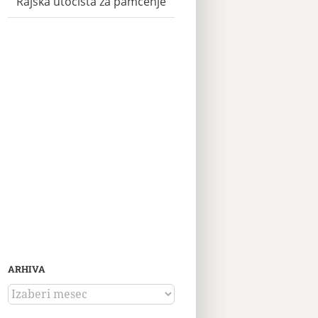
Rajska utočišta za pamćenje
ARHIVA
ARHIVA