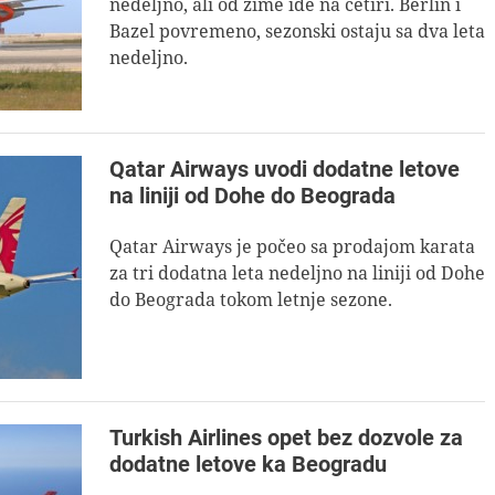
nedeljno, ali od zime ide na četiri. Berlin i
Bazel povremeno, sezonski ostaju sa dva leta
nedeljno.
Qatar Airways uvodi dodatne letove
na liniji od Dohe do Beograda
Qatar Airways je počeo sa prodajom karata
za tri dodatna leta nedeljno na liniji od Dohe
do Beograda tokom letnje sezone.
Turkish Airlines opet bez dozvole za
dodatne letove ka Beogradu