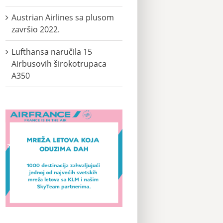
Austrian Airlines sa plusom
završio 2022.
Lufthansa naručila 15
Airbusovih širokotrupaca
A350