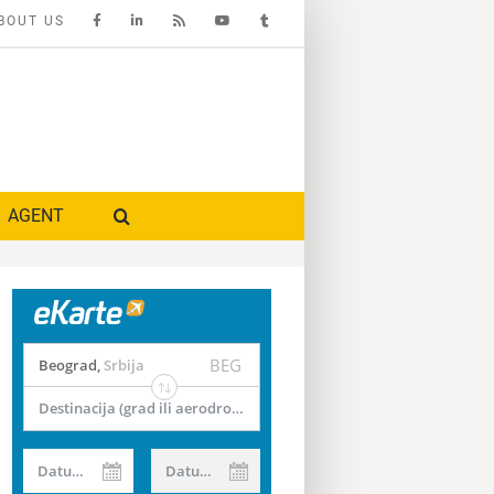
BOUT US
AGENT
BEG
Beograd
,
Srbija
Destinacija (grad ili aerodrom)
Datum od
Datum do