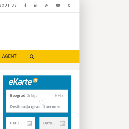
BOUT US
AGENT
BEG
Beograd
,
Srbija
Destinacija (grad ili aerodrom)
Datum od
Datum do