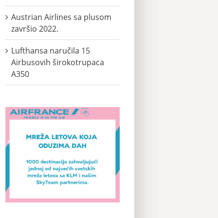
Austrian Airlines sa plusom
završio 2022.
Lufthansa naručila 15
Airbusovih širokotrupaca
A350