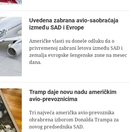
Uvedena zabrana avio-saobraćaja
između SAD i Evrope
Američke vlasti su donele odluku da o
privremenoj zabrani letova između SAD i
zemalja evropske šengenske zone na mesec
dana.
Tramp daje novu nadu američkim
avio-prevoznicima
Tri najveća američka avio-prevoznika
ohrabrena izborom Donalda Trampa za
novog predsednika SAD.