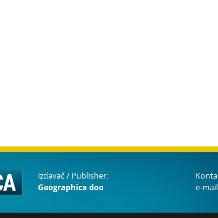
Izdavač / Publisher:
Konta
Geographica doo
e-mail