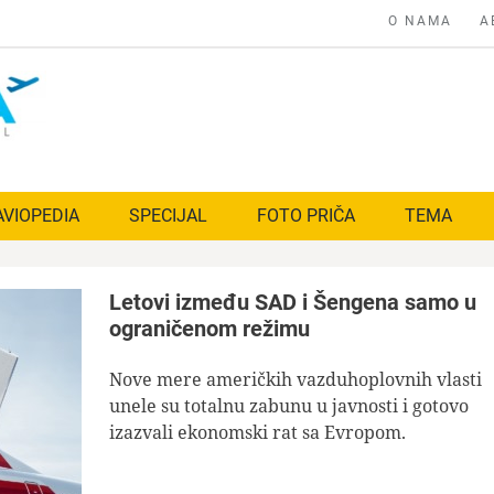
O NAMA
A
AVIOPEDIA
SPECIJAL
FOTO PRIČA
TEMA
Letovi između SAD i Šengena samo u
ograničenom režimu
Nove mere američkih vazduhoplovnih vlasti
unele su totalnu zabunu u javnosti i gotovo
izazvali ekonomski rat sa Evropom.