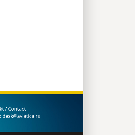
kt / Contact
: desk@aviatica.rs