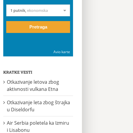
1 putnik
,
ekonomska
Pretraga
Avio karte
KRATKE VESTI
Otkazivanje letova zbog
aktivnosti vulkana Etna
Otkazivanje leta zbog štrajka
u Diseldorfu
Air Serbia poletela ka Izmiru
i Lisabonu