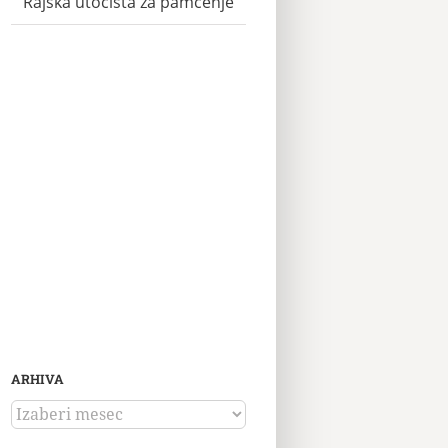
Rajska utočišta za pamćenje
ARHIVA
ARHIVA