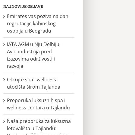
NAJNOVIJE OBJAVE
Emirates vas poziva na dan
regrutacije kabinskog
osoblja u Beogradu
IATA AGM u Nju Delhiju:
Avio-industrija pred
izazovima održivosti i
razvoja
Otkrijte spa i wellness
utočišta širom Tajlanda
Preporuka luksuznih spa i
wellness centara u Tajlandu
Naša preporuka za luksuzna
letovališta u Tajlandu: