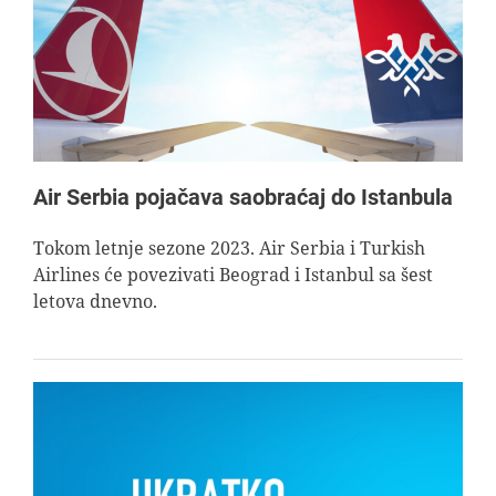
AVIOPEDIA
SPECIJAL
FOTO PRIČA
Air Serbia pojačava saobraćaj do Istanbula
TEMA
Tokom letnje sezone 2023. Air Serbia i Turkish
Airlines će povezivati Beograd i Istanbul sa šest
letova dnevno.
AGENT
Search
for: