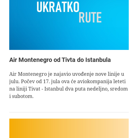
Air Montenegro od Tivta do Istanbula
Air Montenegro je najavio uvođenje nove linije u
julu. Počev od 17. jula ova će aviokompanija leteti
na liniji Tivat - Istanbul dva puta nedeljno, sredom
i subotom.