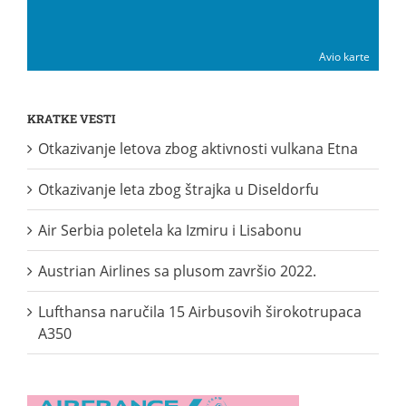
Avio karte
KRATKE VESTI
Otkazivanje letova zbog aktivnosti vulkana Etna
Otkazivanje leta zbog štrajka u Diseldorfu
Air Serbia poletela ka Izmiru i Lisabonu
Austrian Airlines sa plusom završio 2022.
Lufthansa naručila 15 Airbusovih širokotrupaca
A350