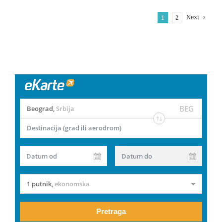
Next
1
2
BEG
Beograd
,
Srbija
Destinacija (grad ili aerodrom)
Datum od
Datum do
1 putnik
,
ekonomska
Pretraga