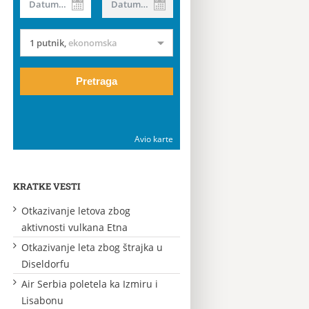
Datum od
Datum do
1 putnik
,
ekonomska
Pretraga
Avio karte
KRATKE VESTI
Otkazivanje letova zbog
aktivnosti vulkana Etna
Otkazivanje leta zbog štrajka u
Diseldorfu
Air Serbia poletela ka Izmiru i
Lisabonu