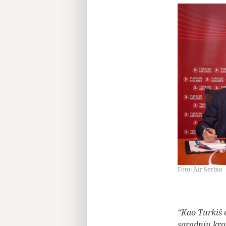
Foto: Air Serbia
“Kao Turkiš 
saradnju kro