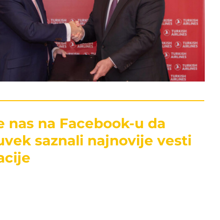
te nas na Facebook-u da
uvek saznali najnovije vesti
acije