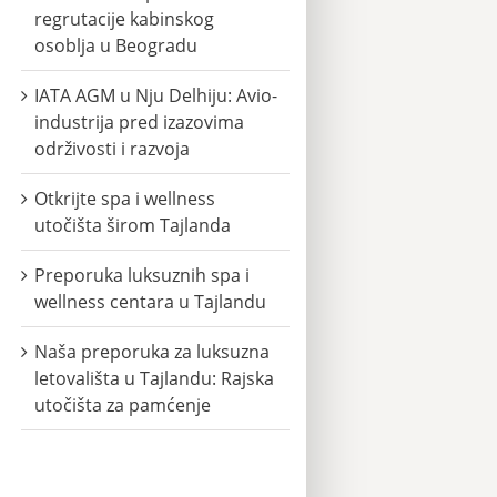
regrutacije kabinskog
osoblja u Beogradu
IATA AGM u Nju Delhiju: Avio-
industrija pred izazovima
održivosti i razvoja
Otkrijte spa i wellness
utočišta širom Tajlanda
Preporuka luksuznih spa i
wellness centara u Tajlandu
Naša preporuka za luksuzna
letovališta u Tajlandu: Rajska
utočišta za pamćenje