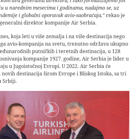
nkom dva generalna direktora, i tako formalizujemo još
ju u narednim mesecima i godinama, nadajmo se, uz
andemije i globalni oporavak avio-saobraćaja,“
rekao je
 generalni direktor kompanije Air Serbia.
nes, koja leti u više zemalja i na više destinacija nego
uga avio-kompanija na svetu, trenutno održava ukupno
đunarodnih putničkih i teretnih destinacija, u 128
osnivanja kompanije 1927. godine, Air Serbia je lider u
aju u Jugoistočnoj Evropi. U 2022. Air Serbia će
novih destinacija širom Evrope i Bliskog Istoka, sa tri
Srbiji.