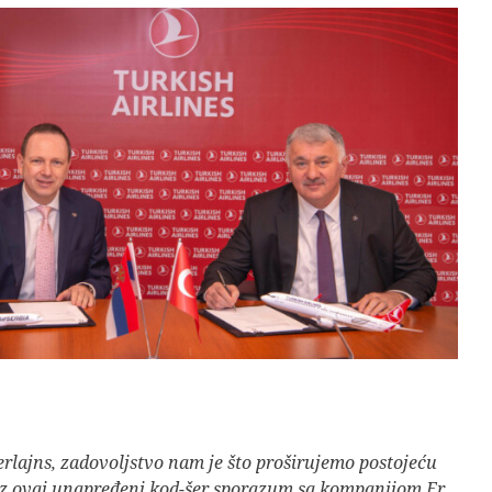
erlajns, zadovoljstvo nam je što proširujemo postojeću
z ovaj unapređeni kod-šer sporazum sa kompanijom Er