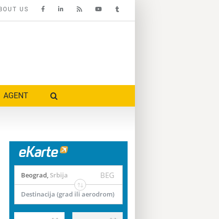
BOUT US
AGENT
BEG
Beograd
,
Srbija
Destinacija (grad ili aerodrom)