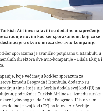
i Turkish Airlines najavili su dodatno unapređenje
e saradnje novim kod-šer sporazumom, koji će se
a destinacije u okviru mreža dve avio-kompanije.
od-šer sporazuma je zvanično potpisano u Istanbulu u
neralnih direktora dve avio-kompanije – Bilala Ekšija i
ka.
panije, koje već imaju kod-šer sporazum za
etove između Beograda i Istanbula, dodatno su
aradnju time što je Air Serbia dodala svoj kod (JU) na
lujet-a, podružnice Turkish Airlines-a, između turske
nkare i glavnog grada Srbije Beograda. U isto vreme,
ines dodao je svoj kod (TK) na letove Air Serbije