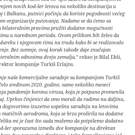
enjem novih kod-šer letova na nekoliko destinacija u
oj i Balkanu, putnici počinju da koriste pogodnosti većeg
kom organizacije putovanja. Nadamo se da ćemo sa
bilateralnim pravima pružiti dodatne mogućnosti
ima u narednom periodu. Ovom prilikom bih želeo da
Mareku i njegovom timu na trudu kako bi se realizovalo
nje. Bez sumnje, ovaj korak takođe daje značajan
ateralnim odnosima dveju zemalja,“
rekao je Bilal Ekši,
rektor kompanije Turkiš Erlajns.
je naše komercijalne saradnje sa kompanijom Turkiš
očelo sredinom 2020. godine, samo nekoliko meseci
nja pandemije korona virusa, koja je potpuno promenila
aj. Uprkos činjenici da smo morali da radimo na daljinu,
a dogovorimo izuzetno uspešnu saradnju na letovima
 matičnih aerodroma, koja se brzo proširila na dodatne
 Velika mi je čast što sada možemo da potpišemo dodatno
od-šer sporazuma između dve kompanije na direktan