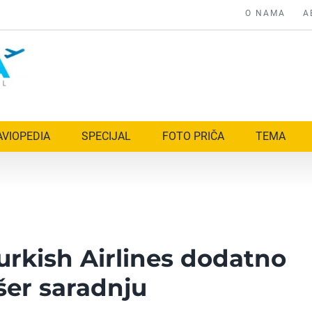
O NAMA
A
AVIOPEDIA
SPECIJAL
FOTO PRIČA
TEMA
Turkish Airlines dodatno
-šer saradnju