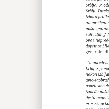
Srbija. Uvođ
Srbiji, Tursk
izbora prili
unapređenim 
našim putnic
zahvalim g. 
ovo unapređe
doprinos bil
generalni di
“Unapređivan
Erlajns je p
nakon izbija
avio-saobrać
uspeli smo d
između naših
destinacije.
proširenje k