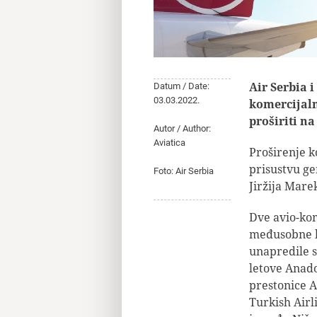
Air Serbia 
Datum / Date:
03.03.2022.
komercijaln
proširiti n
Autor / Author:
Aviatica
Proširenje k
prisustvu ge
Foto: Air Serbia
Jiržija Mare
Dve avio-kom
međusobne l
unapredile s
letove Anado
prestonice A
Turkish Airl