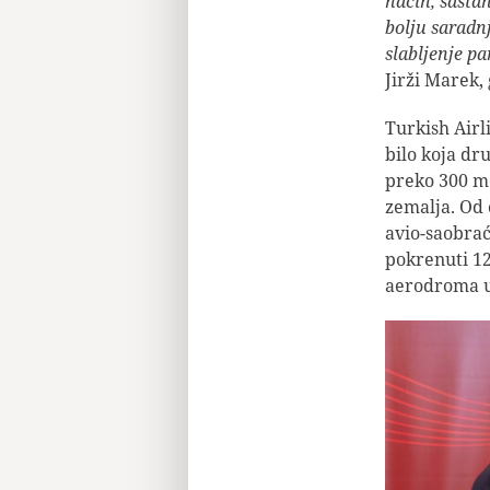
način, sasta
bolju saradn
slabljenje p
Jirži Marek,
Turkish Airli
bilo koja dr
preko 300 me
zemalja. Od 
avio-saobrać
pokrenuti 12 
aerodroma u 