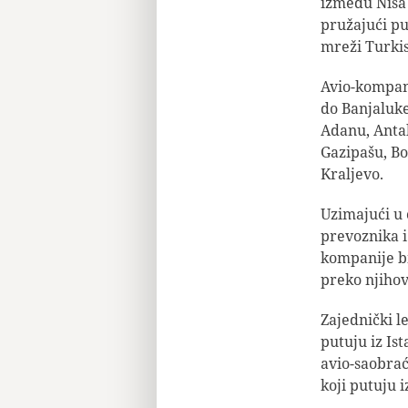
između Niša 
pružajući p
mreži Turkis
Avio-kompani
do Banjaluke,
Adanu, Antal
Gazipašu, Bo
Kraljevo.
Uzimajući u
prevoznika i
kompanije b
preko njiho
Zajednički l
putuju iz Is
avio-saobrać
koji putuju i