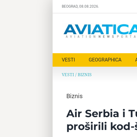
Skip
BEOGRAD, 08.08.2026.
to
content
VESTI
GEOGRAPHICA
VESTI
/
BIZNIS
Biznis
Air Serbia i 
proširili kod