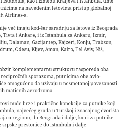
i Istanbula, kao i između Kraljeva i Istanbula, time
utnicima na navedenim letovima pristup globalnoj
h Airlines-a.
je već imaju kod-šer saradnju za letove iz Beograda
 Tivta i Ankare, i iz Istanbula za Ankaru, Izmir,
iju, Dalaman, Gazijantep, Kajzeri, Konju, Trabzon,
drum, Odesu, Kijev, Aman, Kairo, Tel Aviv, Niš,
 obzir komplementarnu strukturu rasporeda oba
 recipročnih sporazuma, putnicima obe avio-
iće omogućeno da uživaju u nesmetanoj povezanosti
vih matičnih aerodroma.
etovi nude brze i praktične konekcije za putnike koji
tanbula, najvećeg grada u Turskoj i značajnog čvorišta
aja u regionu, do Beograda i dalje, kao i za putnike
z srpske prestonice do Istanbula i dalje.