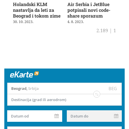
Holandski KLM
Air Serbia i JetBlue
Bri
nastavlja da leti za
potpisali novi code-
vra
Beograd i tokom zime
share sporazum
3. 8
30. 10. 2023.
4. 8. 2023.
2.189
|
1
BEG
Beograd
,
Srbija
Destinacija (grad ili aerodrom)
Datum od
Datum do