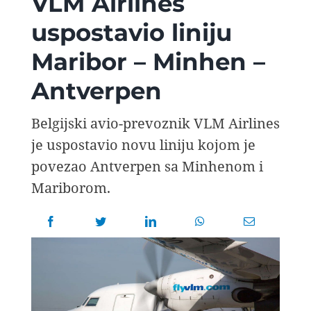
VLM Airlines
AVIOPEDIA
uspostavio liniju
Maribor – Minhen –
SPECIJAL
Antverpen
FOTO PRIČA
Belgijski avio-prevoznik VLM Airlines
je uspostavio novu liniju kojom je
TEMA
povezao Antverpen sa Minhenom i
Mariborom.
AGENT
Search
for: