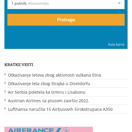
1 putnik
,
ekonomska
Pretraga
Avio karte
KRATKE VESTI
Otkazivanje letova zbog aktivnosti vulkana Etna
Otkazivanje leta zbog štrajka u Diseldorfu
Air Serbia poletela ka Izmiru i Lisabonu
Austrian Airlines sa plusom završio 2022.
Lufthansa naručila 15 Airbusovih širokotrupaca A350