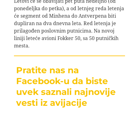
Letovi će se obavljati pet puta nedeljno (od
ponedeljka do petka), a od letnjeg reda letenja
će segment od Minhena do Antverpena biti
dupliran na dva dnevna leta. Red letenja je
prilagođen poslovnim putnicima. Na novoj
liniji leteće avioni Fokker 50, sa 50 putničkih
mesta.
Pratite nas na
Facebook-u da biste
uvek saznali najnovije
vesti iz avijacije