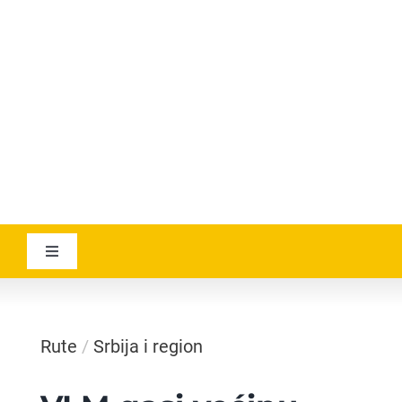
YOUTUBE
AVIATICANEWS
Toggle
Navigation
VESTI
Rute
/
Srbija i region
GEOGRAPHICA