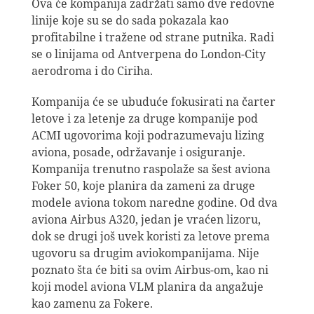
Ova će kompanija zadržati samo dve redovne
linije koje su se do sada pokazala kao
profitabilne i tražene od strane putnika. Radi
se o linijama od Antverpena do London-City
aerodroma i do Ciriha.
Kompanija će se ubuduće fokusirati na čarter
letove i za letenje za druge kompanije pod
ACMI ugovorima koji podrazumevaju lizing
aviona, posade, održavanje i osiguranje.
Kompanija trenutno raspolaže sa šest aviona
Foker 50, koje planira da zameni za druge
modele aviona tokom naredne godine. Od dva
aviona Airbus A320, jedan je vraćen lizoru,
dok se drugi još uvek koristi za letove prema
ugovoru sa drugim aviokompanijama. Nije
poznato šta će biti sa ovim Airbus-om, kao ni
koji model aviona VLM planira da angažuje
kao zamenu za Fokere.