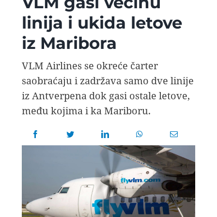
VLM gasi većinu
AVIOPEDIA
linija i ukida letove
iz Maribora
SPECIJAL
VLM Airlines se okreće čarter
FOTO PRIČA
saobraćaju i zadržava samo dve linije
iz Antverpena dok gasi ostale letove,
TEMA
među kojima i ka Mariboru.
AGENT
Search
for: