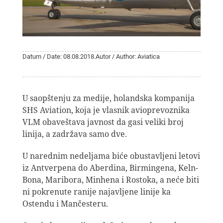
Datum / Date: 08.08.2018.
Autor / Author: Aviatica
U saopštenju za medije, holandska kompanija
SHS Aviation, koja je vlasnik avioprevoznika
VLM obaveštava javnost da gasi veliki broj
linija, a zadržava samo dve.
U narednim nedeljama biće obustavljeni letovi
iz Antverpena do Aberdina, Birmingena, Keln-
Bona, Maribora, Minhena i Rostoka, a neće biti
ni pokrenute ranije najavljene linije ka
Ostendu i Mančesteru.