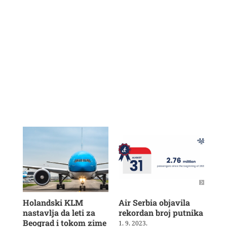
Holandski KLM
Air Serbia objavila
Air
nastavlja da leti za
rekordan broj putnika
pot
Beograd i tokom zime
sh
1. 9. 2023.