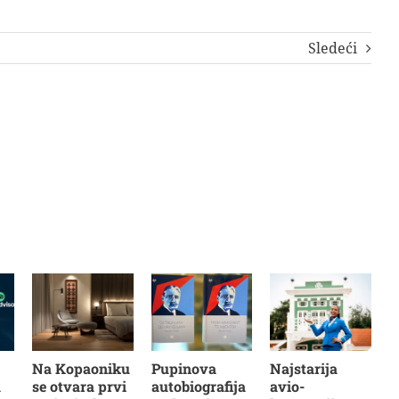
Sledeći
Na Kopaoniku
Pupinova
Najstarija
a
se otvara prvi
autobiografija
avio-