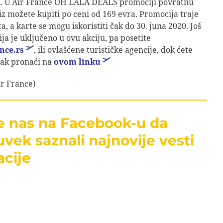
i. U Air France OH LALA DEALS promociji povratnu
iz možete kupiti po ceni od 169 evra. Promocija traje
a, a karte se mogu iskoristiti čak do 30. juna 2020. Još
ja je uključeno u ovu akciju, pa posetite
nce.rs
, ili ovlašćene turističke agencije, dok ćete
sak pronaći na
ovom linku
ir France)
te nas na Facebook-u da
uvek saznali najnovije vesti
acije