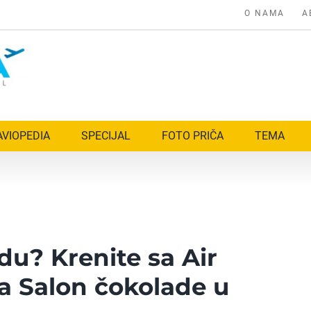
O NAMA
A
AVIOPEDIA
SPECIJAL
FOTO PRIČA
TEMA
du? Krenite sa Air
a Salon čokolade u