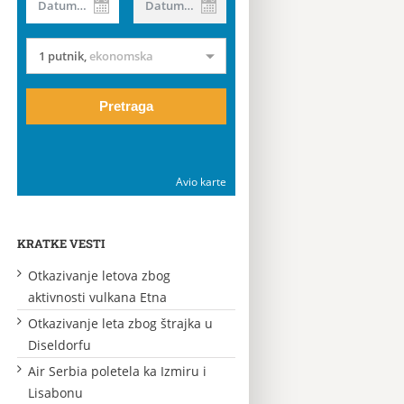
Datum od
Datum do
1 putnik
,
ekonomska
Pretraga
Avio karte
KRATKE VESTI
Otkazivanje letova zbog
aktivnosti vulkana Etna
Otkazivanje leta zbog štrajka u
Diseldorfu
Air Serbia poletela ka Izmiru i
Lisabonu