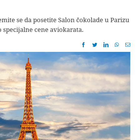
emite se da posetite Salon čokolade u Parizu
o specijalne cene aviokarata.