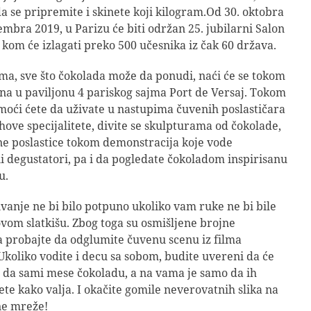
da se pripremite i skinete koji kilogram.Od 30. oktobra
embra 2019, u Parizu će biti održan 25. jubilarni Salon
 kom će izlagati preko 500 učesnika iz čak 60 država.
a, sve što čokolada može da ponudi, naći će se tokom
ana u paviljonu 4 pariskog sajma Port de Versaj. Tokom
 moći ćete da uživate u nastupima čuvenih poslastičara
ihove specijalitete, divite se skulpturama od čokolade,
e poslastice tokom demonstracija koje vode
i degustatori, pa i da pogledate čokoladom inspirisanu
u.
vanje ne bi bilo potpuno ukoliko vam ruke ne bi bile
ovom slatkišu. Zbog toga su osmišljene brojne
a probajte da odglumite čuvenu scenu iz filma
Ukoliko vodite i decu sa sobom, budite uvereni da će
i da sami mese čokoladu, a na vama je samo da ih
ete kako valja. I okačite gomile neverovatnih slika na
ne mreže!