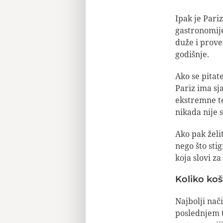
Ipak je Pariz
gastronomije
duže i prover
godišnje.
Ako se pitate
Pariz ima sj
ekstremne te
nikada nije s
Ako pak želi
nego što sti
koja slovi z
Koliko koš
Najbolji nač
poslednjem t