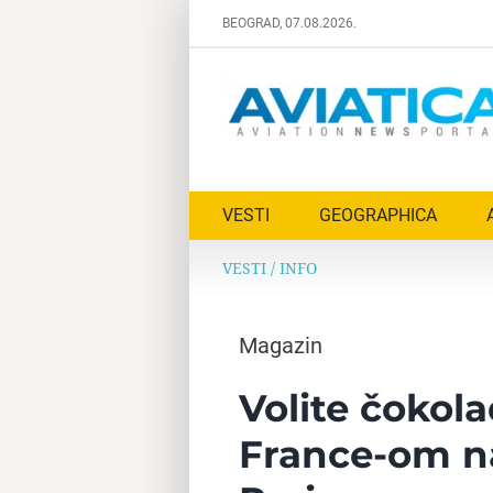
Skip
BEOGRAD, 07.08.2026.
to
content
VESTI
GEOGRAPHICA
VESTI
/
INFO
Magazin
Volite čokola
France-om n