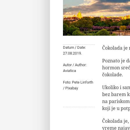
Čokolada je 
Datum / Date:
27.08.2019.
Poznato je d
Autor / Author:
hormon sreć
Aviatica
čokolade.
Foto: Pete Linforth
Ukoliko i sa
/ Pixabay
bez barem ko
na pariskom 
koji je u po
Čokolada je,
vreme najavl