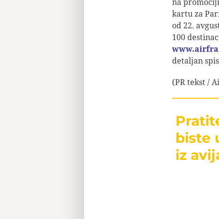
na promocij
kartu za Par
od 22. avgust
100 destinaci
www.airfra
detaljan spi
(PR tekst / A
Prati
biste 
iz avij