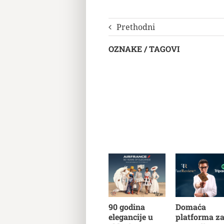
Prethodni
OZNAKE / TAGOVI
90 godina
Domaća
elegancije u
platforma z