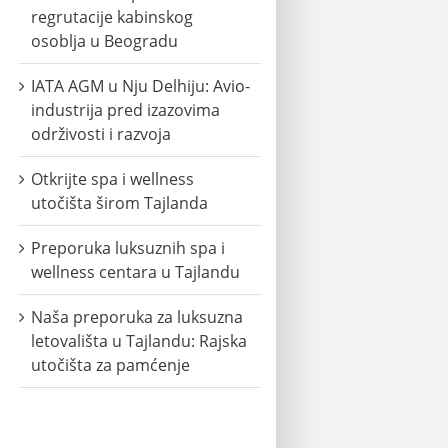
regrutacije kabinskog
osoblja u Beogradu
IATA AGM u Nju Delhiju: Avio-
industrija pred izazovima
održivosti i razvoja
Otkrijte spa i wellness
utočišta širom Tajlanda
Preporuka luksuznih spa i
wellness centara u Tajlandu
Naša preporuka za luksuzna
letovališta u Tajlandu: Rajska
utočišta za pamćenje