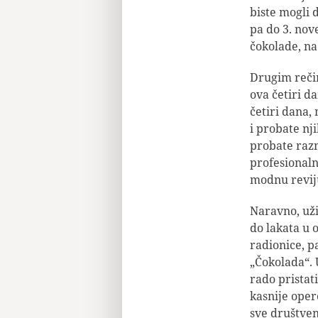
biste mogli 
pa do 3. nov
čokolade, na
Drugim rečim
ova četiri d
četiri dana,
i probate nj
probate razn
profesionaln
modnu revij
Naravno, uži
do lakata u 
radionice, p
„Čokolada“. 
rado pristat
kasnije oper
sve društve