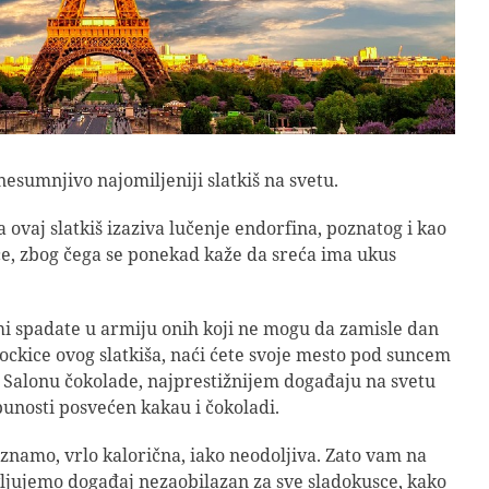
nesumnjivo najomiljeniji slatkiš na svetu.
a ovaj slatkiš izaziva lučenje endorfina, poznatog i kao
e, zbog čega se ponekad kaže da sreća ima ukus
mi spadate u armiju onih koji ne mogu da zamisle dan
ckice ovog slatkiša, naći ćete svoje mesto pod suncem
Salonu čokolade, najprestižnijem događaju na svetu
tpunosti posvećen kakau i čokoladi.
 znamo, vrlo kalorična, iako neodoljiva. Zato vam na
jujemo događaj nezaobilazan za sve sladokusce, kako