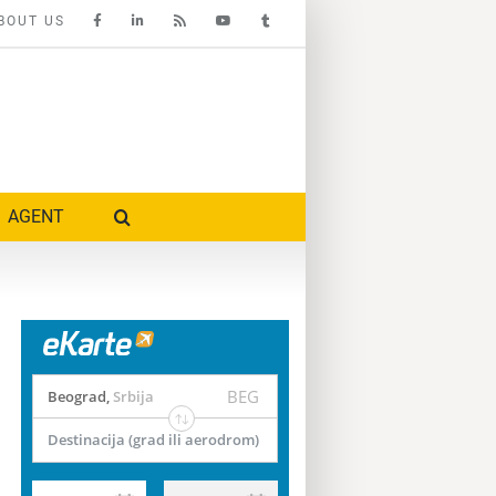
BOUT US
AGENT
BEG
Beograd
,
Srbija
Destinacija (grad ili aerodrom)