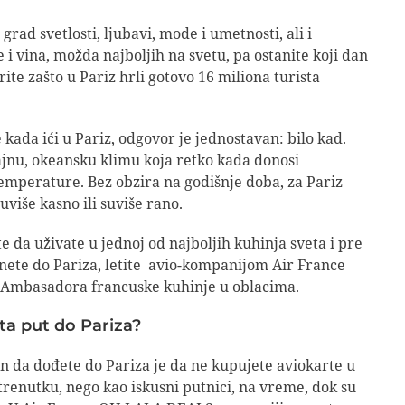
 grad svetlosti, ljubavi, mode i umetnosti, ali i
 i vina, možda najboljih na svetu, pa ostanite koji dan
ite zašto u Pariz hrli gotovo 16 miliona turista
 kada ići u Pariz, odgovor je jednostavan: bilo kad.
ajnu, okeansku klimu koja retko kada donosi
mperature. Bez obzira na godišnje doba, za Pariz
uviše kasno ili suviše rano.
te da uživate u jednoj od najboljih kuhinja sveta i pre
gnete do Pariza, letite avio-kompanijom Air France
a Ambasadora francuske kuhinje u oblacima.
ta put do Pariza?
in da dođete do Pariza je da ne kupujete aviokarte u
renutku, nego kao iskusni putnici, na vreme, dok su