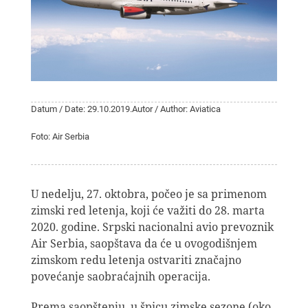
Datum / Date: 29.10.2019.
Autor / Author: Aviatica
Foto: Air Serbia
U nedelju, 27. oktobra, počeo je sa primenom
zimski red letenja, koji će važiti do 28. marta
2020. godine. Srpski nacionalni avio prevoznik
Air Serbia, saopštava da će u ovogodišnjem
zimskom redu letenja ostvariti značajno
povećanje saobraćajnih operacija.
Prema saopštenju, u špicu zimske sezone (oko