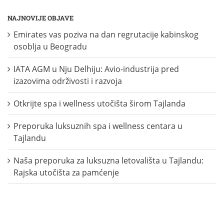
NAJNOVIJE OBJAVE
Emirates vas poziva na dan regrutacije kabinskog
osoblja u Beogradu
IATA AGM u Nju Delhiju: Avio-industrija pred
izazovima održivosti i razvoja
Otkrijte spa i wellness utočišta širom Tajlanda
Preporuka luksuznih spa i wellness centara u
Tajlandu
Naša preporuka za luksuzna letovališta u Tajlandu:
Rajska utočišta za pamćenje