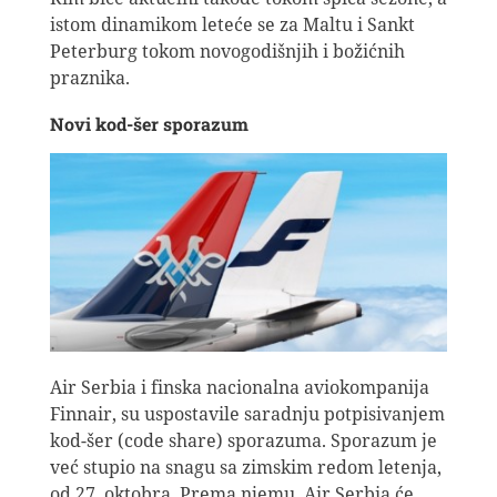
istom dinamikom leteće se za Maltu i Sankt
Peterburg tokom novogodišnjih i božićnih
praznika.
Novi kod-šer sporazum
Air Serbia i finska nacionalna aviokompanija
Finnair, su uspostavile saradnju potpisivanjem
kod-šer (code share) sporazuma. Sporazum je
već stupio na snagu sa zimskim redom letenja,
od 27. oktobra. Prema njemu, Air Serbia će