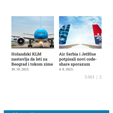
Holandski KLM
Air Serbia i JetBlue
Bri
nastavlja da leti za
potpisali novi code-
vra
Beograd i tokom zime
share sporazum
3. 8
30. 10. 2023.
4. 8. 2023.
3.061
|
2