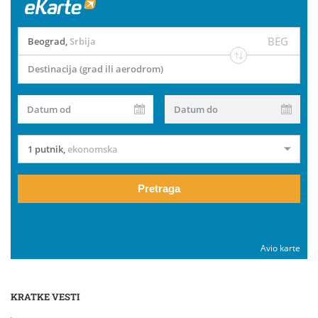
BEG
Beograd
,
Srbija
Destinacija (grad ili aerodrom)
Datum od
Datum do
1 putnik
,
ekonomska
Pretraga
Avio karte
KRATKE VESTI