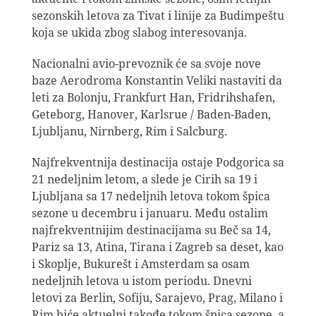
sezonskih letova za Tivat i linije za Budimpeštu
koja se ukida zbog slabog interesovanja.
Nacionalni avio-prevoznik će sa svoje nove
baze Aerodroma Konstantin Veliki nastaviti da
leti za Bolonju, Frankfurt Han, Fridrihshafen,
Geteborg, Hanover, Karlsrue / Baden-Baden,
Ljubljanu, Nirnberg, Rim i Salcburg.
Najfrekventnija destinacija ostaje Podgorica sa
21 nedeljnim letom, a slede je Cirih sa 19 i
Ljubljana sa 17 nedeljnih letova tokom špica
sezone u decembru i januaru. Među ostalim
najfrekventnijim destinacijama su Beč sa 14,
Pariz sa 13, Atina, Tirana i Zagreb sa deset, kao
i Skoplje, Bukurešt i Amsterdam sa osam
nedeljnih letova u istom periodu. Dnevni
letovi za Berlin, Sofiju, Sarajevo, Prag, Milano i
Rim biće aktuelni takođe tokom špica sezone, a