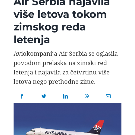
Air Serbia najavila
AVIOPEDIA
više letova tokom
zimskog reda
SPECIJAL
letenja
FOTO PRIČA
Aviokompanija Air Serbia se oglasila
povodom prelaska na zimski red
TEMA
letenja i najavila za četvrtinu više
letova nego prethodne zime.
AGENT
Search
for: