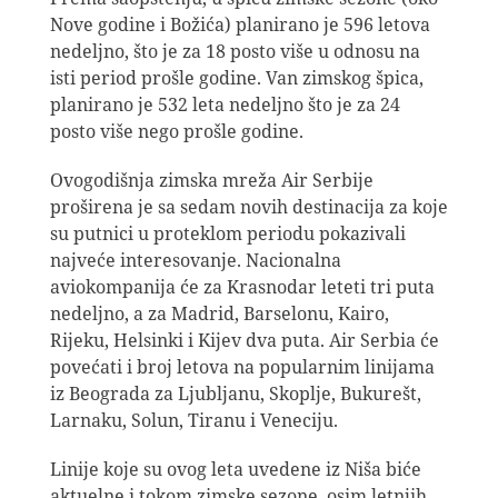
Nove godine i Božića) planirano je 596 letova
nedeljno, što je za 18 posto više u odnosu na
isti period prošle godine. Van zimskog špica,
planirano je 532 leta nedeljno što je za 24
posto više nego prošle godine.
Ovogodišnja zimska mreža Air Serbije
proširena je sa sedam novih destinacija za koje
su putnici u proteklom periodu pokazivali
najveće interesovanje. Nacionalna
aviokompanija će za Krasnodar leteti tri puta
nedeljno, a za Madrid, Barselonu, Kairo,
Rijeku, Helsinki i Kijev dva puta. Air Serbia će
povećati i broj letova na popularnim linijama
iz Beograda za Ljubljanu, Skoplje, Bukurešt,
Larnaku, Solun, Tiranu i Veneciju.
Linije koje su ovog leta uvedene iz Niša biće
aktuelne i tokom zimske sezone, osim letnjih