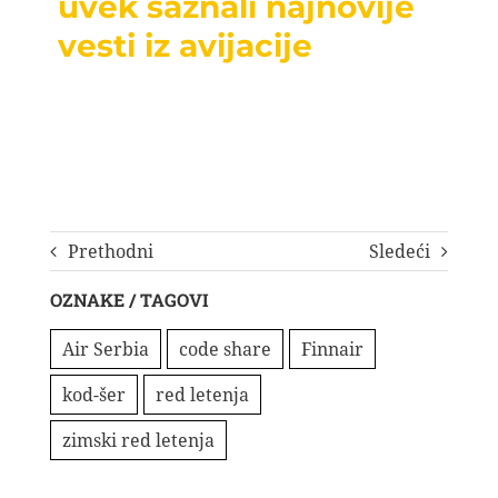
uvek saznali najnovije
vesti iz avijacije
Prethodni
Sledeći
OZNAKE / TAGOVI
Air Serbia
code share
Finnair
kod-šer
red letenja
zimski red letenja