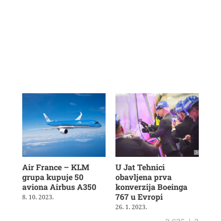
Air France – KLM
U Jat Tehnici
Air
grupa kupuje 50
obavljena prva
nov
aviona Airbus A350
konverzija Boeinga
dug
767 u Evropi
le
8. 10. 2023.
26. 1. 2023.
23. 