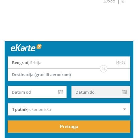
2.635
|
2
BEG
Beograd
,
Srbija
Destinacija (grad ili aerodrom)
Datum od
Datum do
1 putnik
,
ekonomska
Pretraga