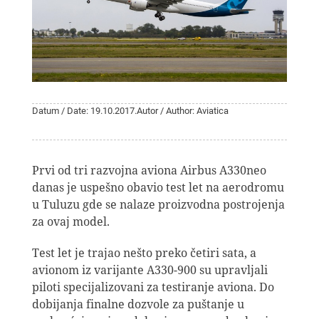
Datum / Date: 19.10.2017.
Autor / Author: Aviatica
Prvi od tri razvojna aviona Airbus A330neo
danas je uspešno obavio test let na aerodromu
u Tuluzu gde se nalaze proizvodna postrojenja
za ovaj model.
Test let je trajao nešto preko četiri sata, a
avionom iz varijante A330-900 su upravljali
piloti specijalizovani za testiranje aviona. Do
dobijanja finalne dozvole za puštanje u