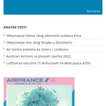
Avio karte
KRATKE VESTI
Otkazivanje letova zbog aktivnosti vulkana Etna
Otkazivanje leta zbog štrajka u Diseldorfu
Air Serbia poletela ka Izmiru i Lisabonu
Austrian Airlines sa plusom završio 2022.
Lufthansa naručila 15 Airbusovih širokotrupaca A350