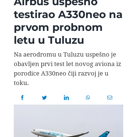
Airbus uspešno
AVIOPEDIA
testirao A330neo na
prvom probnom
SPECIJAL
letu u Tuluzu
FOTO PRIČA
Na aerodromu u Tuluzu uspešno je
obavljen prvi test let novog aviona iz
TEMA
porodice A330neo čiji razvoj je u
toku.
AGENT
Search
for: