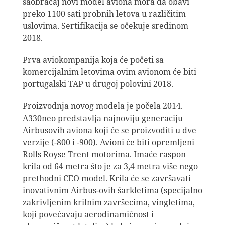
saobraćaj novi model aviona mora da obavi
preko 1100 sati probnih letova u različitim
uslovima. Sertifikacija se očekuje sredinom
2018.
Prva aviokompanija koja će početi sa
komercijalnim letovima ovim avionom će biti
portugalski TAP u drugoj polovini 2018.
Proizvodnja novog modela je počela 2014.
A330neo predstavlja najnoviju generaciju
Airbusovih aviona koji će se proizvoditi u dve
verzije (-800 i -900). Avioni će biti opremljeni
Rolls Royse Trent motorima. Imaće raspon
krila od 64 metra što je za 3,4 metra više nego
prethodni CEO model. Krila će se završavati
inovativnim Airbus-ovih šarkletima (specijalno
zakrivljenim krilnim završecima, vingletima,
koji povećavaju aerodinamičnost i