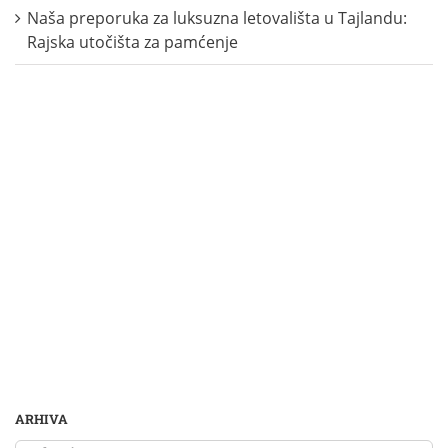
Naša preporuka za luksuzna letovališta u Tajlandu:
Rajska utočišta za pamćenje
ARHIVA