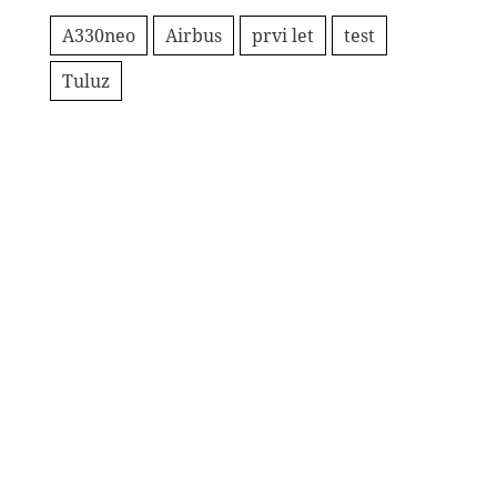
A330neo
Airbus
prvi let
test
Tuluz