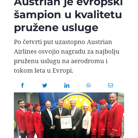
Austrian je evropski
AVIOPEDIA
šampion u kvalitetu
pružene usluge
SPECIJAL
Po četvrti put uzastopno Austrian
FOTO PRIČA
Airlines osvojio nagradu za najbolju
pruženu uslugu na aerodromu i
TEMA
tokom leta u Evropi.
AGENT
Search
for: