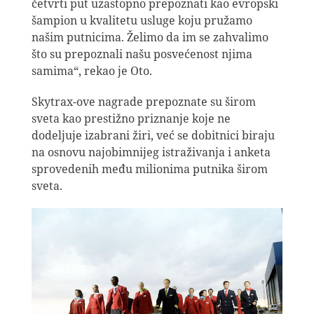
četvrti put uzastopno prepoznati kao evropski
šampion u kvalitetu usluge koju pružamo
našim putnicima. Želimo da im se zahvalimo
što su prepoznali našu posvećenost njima
samima“, rekao je Oto.
Skytrax-ove nagrade prepoznate su širom
sveta kao prestižno priznanje koje ne
dodeljuje izabrani žiri, već se dobitnici biraju
na osnovu najobimnijeg istraživanja i anketa
sprovedenih među milionima putnika širom
sveta.