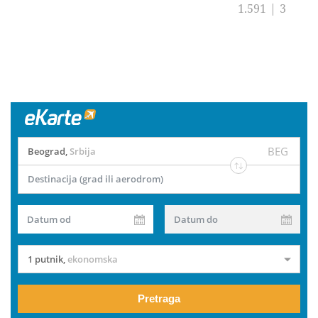
1.591
|
3
BEG
Beograd
,
Srbija
Destinacija (grad ili aerodrom)
Datum od
Datum do
1 putnik
,
ekonomska
Pretraga