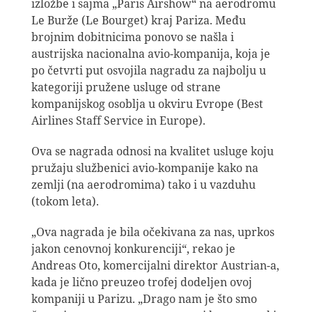
izložbe i sajma „Paris Airshow“ na aerodromu
Le Burže (Le Bourget) kraj Pariza. Među
brojnim dobitnicima ponovo se našla i
austrijska nacionalna avio-kompanija, koja je
po četvrti put osvojila nagradu za najbolju u
kategoriji pružene usluge od strane
kompanijskog osoblja u okviru Evrope (Best
Airlines Staff Service in Europe).
Ova se nagrada odnosi na kvalitet usluge koju
pružaju službenici avio-kompanije kako na
zemlji (na aerodromima) tako i u vazduhu
(tokom leta).
„Ova nagrada je bila očekivana za nas, uprkos
jakon cenovnoj konkurenciji“, rekao je
Andreas Oto, komercijalni direktor Austrian-a,
kada je lično preuzeo trofej dodeljen ovoj
kompaniji u Parizu. „Drago nam je što smo