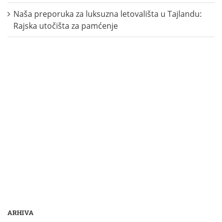
Naša preporuka za luksuzna letovališta u Tajlandu:
Rajska utočišta za pamćenje
ARHIVA