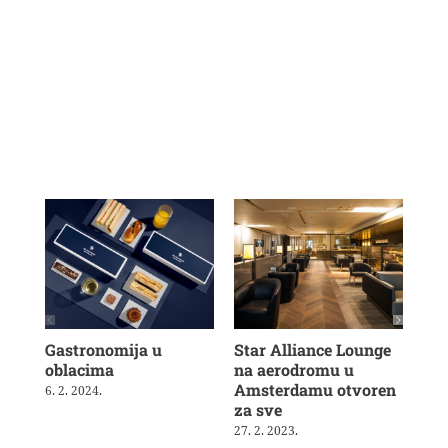
Gastronomija u
Star Alliance Lounge
Aus
oblacima
na aerodromu u
tar
Amsterdamu otvoren
6. 2. 2024.
13. 
za sve
27. 2. 2023.