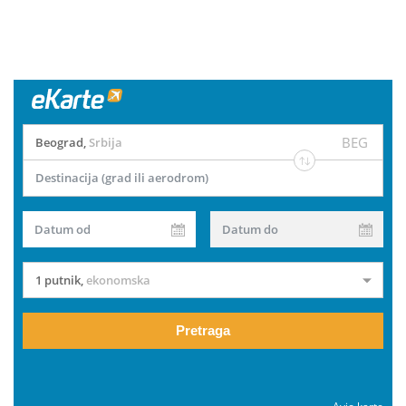
BEG
Beograd
,
Srbija
Destinacija (grad ili aerodrom)
Datum od
Datum do
1 putnik
,
ekonomska
Pretraga