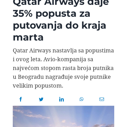
Qatar Airways daje
AVIOPEDIA
35% popusta za
putovanja do kraja
SPECIJAL
marta
FOTO PRIČA
Qatar Airways nastavlja sa popustima
i ovog leta. Avio-kompanija sa
TEMA
najvećom stopom rasta broja putnika
u Beogradu nagrađuje svoje putnike
AGENT
velikim popustom.
Search
for: