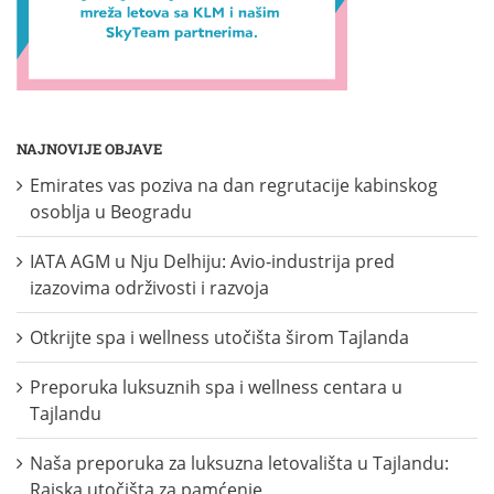
NAJNOVIJE OBJAVE
Emirates vas poziva na dan regrutacije kabinskog
osoblja u Beogradu
IATA AGM u Nju Delhiju: Avio-industrija pred
izazovima održivosti i razvoja
Otkrijte spa i wellness utočišta širom Tajlanda
Preporuka luksuznih spa i wellness centara u
Tajlandu
Naša preporuka za luksuzna letovališta u Tajlandu:
Rajska utočišta za pamćenje