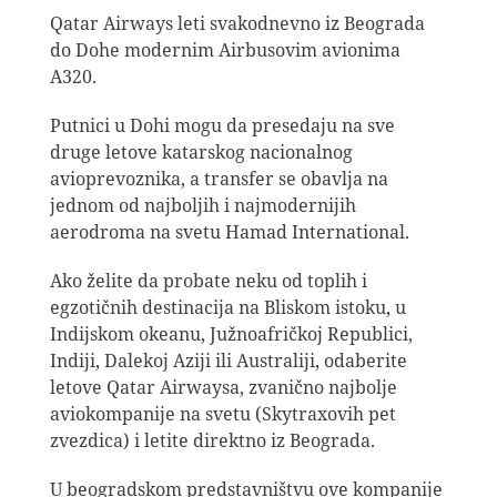
Qatar Airways leti svakodnevno iz Beograda
do Dohe modernim Airbusovim avionima
A320.
Putnici u Dohi mogu da presedaju na sve
druge letove katarskog nacionalnog
avioprevoznika, a transfer se obavlja na
jednom od najboljih i najmodernijih
aerodroma na svetu Hamad International.
Ako želite da probate neku od toplih i
egzotičnih destinacija na Bliskom istoku, u
Indijskom okeanu, Južnoafričkoj Republici,
Indiji, Dalekoj Aziji ili Australiji, odaberite
letove Qatar Airwaysa, zvanično najbolje
aviokompanije na svetu (Skytraxovih pet
zvezdica) i letite direktno iz Beograda.
U beogradskom predstavništvu ove kompanije