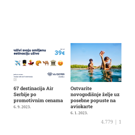
67 destinacija Air
Ostvarite
Air
Serbije po
novogodišnje želje uz
ove
promotivnim cenama
posebne popuste na
av
aviokarte
6. 9. 2023.
5. 1
6. 1. 2023.
4.779
|
1