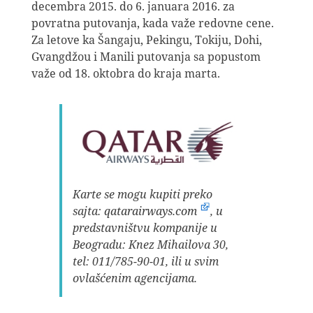
decembra 2015. do 6. januara 2016. za
povratna putovanja, kada važe redovne cene.
Za letove ka Šangaju, Pekingu, Tokiju, Dohi,
Gvangdžou i Manili putovanja sa popustom
važe od 18. oktobra do kraja marta.
Karte se mogu kupiti preko
sajta:
qatarairways.com
, u
predstavništvu kompanije u
Beogradu: Knez Mihailova 30,
tel: 011/785-90-01, ili u svim
ovlašćenim agencijama.