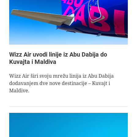
AVIOPEDIA
SPECIJAL
FOTO PRIČA
Wizz Air uvodi linije iz Abu Dabija do
Kuvajta i Maldiva
TEMA
Wizz Air širi svoju mrežu linija iz Abu Dabija
dodavanjem dve nove destinacije – Kuvajt i
AGENT
Maldive.
Search
for: