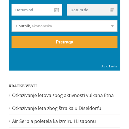
Datum od
Datum do
1 putnik
,
ekonomska
Pretraga
Avio karte
KRATKE VESTI
Otkazivanje letova zbog aktivnosti vulkana Etna
Otkazivanje leta zbog štrajka u Diseldorfu
Air Serbia poletela ka Izmiru i Lisabonu