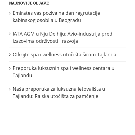
NAJNOVIJE OBJAVE
Emirates vas poziva na dan regrutacije
kabinskog osoblja u Beogradu
IATA AGM u Nju Delhiju: Avio-industrija pred
izazovima održivosti i razvoja
Otkrijte spa i wellness utočišta širom Tajlanda
Preporuka luksuznih spa i wellness centara u
Tajlandu
Naša preporuka za luksuzna letovališta u
Tajlandu: Rajska utočišta za pamćenje