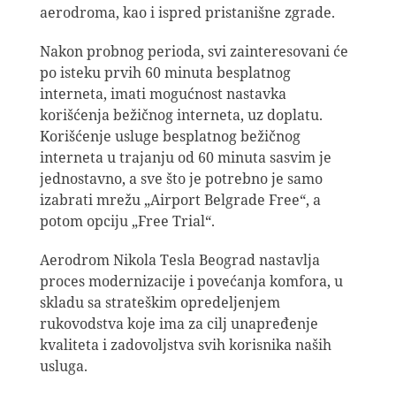
aerodroma, kao i ispred pristanišne zgrade.
Nakon probnog perioda, svi zainteresovani će
po isteku prvih 60 minuta besplatnog
interneta, imati mogućnost nastavka
korišćenja bežičnog interneta, uz doplatu.
Korišćenje usluge besplatnog bežičnog
interneta u trajanju od 60 minuta sasvim je
jednostavno, a sve što je potrebno je samo
izabrati mrežu „Airport Belgrade Free“, a
potom opciju „Free Trial“.
Aerodrom Nikola Tesla Beograd nastavlja
proces modernizacije i povećanja komfora, u
skladu sa strateškim opredeljenjem
rukovodstva koje ima za cilj unapređenje
kvaliteta i zadovoljstva svih korisnika naših
usluga.