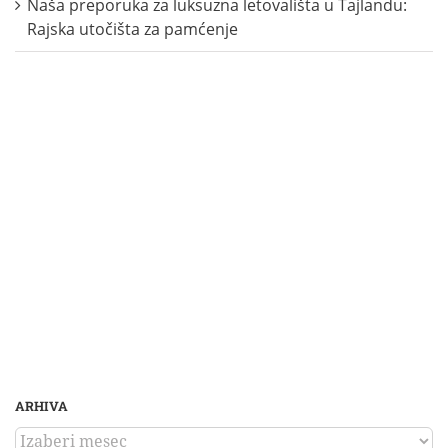
Naša preporuka za luksuzna letovališta u Tajlandu:
Rajska utočišta za pamćenje
ARHIVA
ARHIVA