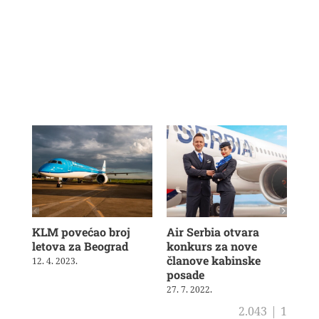
KLM povećao broj
Air Serbia otvara
Be
letova za Beograd
konkurs za nove
Nik
članove kabinske
za 
12. 4. 2023.
posade
se
27. 7. 2022.
16. 
2.043
|
1