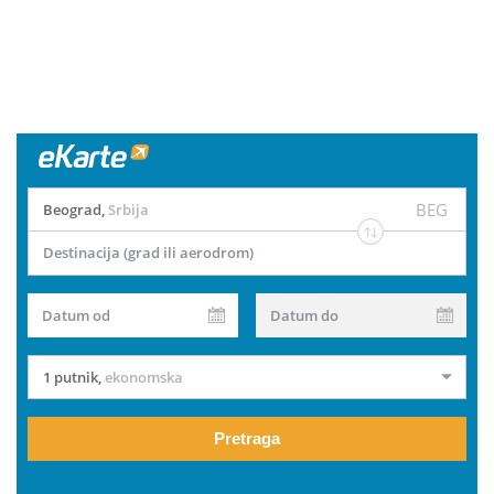
BEG
Beograd
,
Srbija
Destinacija (grad ili aerodrom)
Datum od
Datum do
1 putnik
,
ekonomska
Pretraga