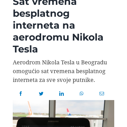
Sat vremena
AVIOPEDIA
besplatnog
interneta na
SPECIJAL
aerodromu Nikola
FOTO PRIČA
Tesla
TEMA
Aerodrom Nikola Tesla u Beogradu
omogućio sat vremena besplatnog
interneta za sve svoje putnike.
AGENT
Search
for: