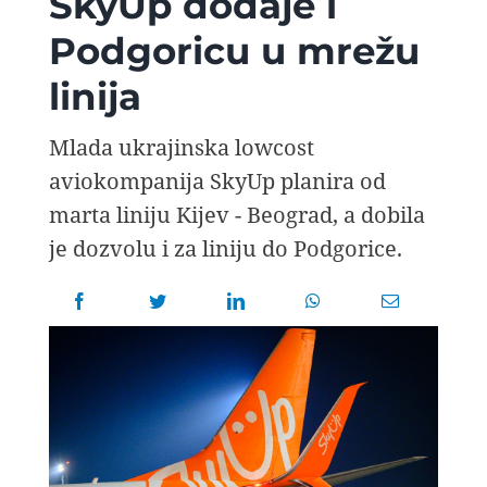
SkyUp dodaje i
AVIOPEDIA
Podgoricu u mrežu
linija
SPECIJAL
Mlada ukrajinska lowcost
FOTO PRIČA
aviokompanija SkyUp planira od
marta liniju Kijev - Beograd, a dobila
TEMA
je dozvolu i za liniju do Podgorice.
AGENT
Search
for: