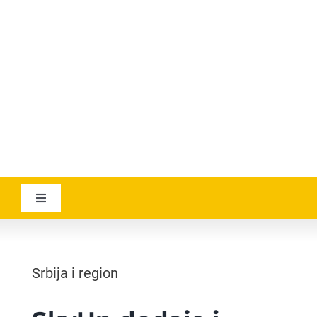
YOUTUBE
AVIATICANEWS
Toggle
Navigation
VESTI
Srbija i region
GEOGRAPHICA