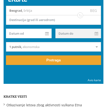
BEG
Beograd
,
Srbija
Destinacija (grad ili aerodrom)
Datum od
Datum do
1 putnik
,
ekonomska
Pretraga
Avio karte
KRATKE VESTI
Otkazivanje letova zbog aktivnosti vulkana Etna