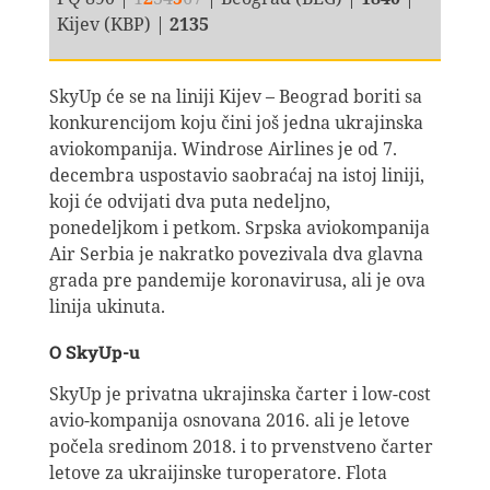
Kijev (KBP) |
2135
SkyUp će se na liniji Kijev – Beograd boriti sa
konkurencijom koju čini još jedna ukrajinska
aviokompanija. Windrose Airlines je od 7.
decembra uspostavio saobraćaj na istoj liniji,
koji će odvijati dva puta nedeljno,
ponedeljkom i petkom. Srpska aviokompanija
Air Serbia je nakratko povezivala dva glavna
grada pre pandemije koronavirusa, ali je ova
linija ukinuta.
O SkyUp-u
SkyUp je privatna ukrajinska čarter i low-cost
avio-kompanija osnovana 2016. ali je letove
počela sredinom 2018. i to prvenstveno čarter
letove za ukraijinske turoperatore. Flota