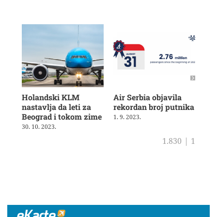
Holandski KLM
Air Serbia objavila
Air
nastavlja da leti za
rekordan broj putnika
pot
Beograd i tokom zime
sh
1. 9. 2023.
30. 10. 2023.
4. 8
1.830
|
1