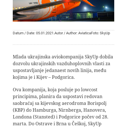
Datum / Date: 05.01.2021.
Autor / Author: Aviatica
Foto: SkyUp
Mlada ukrajinska aviokompanija SkyUp dobila
dozvolu ukrajinskih vazduhoplovnih vlasti za
uspostavljanje jedanaest novih linija, među
kojima je i Kijev – Podgorica.
Ova kompanija, koja posluje po lowcost
principima, planira da uspostavi redovan
saobraćaj sa kijevskog aerodroma Borispolj
(KBP) do Hamburga, Nirnberga, Hanovera,
Londona (Stansted) i Podgorice počev od 28.
marta. Do Ostrave i Brna u Češkoj, SkyUp