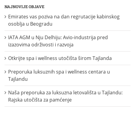
NAJNOVIJE OBJAVE
Emirates vas poziva na dan regrutacije kabinskog
osoblja u Beogradu
IATA AGM u Nju Delhiju: Avio-industrija pred
izazovima održivosti i razvoja
Otkrijte spa i wellness utočišta širom Tajlanda
Preporuka luksuznih spa i wellness centara u
Tajlandu
Naša preporuka za luksuzna letovališta u Tajlandu:
Rajska utočišta za pamćenje