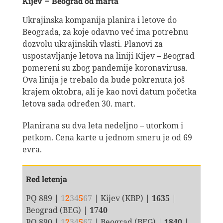
Kijev – Beograd od marta
Ukrajinska kompanija planira i letove do
Beograda, za koje odavno već ima potrebnu
dozvolu ukrajinskih vlasti. Planovi za
uspostavljanje letova na liniji Kijev – Beograd
pomereni su zbog pandemije koronavirusa.
Ova linija je trebalo da bude pokrenuta još
krajem oktobra, ali je kao novi datum početka
letova sada određen 30. mart.
Planirana su dva leta nedeljno – utorkom i
petkom. Cena karte u jednom smeru je od 69
evra.
Red letenja
PQ 889 |
1
2
34
5
67
| Kijev (KBP) |
1635
|
Beograd (BEG) |
1740
PQ 890 |
1
2
34
5
67
| Beograd (BEG) |
1840
|