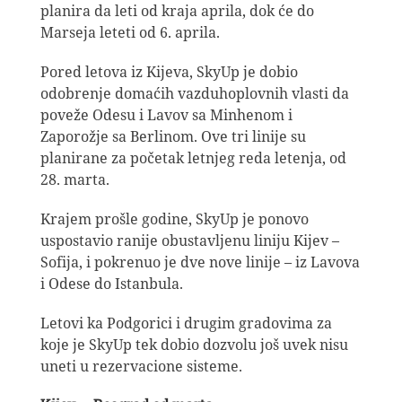
planira da leti od kraja aprila, dok će do
Marseja leteti od 6. aprila.
Pored letova iz Kijeva, SkyUp je dobio
odobrenje domaćih vazduhoplovnih vlasti da
poveže Odesu i Lavov sa Minhenom i
Zaporožje sa Berlinom. Ove tri linije su
planirane za početak letnjeg reda letenja, od
28. marta.
Krajem prošle godine, SkyUp je ponovo
uspostavio ranije obustavljenu liniju Kijev –
Sofija, i pokrenuo je dve nove linije – iz Lavova
i Odese do Istanbula.
Letovi ka Podgorici i drugim gradovima za
koje je SkyUp tek dobio dozvolu još uvek nisu
uneti u rezervacione sisteme.