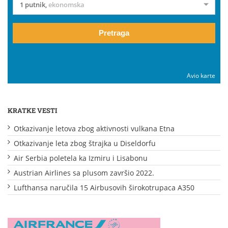
1 putnik
,
ekonomska
Pretraga
Avio karte
KRATKE VESTI
Otkazivanje letova zbog aktivnosti vulkana Etna
Otkazivanje leta zbog štrajka u Diseldorfu
Air Serbia poletela ka Izmiru i Lisabonu
Austrian Airlines sa plusom završio 2022.
Lufthansa naručila 15 Airbusovih širokotrupaca A350