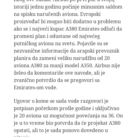
istoriji jednu godinu počinje minusnim saldom
na spisku naručenih aviona. Evropski
proizvođač bi mogao biti dodatno u problemu
ako se i najveći kupac A380 Emirates odluči da
promeni plan i odustane od najvećeg
putničkog aviona na svetu. Pojavile su se
nezvanične informacije da arapski prevoznik
planira da zameni veliku narudžbu od 20
aviona A380 za manji model A350. Airbus nije
želeo da komentariše ove navode, ali je
zvanično potvrdio da se pregovori sa
Emirates-om vode.
Ugovor o kome se sada vode razgovori je
potpisan početkom prošle godine i uključivao
je 20 aviona uz mogućnost povećanja na 36. On
je u to vreme bio potvrda da će projekat A380
opstati, ali to je sada ponovo dovedeno u