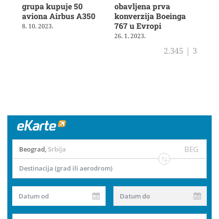
grupa kupuje 50
obavljena prva
nov
aviona Airbus A350
konverzija Boeinga
dug
767 u Evropi
le
8. 10. 2023.
26. 1. 2023.
23. 
2.345
|
3
BEG
Beograd
,
Srbija
Destinacija (grad ili aerodrom)
Datum od
Datum do