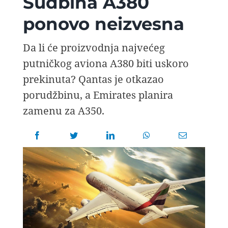
Sudbina A380
AVIOPEDIA
ponovo neizvesna
SPECIJAL
Da li će proizvodnja najvećeg
putničkog aviona A380 biti uskoro
FOTO PRIČA
prekinuta? Qantas je otkazao
porudžbinu, a Emirates planira
zamenu za A350.
TEMA
AGENT
Search
for: