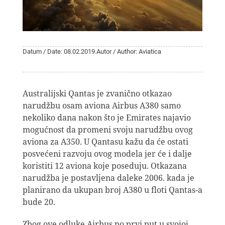
Datum / Date: 08.02.2019.
Autor / Author: Aviatica
Australijski Qantas je zvanično otkazao
narudžbu osam aviona Airbus A380 samo
nekoliko dana nakon što je Emirates najavio
mogućnost da promeni svoju narudžbu ovog
aviona za A350. U Qantasu kažu da će ostati
posvećeni razvoju ovog modela jer će i dalje
koristiti 12 aviona koje poseduju. Otkazana
narudžba je postavljena daleke 2006. kada je
planirano da ukupan broj A380 u floti Qantas-a
bude 20.
Zbog ove odluke Airbus po prvi put u svojoj