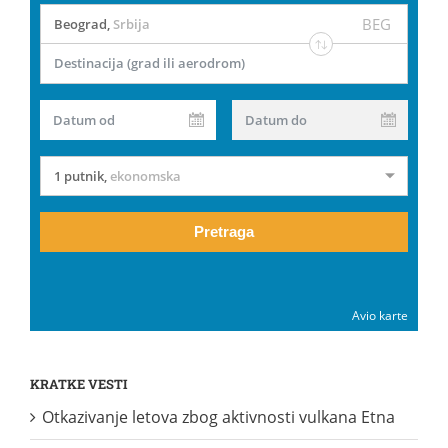
BEG
Beograd
,
Srbija
Destinacija (grad ili aerodrom)
Datum od
Datum do
1 putnik
,
ekonomska
Pretraga
Avio karte
KRATKE VESTI
Otkazivanje letova zbog aktivnosti vulkana Etna