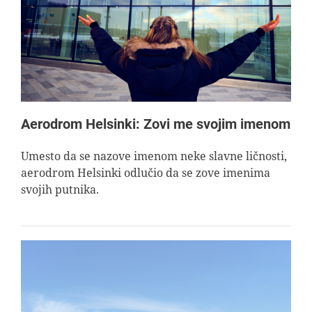
AVIOPEDIA
SPECIJAL
FOTO PRIČA
Aerodrom Helsinki: Zovi me svojim imenom
TEMA
Umesto da se nazove imenom neke slavne ličnosti,
aerodrom Helsinki odlučio da se zove imenima
svojih putnika.
AGENT
Search
for: