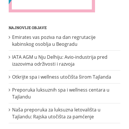
NAJNOVIJE OBJAVE
Emirates vas poziva na dan regrutacije
kabinskog osoblja u Beogradu
IATA AGM u Nju Delhiju: Avio-industrija pred
izazovima održivosti i razvoja
Otkrijte spa i wellness utočišta širom Tajlanda
Preporuka luksuznih spa i wellness centara u
Tajlandu
Naša preporuka za luksuzna letovališta u
Tajlandu: Rajska utočišta za pamćenje