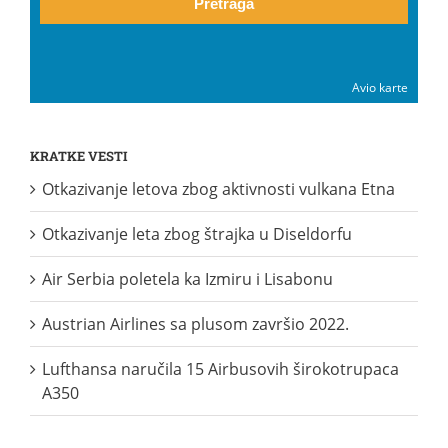
Pretraga
Avio karte
KRATKE VESTI
Otkazivanje letova zbog aktivnosti vulkana Etna
Otkazivanje leta zbog štrajka u Diseldorfu
Air Serbia poletela ka Izmiru i Lisabonu
Austrian Airlines sa plusom završio 2022.
Lufthansa naručila 15 Airbusovih širokotrupaca
A350