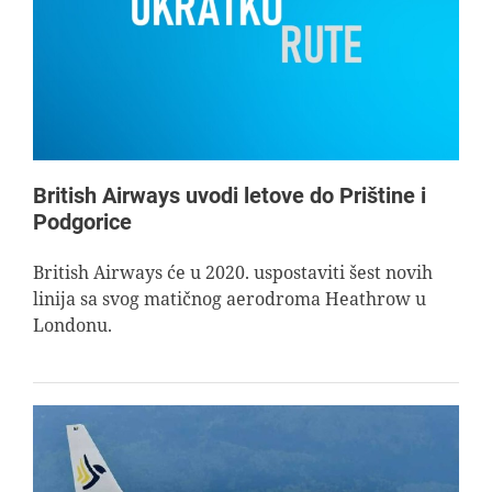
AVIOPEDIA
SPECIJAL
FOTO PRIČA
British Airways uvodi letove do Prištine i
Podgorice
TEMA
British Airways će u 2020. uspostaviti šest novih
linija sa svog matičnog aerodroma Heathrow u
AGENT
Londonu.
Search
for: