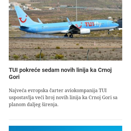
TUI pokreće sedam novih linija ka Crnoj
Gori
Najveća evropska čarter aviokompanija TUI
uspostavlja veći broj novih linija ka Crnoj Gori sa
planom daljeg širenja.