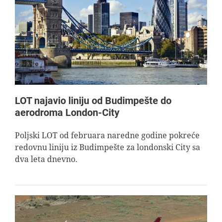
LOT najavio liniju od Budimpešte do
aerodroma London-City
Poljski LOT od februara naredne godine pokreće
redovnu liniju iz Budimpešte za londonski City sa
dva leta dnevno.