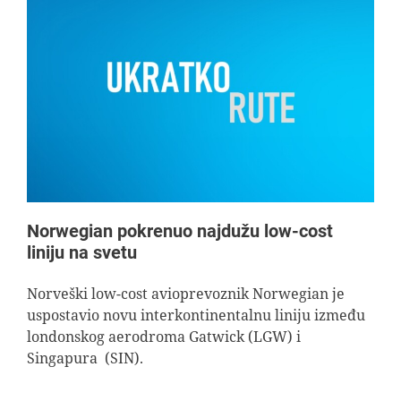
Norwegian pokrenuo najdužu low-cost
liniju na svetu
Norveški low-cost avioprevoznik Norwegian je
uspostavio novu interkontinentalnu liniju između
londonskog aerodroma Gatwick (LGW) i
Singapura (SIN).