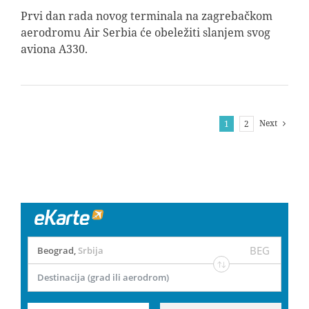
Prvi dan rada novog terminala na zagrebačkom
aerodromu Air Serbia će obeležiti slanjem svog
aviona A330.
Next
1
2
BEG
Beograd
,
Srbija
Destinacija (grad ili aerodrom)