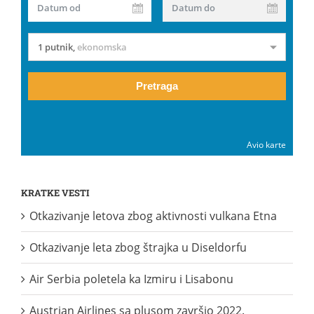
Datum od
Datum do
1 putnik
,
ekonomska
Pretraga
Avio karte
KRATKE VESTI
Otkazivanje letova zbog aktivnosti vulkana Etna
Otkazivanje leta zbog štrajka u Diseldorfu
Air Serbia poletela ka Izmiru i Lisabonu
Austrian Airlines sa plusom završio 2022.