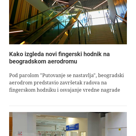
AVIOPEDIA
SPECIJAL
FOTO PRIČA
Kako izgleda novi fingerski hodnik na
beogradskom aerodromu
TEMA
Pod parolom "Putovanje se nastavlja", beogradski
aerodrom predstavio završetak radova na
AGENT
fingerskom hodniku i osvajanje vredne nagrade
Search
for: