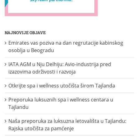
NAJNOVIJE OBJAVE
Emirates vas poziva na dan regrutacije kabinskog
osoblja u Beogradu
IATA AGM u Nju Delhiju: Avio-industrija pred
izazovima održivosti i razvoja
Otkrijte spa i wellness utočišta širom Tajlanda
Preporuka luksuznih spa i wellness centara u
Tajlandu
Naša preporuka za luksuzna letovališta u Tajlandu:
Rajska utočišta za pamćenje