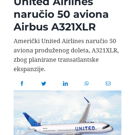
United Airlines
AVIOPEDIA
naručio 50 aviona
Airbus A321XLR
SPECIJAL
Američki United Airlines naručio 50
FOTO PRIČA
aviona produženog doleta, A321XLR,
zbog planirane transatlantske
TEMA
ekspanzije.
AGENT
Search
for: