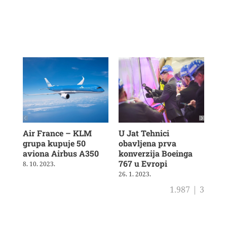
Air France – KLM
U Jat Tehnici
Air
grupa kupuje 50
obavljena prva
nov
aviona Airbus A350
konverzija Boeinga
dug
767 u Evropi
le
8. 10. 2023.
26. 1. 2023.
23. 
1.987
|
3