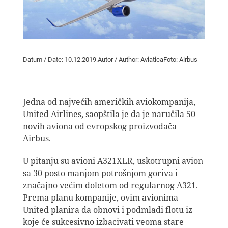
Datum / Date: 10.12.2019.
Autor / Author: Aviatica
Foto: Airbus
Jedna od najvećih američkih aviokompanija,
United Airlines, saopštila je da je naručila 50
novih aviona od evropskog proizvođača
Airbus.
U pitanju su avioni A321XLR, uskotrupni avion
sa 30 posto manjom potrošnjom goriva i
značajno većim doletom od regularnog A321.
Prema planu kompanije, ovim avionima
United planira da obnovi i podmladi flotu iz
koje će sukcesivno izbacivati veoma stare