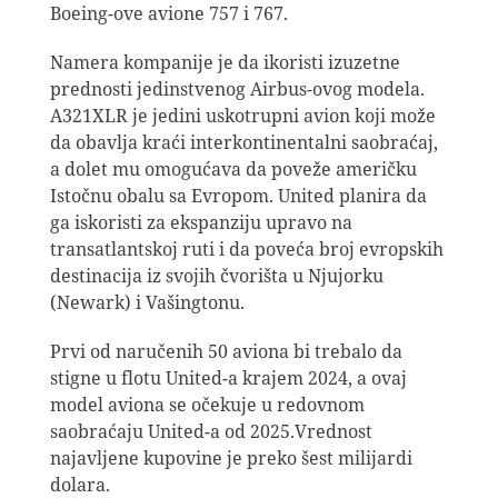
Boeing-ove avione 757 i 767.
Namera kompanije je da ikoristi izuzetne
prednosti jedinstvenog Airbus-ovog modela.
A321XLR je jedini uskotrupni avion koji može
da obavlja kraći interkontinentalni saobraćaj,
a dolet mu omogućava da poveže američku
Istočnu obalu sa Evropom. United planira da
ga iskoristi za ekspanziju upravo na
transatlantskoj ruti i da poveća broj evropskih
destinacija iz svojih čvorišta u Njujorku
(Newark) i Vašingtonu.
Prvi od naručenih 50 aviona bi trebalo da
stigne u flotu United-a krajem 2024, a ovaj
model aviona se očekuje u redovnom
saobraćaju United-a od 2025.Vrednost
najavljene kupovine je preko šest milijardi
dolara.