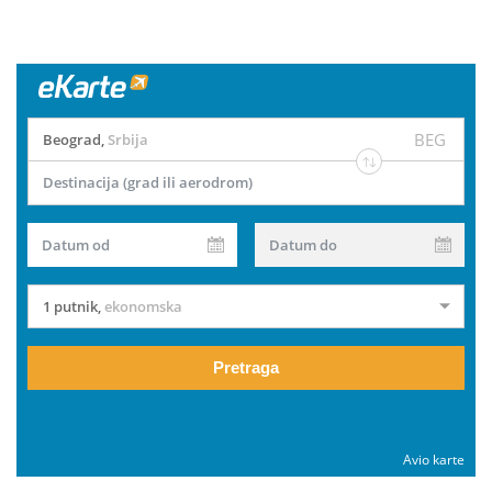
BEG
Beograd
,
Srbija
Destinacija (grad ili aerodrom)
Datum od
Datum do
1 putnik
,
ekonomska
Pretraga
Avio karte