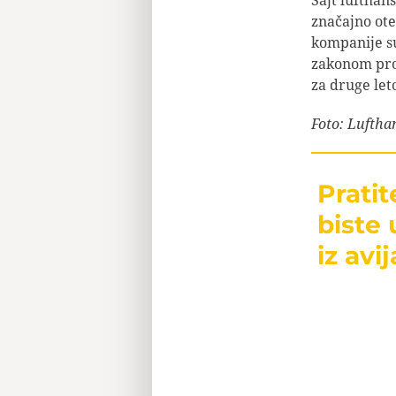
Sajt lufthan
značajno ote
kompanije su
zakonom pro
za druge let
Foto: Luftha
Prati
biste 
iz avij