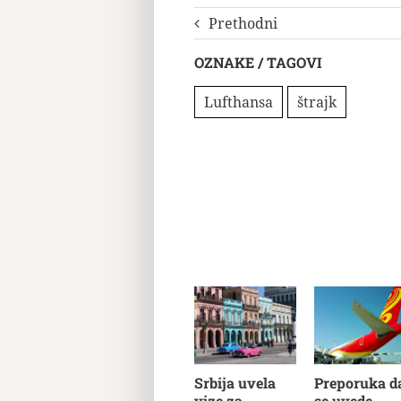
Prethodni
OZNAKE / TAGOVI
Lufthansa
štrajk
Srbija uvela
Preporuka d
vize za
se uvede