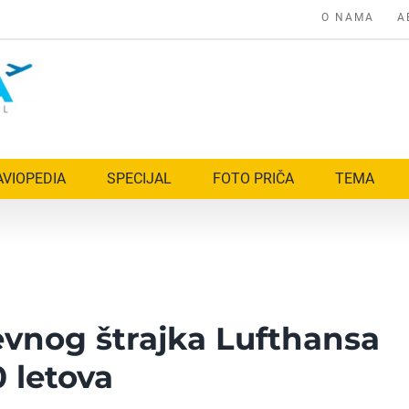
O NAMA
A
AVIOPEDIA
SPECIJAL
FOTO PRIČA
TEMA
vnog štrajka Lufthansa
 letova