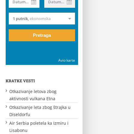
Datum od
Datum do
1 putnik
,
ekonomska
Pretraga
Avio karte
KRATKE VESTI
Otkazivanje letova zbog
aktivnosti vulkana Etna
Otkazivanje leta zbog štrajka u
Diseldorfu
Air Serbia poletela ka Izmiru i
Lisabonu