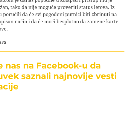
sa.com je danas popodne u kolapsu i pristup mu je
žan, tako da nije moguće proveriti status letova. Iz
 poručili da će svi pogođeni putnici biti zbrinuti na
pisan način i da će moći besplatno da zamene karte
ove.
nsa
te nas na Facebook-u da
uvek saznali najnovije vesti
acije