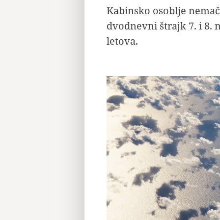
Kabinsko osoblje nemač
dvodnevni štrajk 7. i 8
letova.