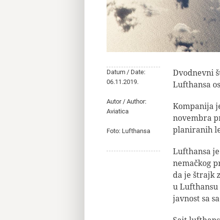
Dvodnevni š
Datum / Date:
06.11.2019.
Lufthansa os
Autor / Author:
Kompanija je 
Aviatica
novembra pri
planiranih l
Foto: Lufthansa
Lufthansa je
nemačkog pri
da je štrajk
u Lufthansu 
javnost sa s