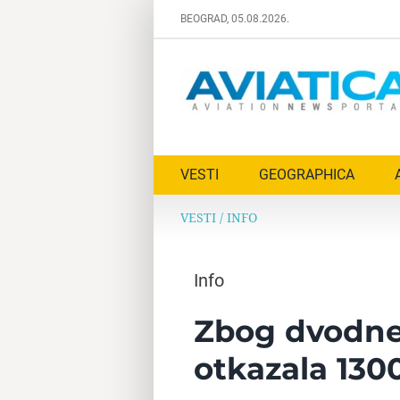
Skip
BEOGRAD, 05.08.2026.
to
content
VESTI
GEOGRAPHICA
VESTI
/
INFO
Info
Zbog dvodne
otkazala 1300