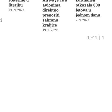
štrajku
avionima
otkazala 800
direktno
letova u
21. 9. 2022.
prenositi
jednom danu
i
sahranu
2. 9. 2022.
kraljice
19. 9. 2022.
1.911
|
1