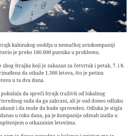
trajk kabinskog osoblja u nemačkoj aviokompaniji
tavio je preko 180.000 putnika u problemu.
zbog štrajka koji je zakazan za četvrtak i petak, 7. i 8.
nuđena da otkaže 1.300 letova, što je petina
etova u ta dva dana.
 pokušala da spreči štrajk traživši od lokalnog
vrednog suda da ga zabrani, ali je sud doneo odluku
 zakonit i da može da bude sproveden. Odluka je stigla
danas u toku dana, pa je kompanija odmah izašla u
aopštenjem o otkazanim letovima.