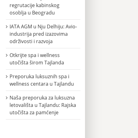
regrutacije kabinskog
osoblja u Beogradu
IATA AGM u Nju Delhiju: Avio-
industrija pred izazovima
održivosti i razvoja
Otkrijte spa i wellness
utočišta širom Tajlanda
Preporuka luksuznih spa i
wellness centara u Tajlandu
Naša preporuka za luksuzna
letovališta u Tajlandu: Rajska
utočišta za pamćenje