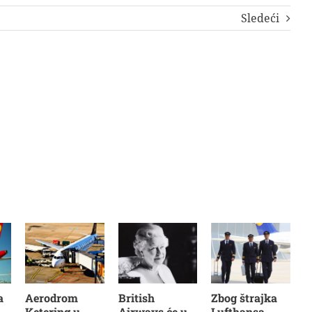
Sledeći
a
Aerodrom
British
Zbog štrajka
Ketering u
Airways će u
Lufthansa