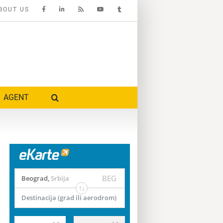
BOUT US
AGENT
BEG
Beograd
,
Srbija
Destinacija (grad ili aerodrom)