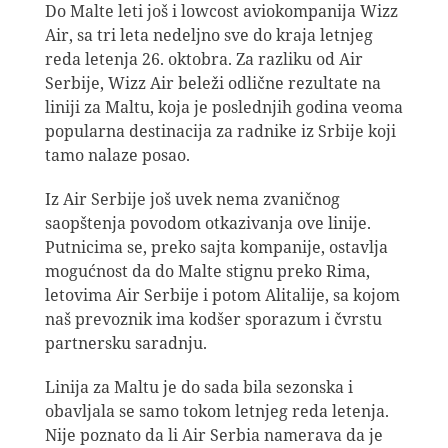
Do Malte leti još i lowcost aviokompanija Wizz
Air, sa tri leta nedeljno sve do kraja letnjeg
reda letenja 26. oktobra. Za razliku od Air
Serbije, Wizz Air beleži odlične rezultate na
liniji za Maltu, koja je poslednjih godina veoma
popularna destinacija za radnike iz Srbije koji
tamo nalaze posao.
Iz Air Serbije još uvek nema zvaničnog
saopštenja povodom otkazivanja ove linije.
Putnicima se, preko sajta kompanije, ostavlja
mogućnost da do Malte stignu preko Rima,
letovima Air Serbije i potom Alitalije, sa kojom
naš prevoznik ima kodšer sporazum i čvrstu
partnersku saradnju.
Linija za Maltu je do sada bila sezonska i
obavljala se samo tokom letnjeg reda letenja.
Nije poznato da li Air Serbia namerava da je