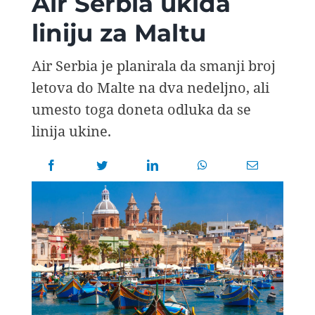
Air Serbia ukida
AVIOPEDIA
liniju za Maltu
SPECIJAL
Air Serbia je planirala da smanji broj
letova do Malte na dva nedeljno, ali
FOTO PRIČA
umesto toga doneta odluka da se
linija ukine.
TEMA
AGENT
Search
for: