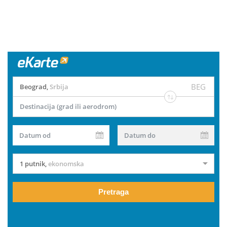
BEG
Beograd
,
Srbija
Destinacija (grad ili aerodrom)
Datum od
Datum do
1 putnik
,
ekonomska
Pretraga