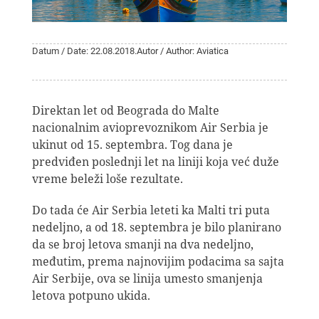
Datum / Date: 22.08.2018.
Autor / Author: Aviatica
Direktan let od Beograda do Malte
nacionalnim avioprevoznikom Air Serbia je
ukinut od 15. septembra. Tog dana je
predviđen poslednji let na liniji koja već duže
vreme beleži loše rezultate.
Do tada će Air Serbia leteti ka Malti tri puta
nedeljno, a od 18. septembra je bilo planirano
da se broj letova smanji na dva nedeljno,
međutim, prema najnovijim podacima sa sajta
Air Serbije, ova se linija umesto smanjenja
letova potpuno ukida.