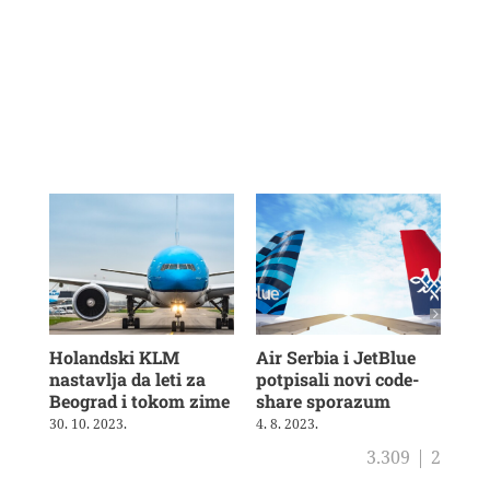
Holandski KLM
Air Serbia i JetBlue
Bri
nastavlja da leti za
potpisali novi code-
vra
Beograd i tokom zime
share sporazum
3. 8
30. 10. 2023.
4. 8. 2023.
3.309
|
2