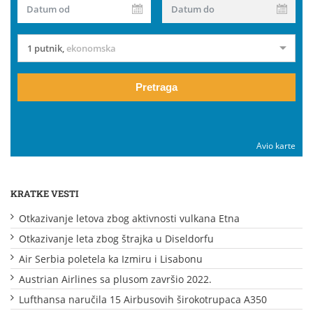
Datum od
Datum do
1 putnik
,
ekonomska
Pretraga
Avio karte
KRATKE VESTI
Otkazivanje letova zbog aktivnosti vulkana Etna
Otkazivanje leta zbog štrajka u Diseldorfu
Air Serbia poletela ka Izmiru i Lisabonu
Austrian Airlines sa plusom završio 2022.
Lufthansa naručila 15 Airbusovih širokotrupaca A350