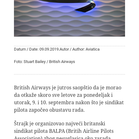
Datum / Date: 09.09.2019.
Autor / Author: Aviatica
Foto: Stuart Bailey / British Airways
British Airways je jutros saopštio da je morao
da otkaže skoro sve letove za ponedeljak i
utorak, 9. i 10. septembra nakon što je sindikat
pilota započeo obustavu rada.
Štrajk je organizovao najveći britanski
sindikat pilota BALPA (Britih Airline Pilots
Association) zbog nesuglasica oko zarada.