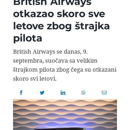
British Airways
AVIOPEDIA
otkazao skoro sve
letove zbog štrajka
SPECIJAL
pilota
FOTO PRIČA
British Airways se danas, 9.
septembra, suočava sa velikim
TEMA
štrajkom pilota zbog čega su otkazani
skoro svi letovi.
AGENT
Search
for: