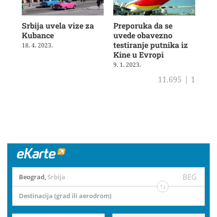
Srbija uvela vize za
Preporuka da se
Ae
Kubance
uvede obavezno
štr
testiranje putnika iz
18. 4. 2023.
21. 
Kine u Evropi
9. 1. 2023.
11.695
|
1
BEG
Beograd
,
Srbija
Destinacija (grad ili aerodrom)