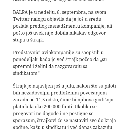
BALPA je u nedelju, 8. septembra, na svom
Twitter nalogu objavila da je još u sredu
poslala predlog menadžmentu kompanije, ali
pošto još uvek nije dobila nikakav odgovor
stupa u štrajk.
Predstavnici aviokompanije su saopštili u
ponedeljak, kada je već štrajk počeo da „su
spremni i željni da razgovaraju sa
sindikatom“.
Štrajk je najavljen još u julu, nakon što su piloti
bili nezadovoljni predloženim povećanjem
zarada od 11,5 odsto, čime bi njihova godišnja
plata bila oko 200.000 funti. Ukoliko se
pregovori ne dogode i ne postigne se
sporazum, štrajkovi će se nastaviti sve do kraja
godine, kažu u sindikatu i već danas zakazuju