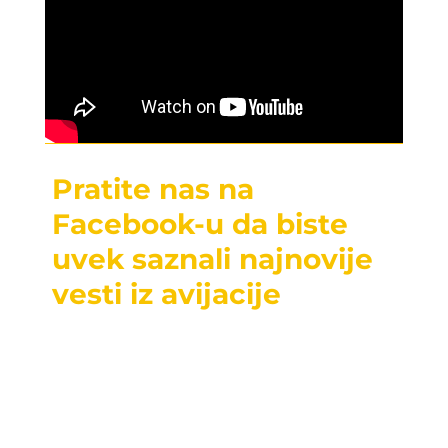
Pratite nas na
Facebook-u da biste
uvek saznali najnovije
vesti iz avijacije