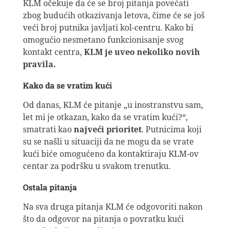
KLM očekuje da će se broj pitanja povećati
zbog budućih otkazivanja letova, čime će se još
veći broj putnika javljati kol-centru. Kako bi
omogućio nesmetano funkcionisanje svog
kontakt centra,
KLM je uveo nekoliko novih
pravila.
Kako da se vratim kući
Od danas, KLM će pitanje „u inostranstvu sam,
let mi je otkazan, kako da se vratim kući?“,
smatrati kao
najveći prioritet
. Putnicima koji
su se našli u situaciji da ne mogu da se vrate
kući biće omogućeno da kontaktiraju KLM-ov
centar za podršku u svakom trenutku.
Ostala pitanja
Na sva druga pitanja KLM će odgovoriti nakon
što da odgovor na pitanja o povratku kući