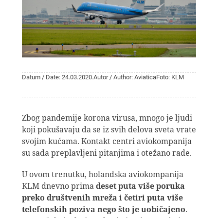
Datum / Date: 24.03.2020.
Autor / Author: Aviatica
Foto: KLM
Zbog pandemije korona virusa, mnogo je ljudi
koji pokušavaju da se iz svih delova sveta vrate
svojim kućama. Kontakt centri aviokompanija
su sada preplavljeni pitanjima i otežano rade.
U ovom trenutku, holandska aviokompanija
KLM dnevno prima
deset puta više poruka
preko društvenih mreža i četiri puta više
telefonskih poziva nego što je uobičajeno
.