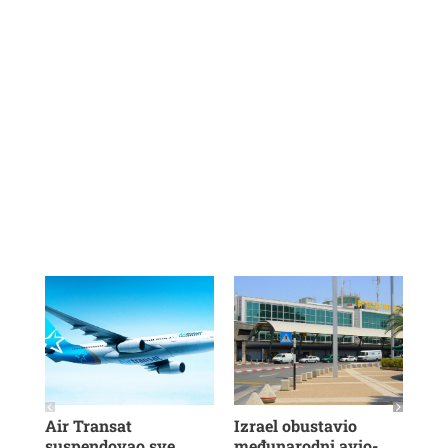
Air Transat
Izrael obustavio
Rya
suspendovao sve
međunarodni avio-
hil