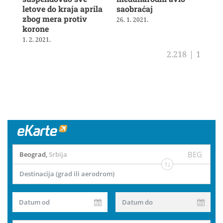
letove do kraja aprila
saobraćaj
zak
zbog mera protiv
Bri
26. 1. 2021.
korone
12. 
1. 2. 2021.
2.218
|
1
BEG
Beograd
,
Srbija
Destinacija (grad ili aerodrom)
Datum od
Datum do