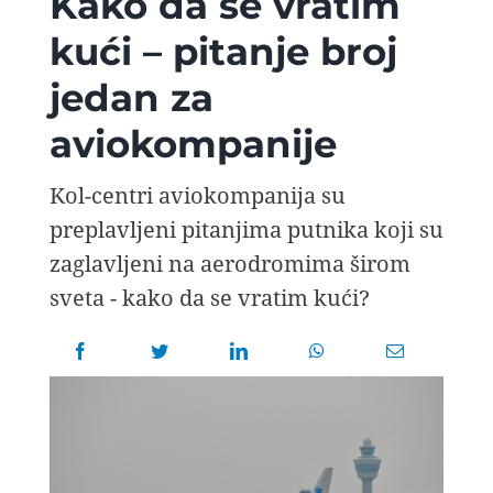
Kako da se vratim
AVIOPEDIA
kući – pitanje broj
jedan za
SPECIJAL
aviokompanije
FOTO PRIČA
Kol-centri aviokompanija su
preplavljeni pitanjima putnika koji su
TEMA
zaglavljeni na aerodromima širom
sveta - kako da se vratim kući?
AGENT
Search
for: