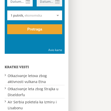
Datum od
Datum do
1 putnik
,
ekonomska
Pretraga
Avio karte
KRATKE VESTI
Otkazivanje letova zbog
aktivnosti vulkana Etna
Otkazivanje leta zbog štrajka u
Diseldorfu
Air Serbia poletela ka Izmiru i
Lisabonu