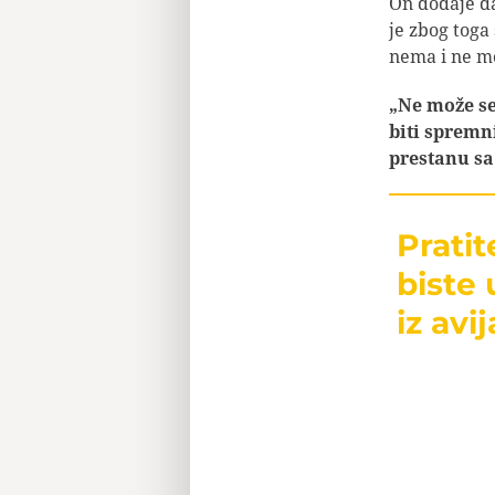
On dodaje da
je zbog toga
nema i ne mo
„Ne može se
biti spremn
prestanu sa
Prati
biste 
iz avij