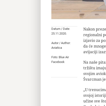
Nakon prezen
Datum / Date:
25.11.2020.
regionalni p
izjavio za p
Autor / Author:
da će mnoge 
Aviatica
avijaciji iz
Foto: Blue Air
Na naše pita
Facebook
tržištu imaj
svojim avio
Švarcman je 
„U trenucima
svojoj istor
učine sve št