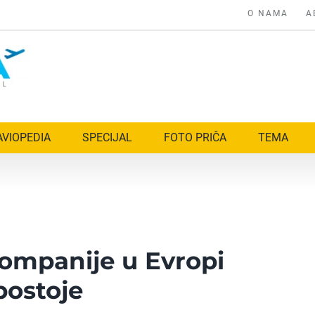
O NAMA
A
AVIOPEDIA
SPECIJAL
FOTO PRIČA
TEMA
ompanije u Evropi
postoje