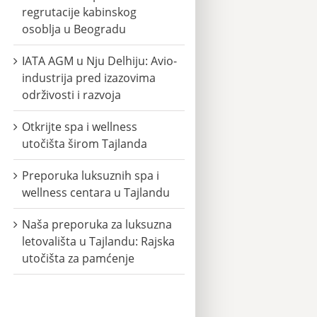
regrutacije kabinskog
osoblja u Beogradu
IATA AGM u Nju Delhiju: Avio-
industrija pred izazovima
održivosti i razvoja
Otkrijte spa i wellness
utočišta širom Tajlanda
Preporuka luksuznih spa i
wellness centara u Tajlandu
Naša preporuka za luksuzna
letovališta u Tajlandu: Rajska
utočišta za pamćenje