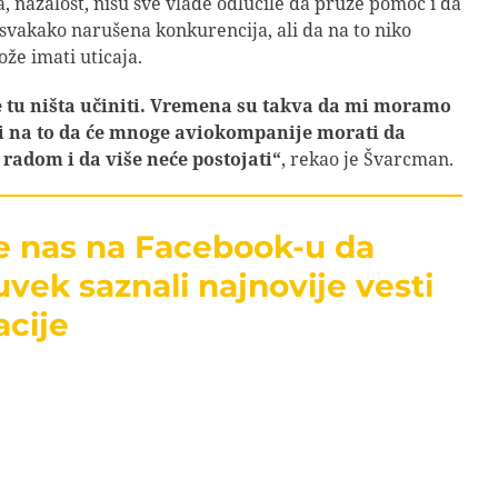
, nažalost, nisu sve vlade odlučile da pruže pomoć i da
 svakako narušena konkurencija, ali da na to niko
že imati uticaja.
 tu ništa učiniti. Vremena su takva da mi moramo
i na to da će mnoge aviokompanije morati da
 radom i da više neće postojati“
, rekao je Švarcman.
te nas na Facebook-u da
uvek saznali najnovije vesti
acije