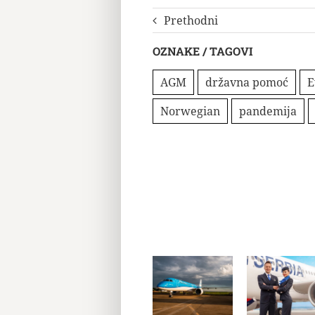
Prethodni
OZNAKE / TAGOVI
AGM
državna pomoć
E
Norwegian
pandemija