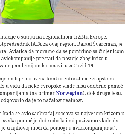
tacije o stanju na regionalnom tržištu Evrope,
otpredsednik IATA za ovaj region, Rafael Švarcman, je
ortal Aviatica da moramo da se pomirimo sa činjenicom
aviokompanije prestati da postoje zbog krize u
azvane pandemijom koronavirusa Covid-19.
nje da li je narušena konkurentnost na evropskom
ući u vidu da neke evropske vlade nisu odobrile pomoć
kompanijama (na primer
Norwegian
), dok druge jesu,
odgovorio da je to nažalost realnost.
 kada se avio saobraćaj suočava sa najvećom krizom u
iji, svaka pomoć je dobrodošla i mi pozivamo vlade da
o je u njihovoj moći da pomognu aviokompanijama“.