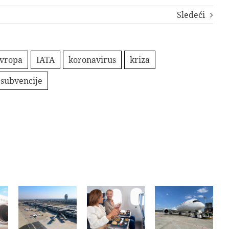
Sledeći
vropa
IATA
koronavirus
kriza
subvencije