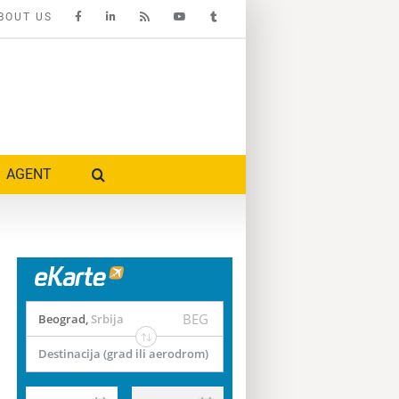
BOUT US
AGENT
BEG
Beograd
,
Srbija
Destinacija (grad ili aerodrom)