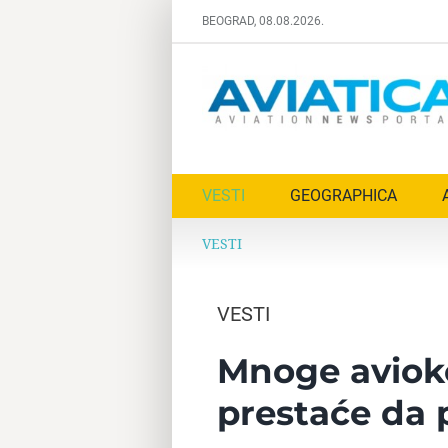
Skip
BEOGRAD, 08.08.2026.
to
content
VESTI
GEOGRAPHICA
VESTI
VESTI
Mnoge aviok
prestaće da 