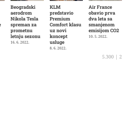
Beogradski
KLM
Air France
aerodrom
predstavio
obavio prva
Nikola Tesla
Premium
dva leta sa
e
spreman za
Comfort klasu
smanjenom
prometnu
uz novi
emisijom CO2
letnju sezonu
koncept
10. 5. 2022.
usluge
16. 6. 2022.
8. 6. 2022.
5.300
|
2