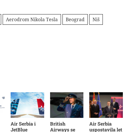
Aerodrom Nikola Tesla
Beograd
Niš
Air Serbia i
British
Air Serbia
JetBlue
Airways se
uspostavila let