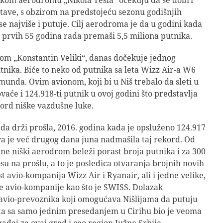
stave, s obzirom na predstojeću sezonu godišnjih
se najviše i putuje. Cilj aerodroma je da u godini kada
a prvih 55 godina rada premaši 5,5 miliona putnika.
om „Konstantin Veliki“, danas dočekuje jednog
nika. Biće to neko od putnika sa leta Wizz Air-a W6
munda. Ovim avionom, koji bi u Niš trebalo da sleti u
vaće i 124.918-ti putnik u ovoj godini što predstavlja
ekord niške vazdušne luke.
da drži prošla, 2016. godina kada je opsluženo 124.917
va je već drugog dana juna nadmašila taj rekord. Od
ne niški aerodrom beleži porast broja putnika i za 300
su na prošlu, a to je posledica otvaranja brojnih novih
st avio-kompanija Wizz Air i Ryanair, ali i jedne velike,
e avio-kompanije kao što je SWISS. Dolazak
avio-prevoznika koji omogućava Nišlijama da putuju
ta sa samo jednim presedanjem u Cirihu bio je veoma
ađaj za ovaj grad i ceo region Južne Srbije.