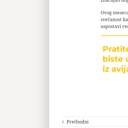
Ovog meseca 
svečanost ka
uspostavi red
Prati
biste 
iz avij
Prethodni