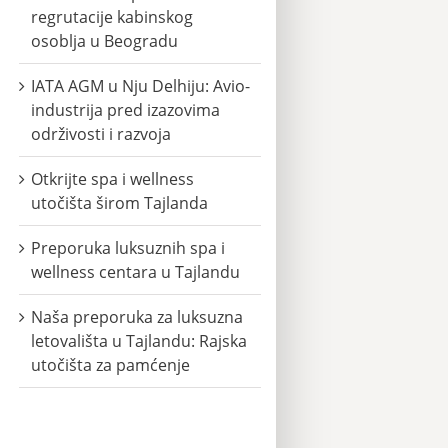
regrutacije kabinskog
osoblja u Beogradu
IATA AGM u Nju Delhiju: Avio-
industrija pred izazovima
održivosti i razvoja
Otkrijte spa i wellness
utočišta širom Tajlanda
Preporuka luksuznih spa i
wellness centara u Tajlandu
Naša preporuka za luksuzna
letovališta u Tajlandu: Rajska
utočišta za pamćenje