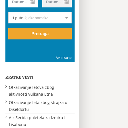
Datum od
Datum do
1 putnik
,
ekonomska
Pretraga
Avio karte
KRATKE VESTI
Otkazivanje letova zbog
aktivnosti vulkana Etna
Otkazivanje leta zbog štrajka u
Diseldorfu
Air Serbia poletela ka Izmiru i
Lisabonu