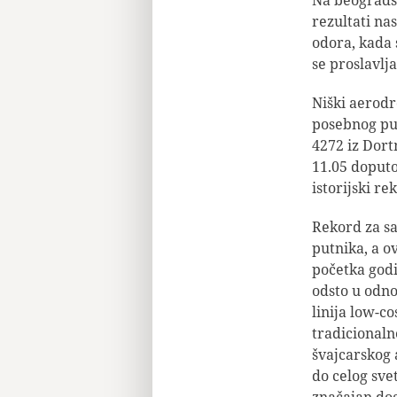
rezultati na
odora, kada 
se proslavlj
Niški aerodr
posebnog put
4272 iz Dort
11.05 doputo
istorijski r
Rekord za sa
putnika, a o
početka godi
odsto u odno
linija low-co
tradicionaln
švajcarskog 
do celog sve
značajan dog