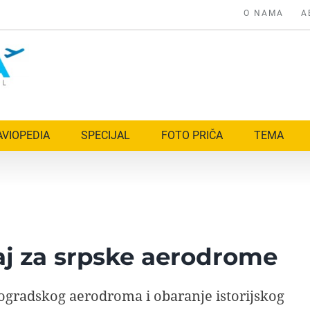
O NAMA
A
AVIOPEDIA
SPECIJAL
FOTO PRIČA
TEMA
j za srpske aerodrome
beogradskog aerodroma i obaranje istorijskog