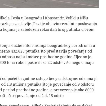
kola Tesla u Beogradu i Konstantin Veliki u Nišu
razloga za slavlje. Prvi je objavio rezultate poslovanja
a kojima je zabeležen rekordan broj putnika u ovom
tenju službe informisanja beogradskog aerodroma u
uženo 432.828 putnika što predstavlja povećanje od
 u odnosu na isti mesec prethodne godine. Ujedno je
00 tona robe i pošte ili za 22 odsto više nego u maju
i od početka godine usluge beogradskog aerodroma je
e od 1,8 miliona putnika što je povećanje od 9 odsto u
ti period prethodne godine, a prevezeno je oko 8000
ošte što j povećanje od čak 15 odsto.
kom aerodromu „Nikola Tesla“ očekuju da se dobri