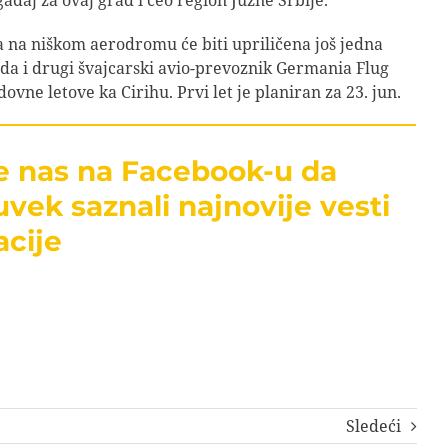
na niškom aerodromu će biti upriličena još jedna
da i drugi švajcarski avio-prevoznik Germania Flug
ovne letove ka Cirihu. Prvi let je planiran za 23. jun.
te nas na Facebook-u da
uvek saznali najnovije vesti
acije
Sledeći