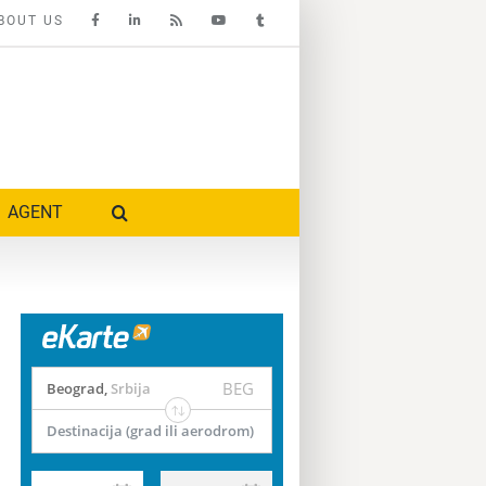
BOUT US
AGENT
BEG
Beograd
,
Srbija
Destinacija (grad ili aerodrom)