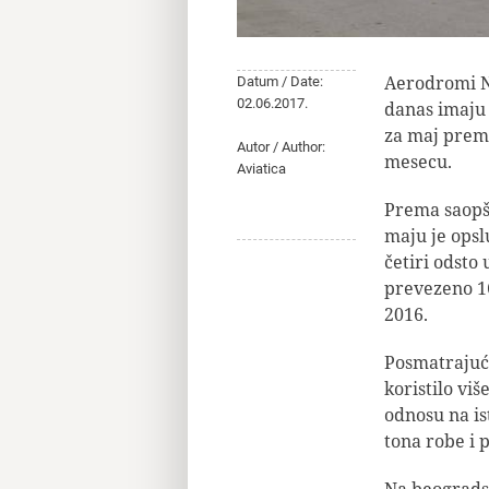
Aerodromi Ni
Datum / Date:
02.06.2017.
danas imaju 
za maj prem
Autor / Author:
mesecu.
Aviatica
Prema saopš
maju je opsl
četiri odsto
prevezeno 16
2016.
Posmatrajuć
koristilo viš
odnosu na is
tona robe i p
Na beograds