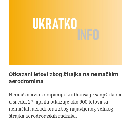
Otkazani letovi zbog štrajka na nemačkim
aerodromima
Nemačka avio kompanija Lufthansa je saopštila da
u sredu, 27. aprila otkazuje oko 900 letova sa
nemačkih aerodroma zbog najavljenog velikog
štrajka aerodromskih radnika.