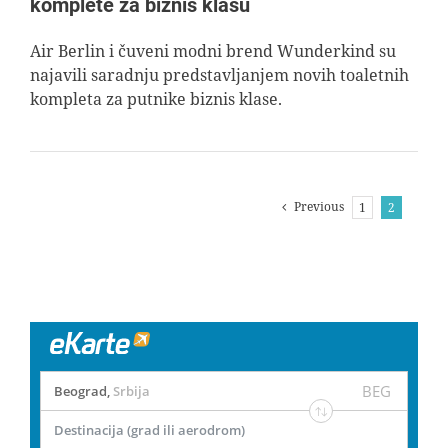
komplete za biznis klasu
Air Berlin i čuveni modni brend Wunderkind su
najavili saradnju predstavljanjem novih toaletnih
kompleta za putnike biznis klase.
Previous
1
2
BEG
Beograd
,
Srbija
Destinacija (grad ili aerodrom)