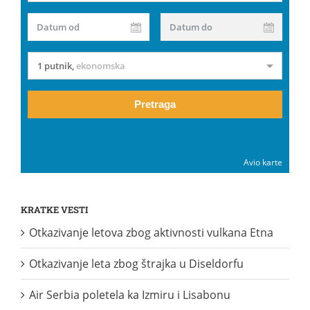
Datum od
Datum do
1 putnik
,
ekonomska
Pretraga
Avio karte
KRATKE VESTI
Otkazivanje letova zbog aktivnosti vulkana Etna
Otkazivanje leta zbog štrajka u Diseldorfu
Air Serbia poletela ka Izmiru i Lisabonu