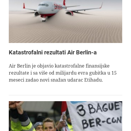
AVIOPEDIA
SPECIJAL
FOTO PRIČA
Katastrofalni rezultati Air Berlin-a
TEMA
Air Berlin je objavio katastrofalne finansijske
rezultate i sa više od milijardu evra gubitka u 15
meseci zadao novi snažan udarac Etihadu.
AGENT
Search
for: