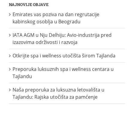
NAJNOVIJE OBJAVE
Emirates vas poziva na dan regrutacije
kabinskog osoblja u Beogradu
IATA AGM u Nju Delhiju: Avio-industrija pred
izazovima održivosti i razvoja
Otkrijte spa i wellness utočišta širom Tajlanda
Preporuka luksuznih spa i wellness centara u
Tajlandu
Naša preporuka za luksuzna letovališta u
Tajlandu: Rajska utočišta za pamćenje