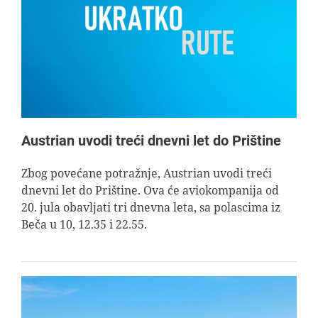
Austrian uvodi treći dnevni let do Prištine
Zbog povećane potražnje, Austrian uvodi treći
dnevni let do Prištine. Ova će aviokompanija od
20. jula obavljati tri dnevna leta, sa polascima iz
Beča u 10, 12.35 i 22.55.