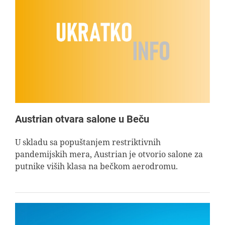
Austrian otvara salone u Beču
U skladu sa popuštanjem restriktivnih
pandemijskih mera, Austrian je otvorio salone za
putnike viših klasa na bečkom aerodromu.