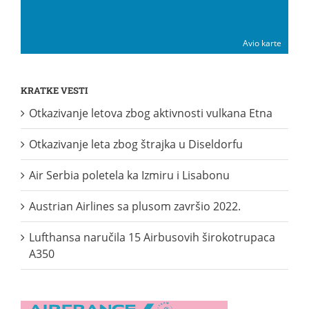
Avio karte
KRATKE VESTI
Otkazivanje letova zbog aktivnosti vulkana Etna
Otkazivanje leta zbog štrajka u Diseldorfu
Air Serbia poletela ka Izmiru i Lisabonu
Austrian Airlines sa plusom završio 2022.
Lufthansa naručila 15 Airbusovih širokotrupaca
A350