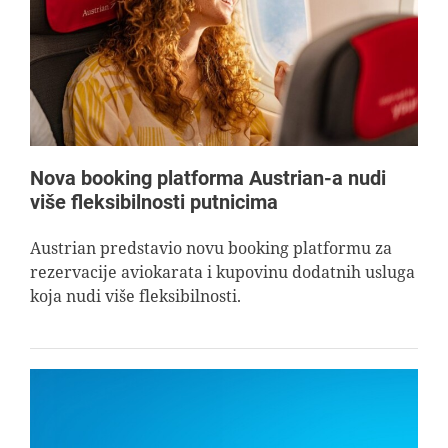
AVIOPEDIA
SPECIJAL
FOTO PRIČA
Nova booking platforma Austrian-a nudi
više fleksibilnosti putnicima
TEMA
Austrian predstavio novu booking platformu za
rezervacije aviokarata i kupovinu dodatnih usluga
AGENT
koja nudi više fleksibilnosti.
Search
for: