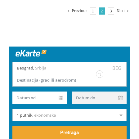
Previous
Next
1
2
3
BEG
Beograd
,
Srbija
Destinacija (grad ili aerodrom)
Datum od
Datum do
1 putnik
,
ekonomska
Pretraga