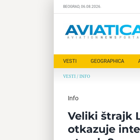
Skip
BEOGRAD, 06.08.2026.
to
content
VESTI
GEOGRAPHICA
VESTI
/
INFO
Info
Veliki štrajk
otkazuje int