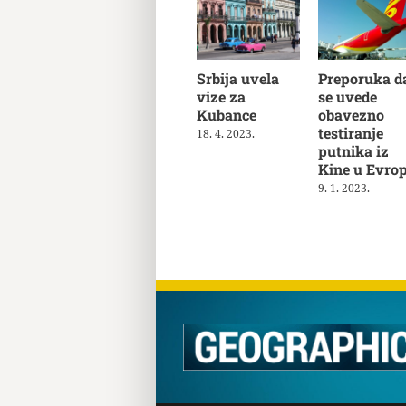
Srbija uvela
Preporuka d
vize za
se uvede
Kubance
obavezno
testiranje
18. 4. 2023.
putnika iz
Kine u Evrop
9. 1. 2023.