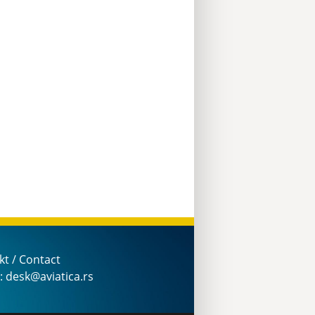
kt / Contact
: desk@aviatica.rs