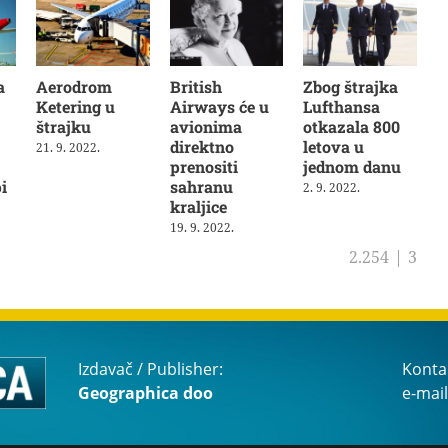
a
Aerodrom
British
Zbog štrajka
Ketering u
Airways će u
Lufthansa
štrajku
avionima
otkazala 800
direktno
letova u
21. 9. 2022.
prenositi
jednom danu
i
sahranu
2. 9. 2022.
kraljice
19. 9. 2022.
2.254
|
3
Izdavač / Publisher:
Konta
Geographica doo
e-mail