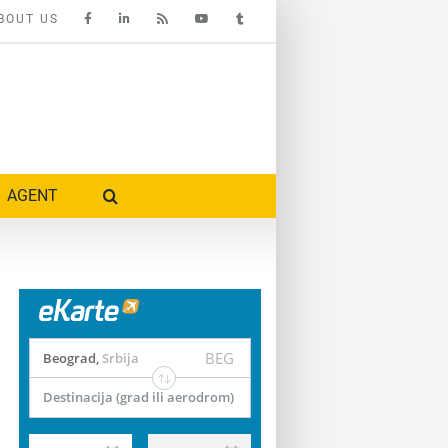
BOUT US
AGENT
BEG
Beograd
,
Srbija
Destinacija (grad ili aerodrom)