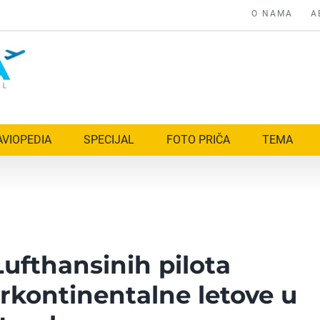
O NAMA
A
AVIOPEDIA
SPECIJAL
FOTO PRIČA
TEMA
 Lufthansinih pilota
erkontinentalne letove u