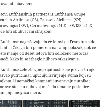
tova biti obavljeno.
tovi Lufthansinih partnera iz Lufthansa Grupe
strian Airlinesa (OS), Brussels Airlinesa (SN),
urowingsa (EW), Germanwingsa (4U) i SWISS-a (LX)
će biti obuhvaćeni štrajkom.
 Lufthanse naglašavaju da će letovi od Frankfurta do
lante i Čikaga biti pomereni na raniji polazak, dok će
što manje od deset letova biti odloženo nešto iza
noći, kako bi se izbeglo njihovo otkazivanje.
 Lufthanse žele zbog neprijatnosti koje je ovaj štrajk
azvao putnicima i upućuju izvinjenje svima koji su
rajkom. U nemačkoj kompaniji uveravaju putnike i
ine sve što je u njihovoj moći da umanje posledice
najmanju moguću meru.