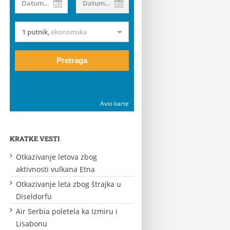
Datum od
Datum do
1 putnik
,
ekonomska
Pretraga
Avio karte
KRATKE VESTI
Otkazivanje letova zbog
aktivnosti vulkana Etna
Otkazivanje leta zbog štrajka u
Diseldorfu
Air Serbia poletela ka Izmiru i
Lisabonu