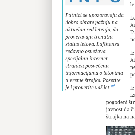
le
Putnici se upozoravaju da
Le
dobro obrate pažnju na
Au
aktuelan red letenja, da
E
proveravaju trenutni
ne
status letova. Lufthansa
redovno osvežava
Iz
specijalnu internet
At
stranicu posvećenu
ne
informacijama o letovima
po
u vreme štrajka.
Posetite
je i proverite vaš let
Iz
iz
pogođeni št
javnost da č
štrajka na 