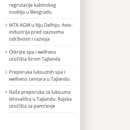
regrutacije kabinskog
osoblja u Beogradu
IATA AGM u Nju Delhiju: Avio-
industrija pred izazovima
održivosti i razvoja
Otkrijte spa i wellness
utočišta širom Tajlanda
Preporuka luksuznih spa i
wellness centara u Tajlandu
Naša preporuka za luksuzna
letovališta u Tajlandu: Rajska
utočišta za pamćenje