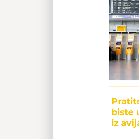
Prati
biste 
iz avij