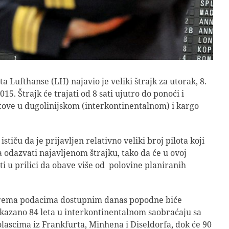
ta Lufthanse (LH) najavio je veliki štrajk za utorak, 8.
5. Štrajk će trajati od 8 sati ujutro do ponoći i
tove u dugolinijskom (interkontinentalnom) i kargo
ističu da je prijavljen relativno veliki broj pilota koji
a odazvati najavljenom štrajku, tako da će u ovoj
ti u prilici da obave više od polovine planiranih
rema podacima dostupnim danas popodne biće
kazano 84 leta u interkontinentalnom saobraćaju sa
lascima iz Frankfurta, Minhena i Diseldorfa, dok će 90