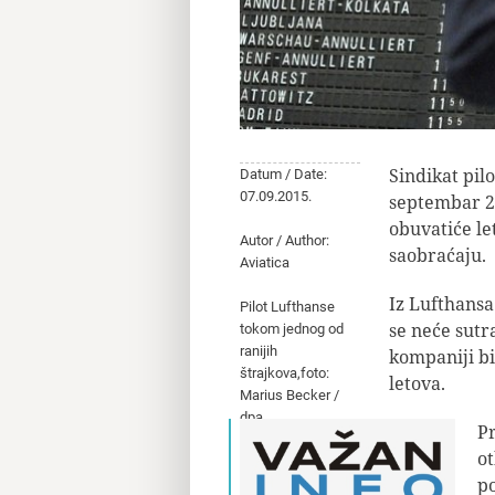
Sindikat pilo
Datum / Date:
07.09.2015.
septembar 201
obuvatiće le
Autor / Author:
saobraćaju.
Aviatica
Iz Lufthansa 
Pilot Lufthanse
se neće sutr
tokom jednog od
ranijih
kompaniji bi
štrajkova,foto:
letova.
Marius Becker /
dpa
P
ot
po