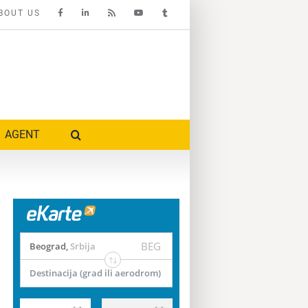
BOUT US
AGENT
BEG
Beograd
,
Srbija
Destinacija (grad ili aerodrom)