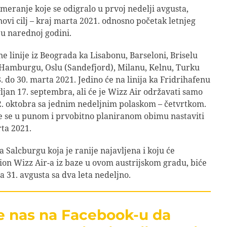
meranje koje se odigralo u prvoj nedelji avgusta,
 novi cilj – kraj marta 2021. odnosno početak letnjeg
 u narednoj godini.
ne linije iz Beograda ka Lisabonu, Barseloni, Briselu
 Hamburgu, Oslu (Sandefjord), Milanu, Kelnu, Turku
. do 30. marta 2021. Jedino će na linija ka Fridrihafenu
vljan 17. septembra, ali će je Wizz Air održavati samo
2. oktobra sa jednim nedeljnim polaskom – četvrtkom.
 će se u punom i prvobitno planiranom obimu nastaviti
ta 2021.
a Salcburgu koja je ranije najavljena i koju će
ion Wizz Air-a iz baze u ovom austrijskom gradu, biće
a 31. avgusta sa dva leta nedeljno.
te nas na Facebook-u da