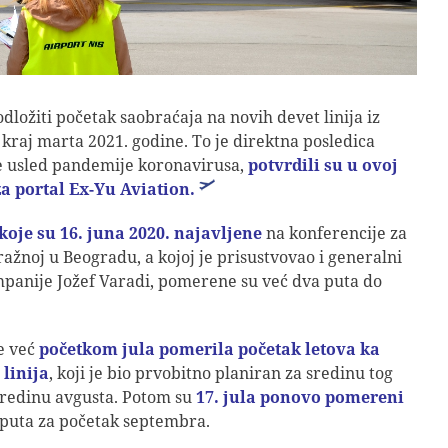
odložiti početak saobraćaja na novih devet linija iz
kraj marta 2021. godine. To je direktna posledica
e usled pandemije koronavirusa,
potvrdili su u ovoj
a portal Ex-Yu Aviation.
koje su 16. juna 2020. najavljene
na konferencije za
ažnoj u Beogradu, a kojoj je prisustvovao i generalni
panije Jožef Varadi, pomerene su već dva puta do
e već
početkom jula pomerila početak letova ka
 linija
, koji je bio prvobitno planiran za sredinu tog
sredinu avgusta. Potom su
17. jula ponovo pomereni
 puta za početak septembra.