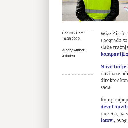
Wizz Air će 
Datum / Date:
10.08.2020.
Beograda za 
slabe tražnj
Autor / Author:
kompaniji z
Aviatica
Nove linije 
novinare odr
direktor kom
sada.
Kompanija j
devet novih
meseca, na 
letovi
, ovog