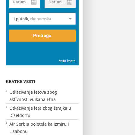
Datum od
Datum do
1 putnik
,
ekonomska
Pretraga
Avio karte
KRATKE VESTI
Otkazivanje letova zbog
aktivnosti vulkana Etna
Otkazivanje leta zbog štrajka u
Diseldorfu
Air Serbia poletela ka Izmiru i
Lisabonu