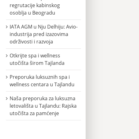
regrutacije kabinskog
osoblja u Beogradu
IATA AGM u Nju Delhiju: Avio-
industrija pred izazovima
održivosti i razvoja
Otkrijte spa i wellness
utočišta širom Tajlanda
Preporuka luksuznih spa i
wellness centara u Tajlandu
Naša preporuka za luksuzna
letovališta u Tajlandu: Rajska
utočišta za pamćenje