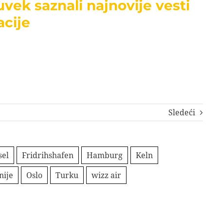
uvek saznali najnovije vesti
acije
Sledeći
sel
Fridrihshafen
Hamburg
Keln
nije
Oslo
Turku
wizz air