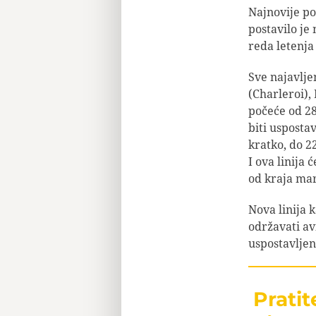
Najnovije po
postavilo je
reda letenja
Sve najavlje
(Charleroi),
počeće od 28
biti usposta
kratko, do 2
I ova linija
od kraja mar
Nova linija k
održavati av
uspostavljen
Prati