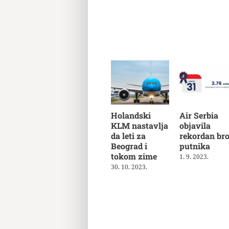
Holandski
Air Serbia
KLM nastavlja
objavila
da leti za
rekordan bro
Beograd i
putnika
tokom zime
1. 9. 2023.
30. 10. 2023.