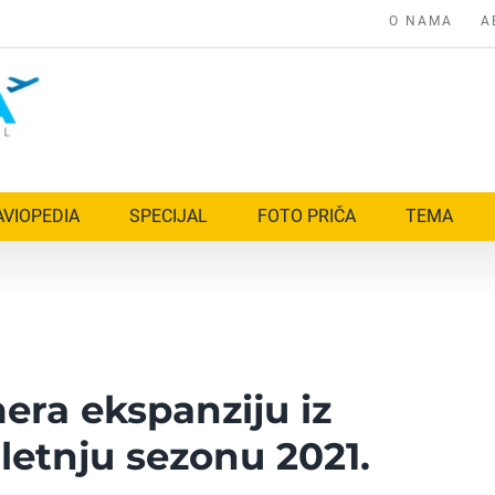
O NAMA
A
AVIOPEDIA
SPECIJAL
FOTO PRIČA
TEMA
era ekspanziju iz
letnju sezonu 2021.