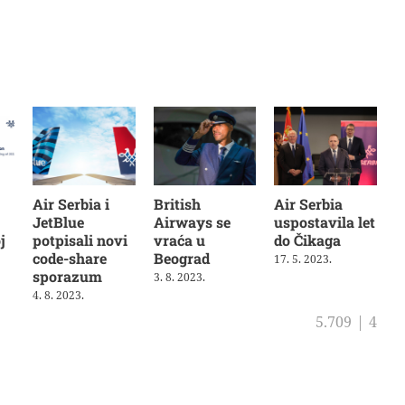
Air Serbia i
British
Air Serbia
JetBlue
Airways se
uspostavila let
j
potpisali novi
vraća u
do Čikaga
code-share
Beograd
17. 5. 2023.
sporazum
3. 8. 2023.
4. 8. 2023.
5.709
|
4