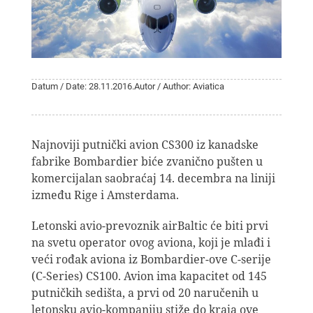
Datum / Date: 28.11.2016.
Autor / Author: Aviatica
Najnoviji putnički avion CS300 iz kanadske
fabrike Bombardier biće zvanično pušten u
komercijalan saobraćaj 14. decembra na liniji
između Rige i Amsterdama.
Letonski avio-prevoznik airBaltic će biti prvi
na svetu operator ovog aviona, koji je mlađi i
veći rođak aviona iz Bombardier-ove C-serije
(C-Series) CS100. Avion ima kapacitet od 145
putničkih sedišta, a prvi od 20 naručenih u
letonsku avio-kompaniju stiže do kraja ove