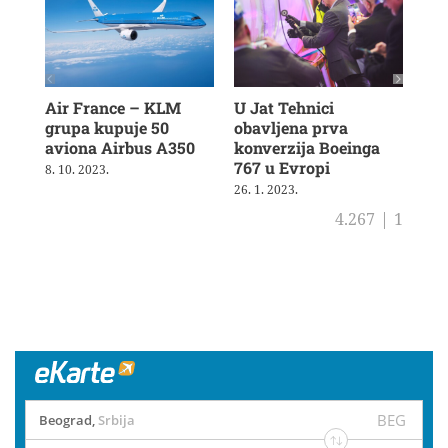
Air France – KLM
U Jat Tehnici
Air
grupa kupuje 50
obavljena prva
nov
aviona Airbus A350
konverzija Boeinga
dug
767 u Evropi
le
8. 10. 2023.
26. 1. 2023.
23. 
4.267
|
1
BEG
Beograd
,
Srbija