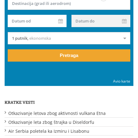
Destinacija (grad ili aerodrom)
Datum od
Datum do
1 putnik
,
ekonomska
Pretraga
Avio karte
KRATKE VESTI
Otkazivanje letova zbog aktivnosti vulkana Etna
Otkazivanje leta zbog štrajka u Diseldorfu
Air Serbia poletela ka Izmiru i Lisabonu