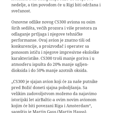
nedelje, a tim povodom će u Rigi biti održana i
svečanost.
Osnovne odlike novog CS300 aviona su osim
širih sedišta, većih prozora i više prostora za
odlaganje prtljaga i njegove tehničke
performanse. Ovaj avion je znatno tiši od
konkurencije, a proizvođač i operater sa
ponosom ističu i njegove impresivne ekološke
karakteristike. CS300 troši manje goriva i u
atmosferu ispušta do 20% manje ugljen-
dioksida i do 50% manje azotnih oksida.
„CS300 je sjajan avion koji će za naše putnike
pred Božić doneti sjajna poboljšanja. Sa
velikim zadovoljstvom možemo da najavimo
istorijski let airBaltic-a ovim novim avionom
kojim će biti povezani Riga i Amsterdam“,
saopštio je Martin Gaus (Martin Hauss),