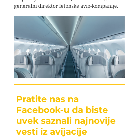
generalni direktor letonske avio-kompanije.
Pratite nas na
Facebook-u da biste
uvek saznali najnovije
vesti iz avijacije