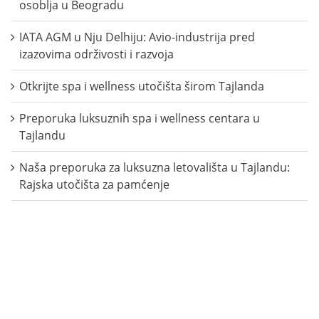
osoblja u Beogradu
IATA AGM u Nju Delhiju: Avio-industrija pred
izazovima održivosti i razvoja
Otkrijte spa i wellness utočišta širom Tajlanda
Preporuka luksuznih spa i wellness centara u
Tajlandu
Naša preporuka za luksuzna letovališta u Tajlandu:
Rajska utočišta za pamćenje